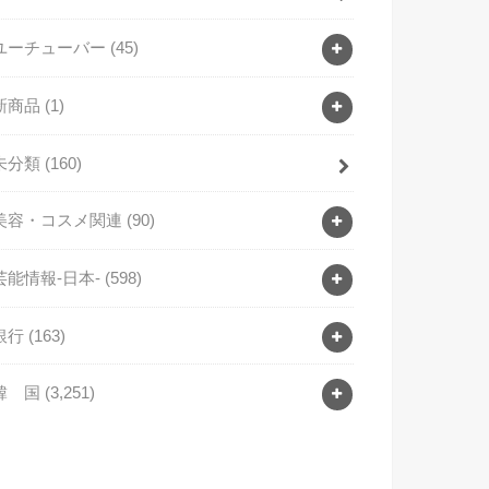
ユーチューバー
(45)
新商品
(1)
未分類
(160)
美容・コスメ関連
(90)
芸能情報-日本-
(598)
銀行
(163)
韓 国
(3,251)