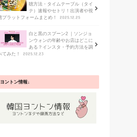
聴方法・タイムテーブル（タイ
テ）速報やセトリ！出演者や視
聴プラットフォームまとめ！
2025.12.25
白と黒のスプーン2 ｜ソンジョ
ンウォンの年齢やお店はどこに
ある？インスタ・予約方法を調
べてみた！
2025.12.23
ヨントン情報↓