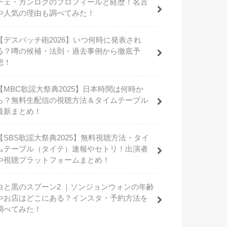
チェ・ガンロクのプロフィールと経歴！名言
や人気の理由も調べてみた！
【デスパッチ砲2026】いつ何時に発表され
る？噂の候補・法則・過去事例から徹底予
想！
【MBC歌謡大祭典2025】日本時間は何時か
ら？無料生配信の視聴方法＆タイムテーブル
最新まとめ！
【SBS歌謡大祭典2025】無料視聴方法・タイ
ムテーブル（タイテ）速報やセトリ！出演者
や視聴プラットフォームまとめ！
白と黒のスプーン2 ｜ソンジョンウォンの年齢
やお店はどこにある？インスタ・予約方法を
調べてみた！