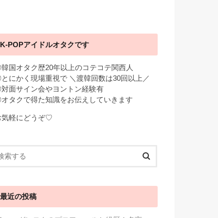
K-POPアイドルオタクです
◎韓国オタク歴20年以上のコテコテ関西人
◎とにかく現場重視で ＼渡韓回数は30回以上／
◎対面サイン会やヨントン経験有
◎オタクで得た知識をお伝えしていきます
お気軽にどうぞ♡
最近の投稿