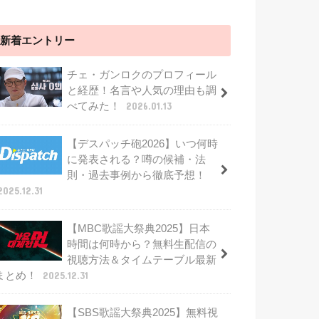
新着エントリー
チェ・ガンロクのプロフィール
と経歴！名言や人気の理由も調
べてみた！
2026.01.13
【デスパッチ砲2026】いつ何時
に発表される？噂の候補・法
則・過去事例から徹底予想！
2025.12.31
【MBC歌謡大祭典2025】日本
時間は何時から？無料生配信の
視聴方法＆タイムテーブル最新
まとめ！
2025.12.31
【SBS歌謡大祭典2025】無料視