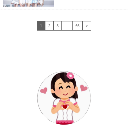
1
2
3
…
66
>