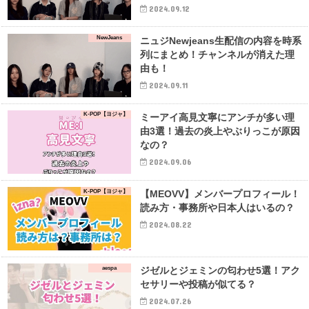
2024.09.12
NewJeans
ニュジNewjeans生配信の内容を時系
列にまとめ！チャンネルが消えた理
由も！
2024.09.11
K-POP【ヨジャ】
ミーアイ高見文寧にアンチが多い理
由3選！過去の炎上やぶりっこが原因
なの？
2024.09.06
K-POP【ヨジャ】
【MEOVV】メンバープロフィール！
読み方・事務所や日本人はいるの？
2024.08.22
aespa
ジゼルとジェミンの匂わせ5選！アク
セサリーや投稿が似てる？
2024.07.26