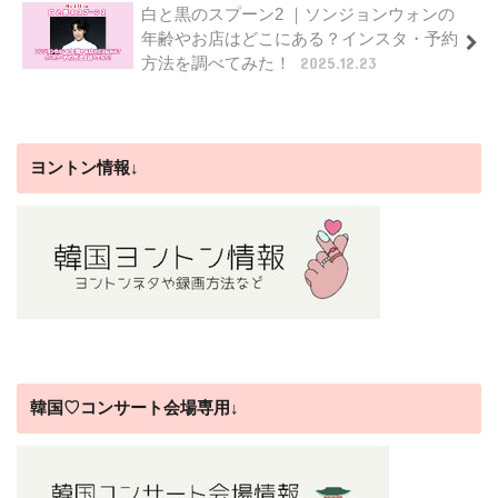
白と黒のスプーン2 ｜ソンジョンウォンの
年齢やお店はどこにある？インスタ・予約
方法を調べてみた！
2025.12.23
ヨントン情報↓
韓国♡コンサート会場専用↓