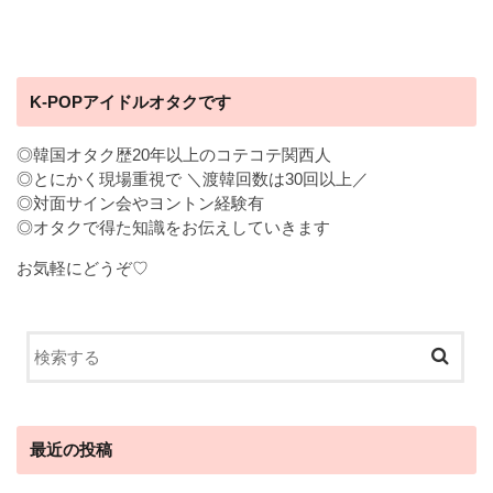
K-POPアイドルオタクです
◎韓国オタク歴20年以上のコテコテ関西人
◎とにかく現場重視で ＼渡韓回数は30回以上／
◎対面サイン会やヨントン経験有
◎オタクで得た知識をお伝えしていきます
お気軽にどうぞ♡
最近の投稿