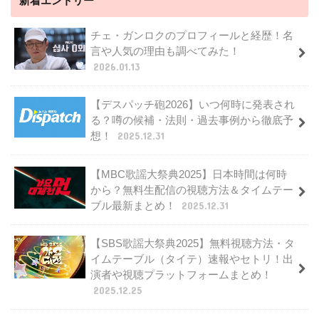
新着エントリー
チェ・ガンロクのプロフィールと経歴！名
言や人気の理由も調べてみた！
2026.01.13
【デスパッチ砲2026】いつ何時に発表され
る？噂の候補・法則・過去事例から徹底予
想！
2025.12.31
【MBC歌謡大祭典2025】日本時間は何時
から？無料生配信の視聴方法＆タイムテー
ブル最新まとめ！
2025.12.31
【SBS歌謡大祭典2025】無料視聴方法・タ
イムテーブル（タイテ）速報やセトリ！出
演者や視聴プラットフォームまとめ！
2025.12.25