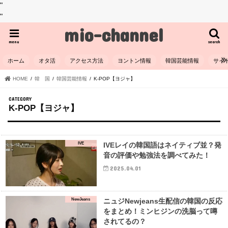
"
"
mio-channel
menu
search
ホーム
オタ活
アクセス方法
ヨントン情報
韓国芸能情報
サイ
HOME
韓 国
韓国芸能情報
K-POP【ヨジャ】
K-POP【ヨジャ】
IVE
IVEレイの韓国語はネイティブ並？発
音の評価や勉強法を調べてみた！
2025.04.01
NewJeans
ニュジNewjeans生配信の韓国の反応
をまとめ！ミンヒジンの洗脳って噂
されてるの？