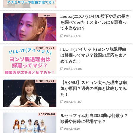
aespa
aespa(エスパ)ジゼル股下や足の長さ
を調べてみた！スタイルは８頭身っ
て本当なの？
2024.07.19
K-POP【ヨジャ】
I’LL-IT(アイリット)ヨンソ脱退理由
は解雇ってマジ？韓国の反応をまと
めてみた！
2024.01.05
K-POP【ヨジャ】
【AKMU】スヒョン太った理由は病
気が原因？過去の画像と比較してみ
た！
2023.12.07
LE SSERAFIM
ルセラフィム紅白2023曲は何歌う？
順番や何時に登場する？
2023.11.21