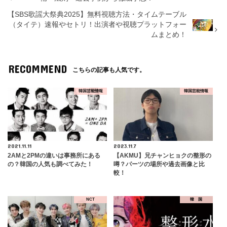
【SBS歌謡大祭典2025】無料視聴方法・タイムテーブル
（タイテ）速報やセトリ！出演者や視聴プラットフォー
ムまとめ！
RECOMMEND
こちらの記事も人気です。
韓国芸能情報
韓国芸能情報
2021.11.11
2023.11.7
2AMと2PMの違いは事務所にある
【AKMU】兄チャンヒョクの整形の
の？韓国の人気も調べてみた！
噂？パーツの場所や過去画像と比
較！
NCT
韓 国