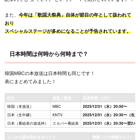
また、
今年は「歌謡大祭典」自体が節目の年として扱われて
おり
スペシャルステージが多めになることが予告されています。
日本時間は何時から何時まで？
韓国MBCの本放送は日本時間も同じです！
表にまとめてみました！
区分
放送／配信
日本時間（JST）
韓国（本放送）
MBC
2025/12/31（水）20:50〜
日本（生中継）
KNTV
2025/12/31（水）20:30〜（生
日本（番組表の放送枠）
スカパー番組表
2025/12/31（水）20:30〜翌2:00
ここから読み取れるポイント
根拠（どの情報から？）