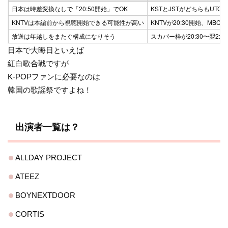
日本は時差変換なしで「20:50開始」でOK
KSTとJSTがどちらもUTC+
KNTVは本編前から視聴開始できる可能性が高い
KNTVが20:30開始、MBC本
放送は年越しをまたぐ構成になりそう
スカパー枠が20:30〜翌2:00
日本で大晦日といえば
紅白歌合戦ですが
K-POPファンに必要なのは
韓国の歌謡祭ですよね！
出演者一覧は？
ALLDAY PROJECT
ATEEZ
BOYNEXTDOOR
CORTIS