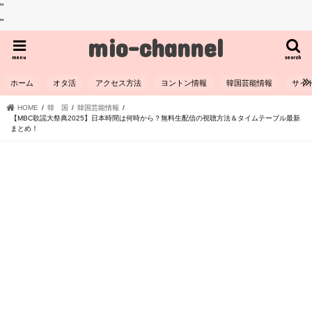
"
"
mio-channel
menu
search
ホーム
オタ活
アクセス方法
ヨントン情報
韓国芸能情報
サイ
HOME
韓 国
韓国芸能情報
【MBC歌謡大祭典2025】日本時間は何時から？無料生配信の視聴方法＆タイムテーブル最新
まとめ！