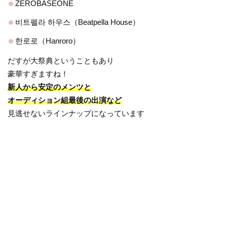
ZEROBASEONE
비트펠라 하우스（Beatpella House）
한로로（Hanroro）
だすが大祭典ということもあり
豪華すぎますね！
新人から安定のメンツと
オーディション組最後の出演など
見逃せないラインナップになっています