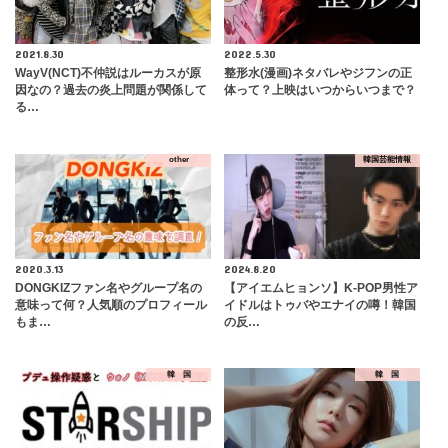
2021.8.30
2022.5.30
WayV(NCT)不仲説はルーカスが原
整形水(漫画)ネタバレやジフンの正
因なの？過去の炎上問題が関係して
体って？上映はいつからいつまで？
る…
other
韓国芸能情報
2020.3.13
2024.8.20
DONGKIZファン名やグループ名の
【アイエムヒョンソ】K-POP男性ア
意味って何？人気順のプロフィール
イドルはトゥバやエナイの噂！韓国
もま…
の反…
韓 国
韓 国