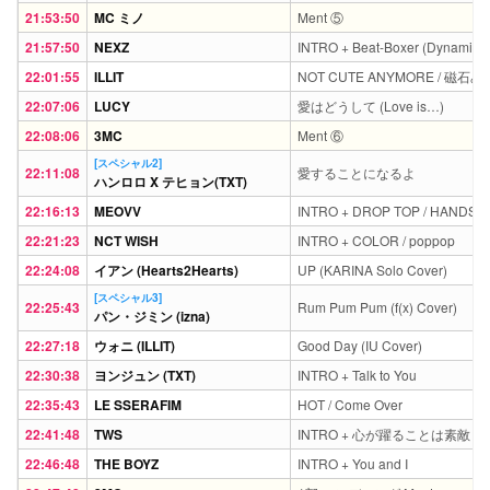
21:53:50
MC ミノ
Ment ⑤
21:57:50
NEXZ
INTRO + Beat-Boxer (Dynamic Ve
22:01:55
ILLIT
NOT CUTE ANYMORE / 磁石みたい
22:07:06
LUCY
愛はどうして (Love is…)
22:08:06
3MC
Ment ⑥
[スペシャル2]
22:11:08
愛することになるよ
ハンロロ X テヒョン(TXT)
22:16:13
MEOVV
INTRO + DROP TOP / HANDS 
22:21:23
NCT WISH
INTRO + COLOR / poppop
22:24:08
イアン (Hearts2Hearts)
UP (KARINA Solo Cover)
[スペシャル3]
22:25:43
Rum Pum Pum (f(x) Cover)
パン・ジミン (izna)
22:27:18
ウォニ (ILLIT)
Good Day (IU Cover)
22:30:38
ヨンジュン (TXT)
INTRO + Talk to You
22:35:43
LE SSERAFIM
HOT / Come Over
22:41:48
TWS
INTRO + 心が躍ることは素敵じゃな
22:46:48
THE BOYZ
INTRO + You and I