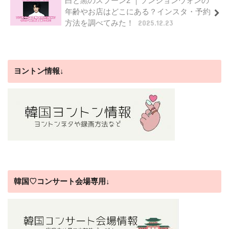
白と黒のスプーン2 ｜ソンジョンウォンの
年齢やお店はどこにある？インスタ・予約
方法を調べてみた！
2025.12.23
ヨントン情報↓
韓国♡コンサート会場専用↓