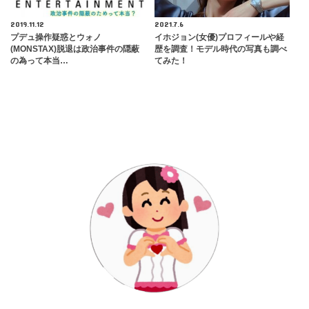
2019.11.12
2021.7.6
プデュ操作疑惑とウォノ
イホジョン(女優)プロフィールや経
(MONSTAX)脱退は政治事件の隠蔽
歴を調査！モデル時代の写真も調べ
の為って本当…
てみた！