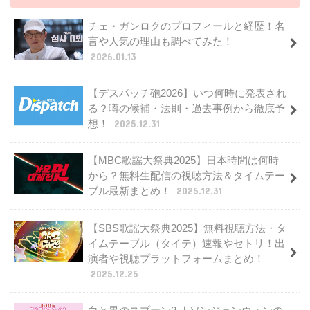
チェ・ガンロクのプロフィールと経歴！名
言や人気の理由も調べてみた！
2026.01.13
【デスパッチ砲2026】いつ何時に発表され
る？噂の候補・法則・過去事例から徹底予
想！
2025.12.31
【MBC歌謡大祭典2025】日本時間は何時
から？無料生配信の視聴方法＆タイムテー
ブル最新まとめ！
2025.12.31
【SBS歌謡大祭典2025】無料視聴方法・タ
イムテーブル（タイテ）速報やセトリ！出
演者や視聴プラットフォームまとめ！
2025.12.25