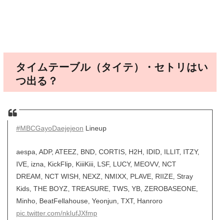
タイムテーブル（タイテ）・セトリはい
つ出る？
#MBCGayoDaejejeon
Lineup
aespa, ADP, ATEEZ, BND, CORTIS, H2H, IDID, ILLIT, ITZY,
IVE, izna, KickFlip, KiiiKiii, LSF, LUCY, MEOVV, NCT
DREAM, NCT WISH, NEXZ, NMIXX, PLAVE, RIIZE, Stray
Kids, THE BOYZ, TREASURE, TWS, YB, ZEROBASEONE,
Minho, BeatFellahouse, Yeonjun, TXT, Hanroro
pic.twitter.com/nkIufJXfmp