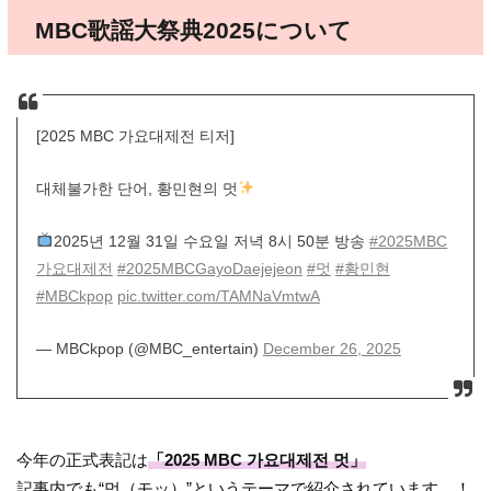
MBC歌謡大祭典2025について
[2025 MBC 가요대제전 티저]
대체불가한 단어, 황민현의 멋
2025년 12월 31일 수요일 저녁 8시 50분 방송
#2025MBC
가요대제전
#2025MBCGayoDaejejeon
#멋
#황민현
#MBCkpop
pic.twitter.com/TAMNaVmtwA
— MBCkpop (@MBC_entertain)
December 26, 2025
今年の正式表記は
「2025 MBC 가요대제전 멋」
記事内でも“멋（モッ）”というテーマで紹介されています。！