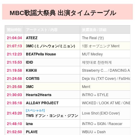
MBC歌謡大祭典 出演タイムテーブル
開始時刻
アーティスト / 内容
披露楽曲 / 詳細
21:04:34
ATEEZ
The Real (멋)
21:07:13
3MC (ミノ/へウォン/ミニョン)
1部 オープニング Ment
21:12:23
BEATPella House
MUT Medley
21:15:53
IDID
제멋대로 찬란하게
21:19:58
KiiiKiii
Strawberry C… / DANCING AL
21:24:58
CORTIS
Deja Vu (TXT Cover) / FaSHioN
21:25:58
3MC
Ment
21:30:03
Hearts2Hearts
INTRO + STYLE
21:35:18
ALLDAY PROJECT
WICKED / LOOK AT ME / ONE 
[スペシャル1]
21:43:20
Love Shot (EXO Cover)
TWS ドフン・ヨンジェ・ジフン
21:48:10
izna
INTRO + SIGN / Racecar
21:52:50
PLAVE
WBUU + Dash