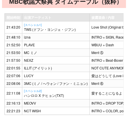
MBC歌謡大祭典 タイムテーブル（抜粋）
開始時刻
出演アーティスト
披露楽曲 / 内容
[スペシャル1]
21:43:20
Love Shot (Original by
TWS (ドフン・ヨンジェ・ジフン)
21:48:10
izna
INTRO + SIGN, Raceca
21:52:50
PLAVE
WBUU + Dash
21:53:50
MC ミノ
Ment ⑤
21:57:50
NEXZ
INTRO + Beat-Boxer (D
22:01:55
ILLIT (アイリット)
NOT CUTE ANYMORE
22:07:06
LUCY
愛はどうして (Love is…
22:08:06
3MC (ミノ / へウォン / ファン・ミニョン)
Ment ⑥
[スペシャル2]
22:11:08
愛することになるよ
ハンロロ X テヒョン(TXT)
22:16:13
MEOVV
INTRO + DROP TOP, 
22:21:23
NCT WISH
INTRO + COLOR, popp