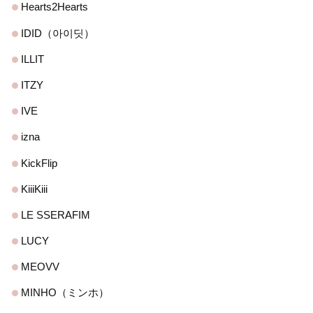
Hearts2Hearts
IDID（아이딧）
ILLIT
ITZY
IVE
izna
KickFlip
KiiiKiii
LE SSERAFIM
LUCY
MEOVV
MINHO（ミンホ）