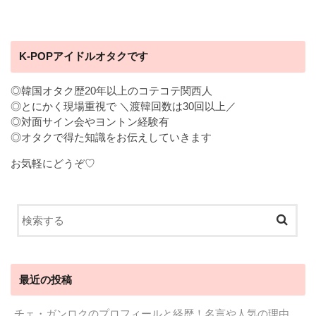
K-POPアイドルオタクです
◎韓国オタク歴20年以上のコテコテ関西人
◎とにかく現場重視で ＼渡韓回数は30回以上／
◎対面サイン会やヨントン経験有
◎オタクで得た知識をお伝えしていきます
お気軽にどうぞ♡
最近の投稿
チェ・ガンロクのプロフィールと経歴！名言や人気の理由