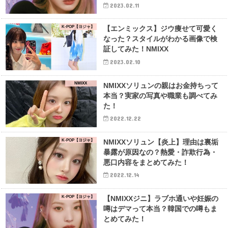
2023.02.11
K-POP【ヨジャ】
【エンミックス】ジウ痩せて可愛く
なった？スタイルがわかる画像で検
証してみた！NMIXX
2023.02.10
NMIXX
NMIXXソリュンの親はお金持ちって
本当？実家の写真や職業も調べてみ
た！
2022.12.22
K-POP【ヨジャ】
NMIXXソリュン【炎上】理由は裏垢
暴露が原因なの？熱愛・詐欺行為・
悪口内容をまとめてみた！
2022.12.14
K-POP【ヨジャ】
【NMIXXジニ】ラブホ通いや妊娠の
噂はデマって本当？韓国での噂もま
とめてみた！