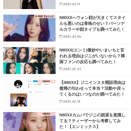
2023.04.17
K-POP【ヨジャ】
NMIXXへウォン顔が大きくてスタイ
ルも悪いのは骨格のせい？パーソナ
ルカラーや顔タイプも調べてみた！
2023.04.06
K-POP【ヨジャ】
NMIXX(エンミ)微妙やいまいちと言
われる理由はジニがいないから？韓
国ファンの反応も調べてみた！
2023.03.27
NMIXX
【NMIXX】ジニインスタ開設理由は
復帰の匂わせって本当？活動や戻っ
てくるのはいつなのか調べてみた！
2023.03.19
NMIXX
NMIXXカムバでジニの脱退を意識し
てる？ティーザーから考察してみ
た！【エンミックス】