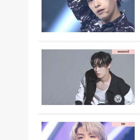
season2
INI