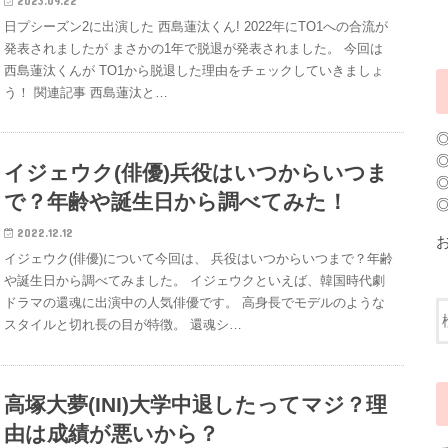
2023.09.22
日プシーズン2に出演した 西島蓮汰くん! 2022年にTO1への合流が
発表されましたが まさかの1年で脱退が発表されました。 今回は
西島蓮汰くんが TO1から脱退した理由をチェックしていきましょ
う！ 関連記事 西島蓮汰と…
イジェウク(俳優)兵役はいつからいつま
で？年齢や誕生日から調べてみた！
2022.12.12
イジェウク(俳優)について今回は、 兵役はいつからいつまで？年齢
や誕生日から調べてみました。 イジェウクといえば、韓国時代劇
ドラマの還魂に出演中の人気俳優です。 高身長でモデルのような
スタイルと切れ長の目が特徴。 還魂シ…
高塚大夢(INI)大学中退したってマジ？理
由は成績が悪いから？