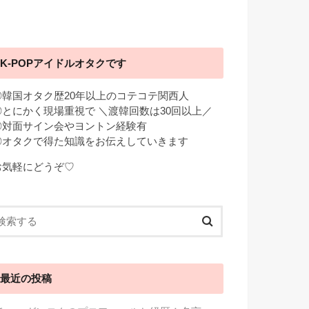
K-POPアイドルオタクです
◎韓国オタク歴20年以上のコテコテ関西人
◎とにかく現場重視で ＼渡韓回数は30回以上／
◎対面サイン会やヨントン経験有
◎オタクで得た知識をお伝えしていきます
お気軽にどうぞ♡
最近の投稿