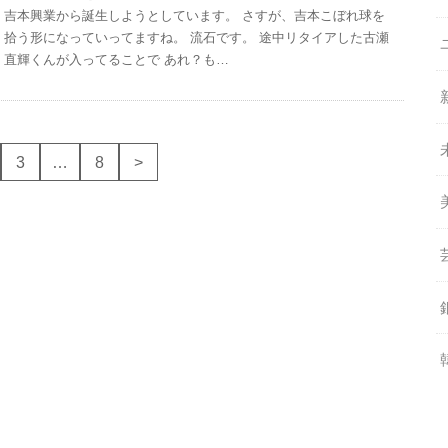
吉本興業から誕生しようとしています。 さすが、吉本こぼれ球を
拾う形になっていってますね。 流石です。 途中リタイアした古瀬
直輝くんが入ってることで あれ？も…
3
…
8
>