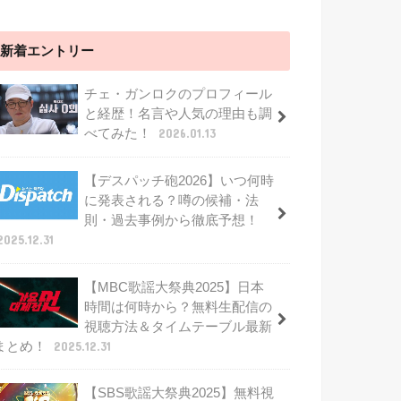
新着エントリー
チェ・ガンロクのプロフィール
と経歴！名言や人気の理由も調
べてみた！
2026.01.13
【デスパッチ砲2026】いつ何時
に発表される？噂の候補・法
則・過去事例から徹底予想！
2025.12.31
【MBC歌謡大祭典2025】日本
時間は何時から？無料生配信の
視聴方法＆タイムテーブル最新
まとめ！
2025.12.31
【SBS歌謡大祭典2025】無料視