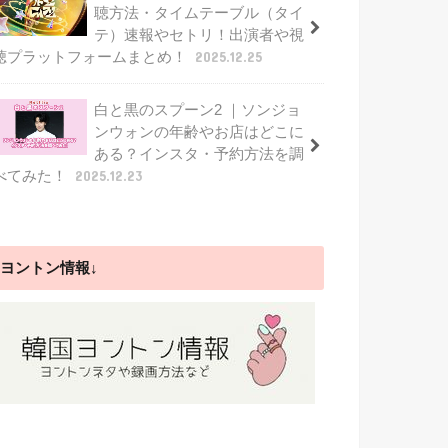
聴方法・タイムテーブル（タイ
テ）速報やセトリ！出演者や視
聴プラットフォームまとめ！
2025.12.25
白と黒のスプーン2 ｜ソンジョ
ンウォンの年齢やお店はどこに
ある？インスタ・予約方法を調
べてみた！
2025.12.23
ヨントン情報↓