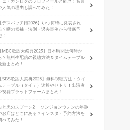
チェ・ガンロクのプロフィールと経歴！名言
や人気の理由も調べてみた！
【デスパッチ砲2026】いつ何時に発表され
る？噂の候補・法則・過去事例から徹底予
想！
【MBC歌謡大祭典2025】日本時間は何時か
ら？無料生配信の視聴方法＆タイムテーブル
最新まとめ！
【SBS歌謡大祭典2025】無料視聴方法・タイ
ムテーブル（タイテ）速報やセトリ！出演者
や視聴プラットフォームまとめ！
白と黒のスプーン2 ｜ソンジョンウォンの年齢
やお店はどこにある？インスタ・予約方法を
調べてみた！