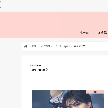
"
"
ホーム
オタ活
HOME
PRODUCE 101 Japan
season2
season2
INI