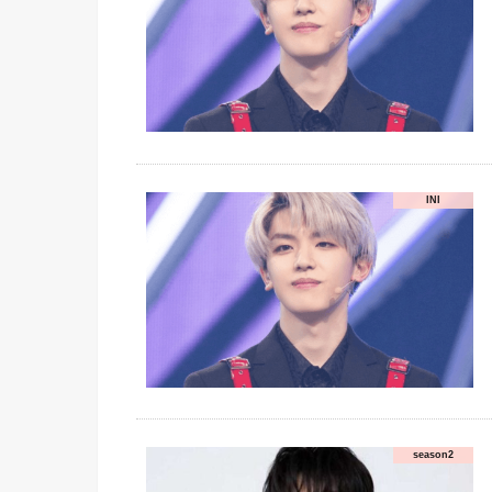
INI
season2