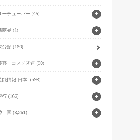
ユーチューバー
(45)
新商品
(1)
未分類
(160)
美容・コスメ関連
(90)
芸能情報-日本-
(598)
銀行
(163)
韓 国
(3,251)