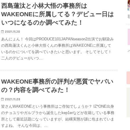
西島蓮汰と小林大悟の事務所は
WAKEONEに所属してる？デビュー日は
いつになるのか調べてみた！
2021.11.30
あんにょん！ 今回はPRODUCE101JAPANseason2出演でお馴染み
の西島蓮汰くんと小林大悟くんの事務所はWAKEONEに所属して
いるのかについてを調べていきたいと思います。 そしてそして！
二人のデビューがいつ…
WAKEONE事務所の評判が悪質でヤバい
の？内容を調べてみた！
2021.11.28
皆さんWAKEONEという事務所はご存知でしょうか？ IZ*ONE出身
のチョユリやガルプラから誕生したkep1erなどが在籍している事務
所として最近話題になっていますが、結構実態が謎に包まれていま
すよね。 そんな今回は、…