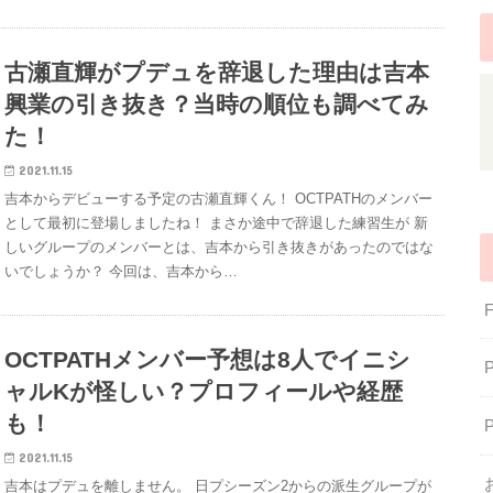
古瀬直輝がプデュを辞退した理由は吉本
興業の引き抜き？当時の順位も調べてみ
た！
2021.11.15
吉本からデビューする予定の古瀬直輝くん！ OCTPATHのメンバー
として最初に登場しましたね！ まさか途中で辞退した練習生が 新
しいグループのメンバーとは、吉本から引き抜きがあったのではな
いでしょうか？ 今回は、吉本から…
OCTPATHメンバー予想は8人でイニシ
ャルKが怪しい？プロフィールや経歴
も！
2021.11.15
吉本はプデュを離しません。 日プシーズン2からの派生グループが