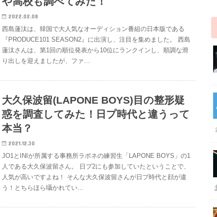
や高校も調べてみた！
2022.02.08
西島蓮汰は、韓国で大人気なオーディション番組の日本版である
『PRODUCE101 SEASON2』に出演し、注目を集めました。 西島
蓮汰さんは、第1回の順位発表から10位にランクインし、順調な滑
り出しを迎えましたが、ファ…
大久保波留(LAPONE BOYS)目の整形疑
惑を調査してみた！日プ時代と違うって
本当？
2021.12.30
JO1とINIが所属する事務所ラポネの練習生「LAPONE BOYS」の1
人である大久保波留さん。 日プ2にも参加していたということで、
人気が高いですよね！ そんな大久保波留さんが日プ時代と顔が違
う！とちらほら囁かれてい…