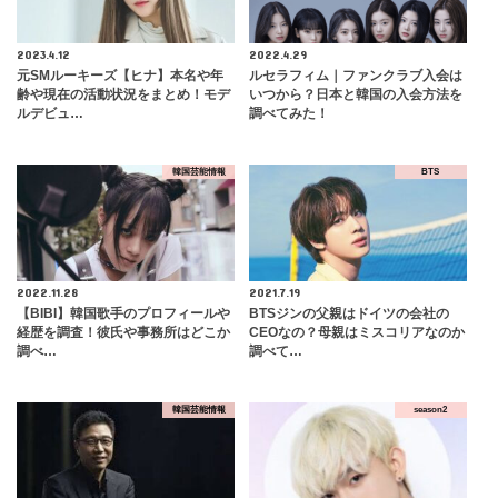
2023.4.12
2022.4.29
元SMルーキーズ【ヒナ】本名や年
ルセラフィム｜ファンクラブ入会は
齢や現在の活動状況をまとめ！モデ
いつから？日本と韓国の入会方法を
ルデビュ…
調べてみた！
韓国芸能情報
BTS
2022.11.28
2021.7.19
【BIBI】韓国歌手のプロフィールや
BTSジンの父親はドイツの会社の
経歴を調査！彼氏や事務所はどこか
CEOなの？母親はミスコリアなのか
調べ…
調べて…
韓国芸能情報
season2