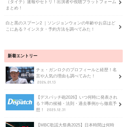
（タイテ）速報やセトリ！出演者や視聴プラットフォーム
まとめ！
白と黒のスプーン2 ｜ソンジョンウォンの年齢やお店はど
こにある？インスタ・予約方法を調べてみた！
新着エントリー
チェ・ガンロクのプロフィールと経歴！名
言や人気の理由も調べてみた！
2026.01.13
【デスパッチ砲2026】いつ何時に発表され
る？噂の候補・法則・過去事例から徹底予
想！
2025.12.31
【MBC歌謡大祭典2025】日本時間は何時