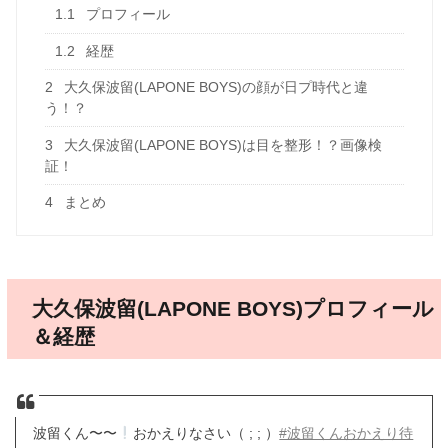
1.1
プロフィール
1.2
経歴
2
大久保波留(LAPONE BOYS)の顔が日プ時代と違
う！？
3
大久保波留(LAPONE BOYS)は目を整形！？画像検
証！
4
まとめ
大久保波留(LAPONE BOYS)プロフィール
＆経歴
波留くん〜〜
おかえりなさい（ ; ; ）
#波留くんおかえり待