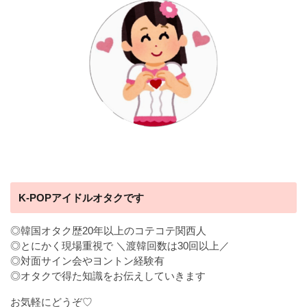
K-POPアイドルオタクです
◎韓国オタク歴20年以上のコテコテ関西人
◎とにかく現場重視で ＼渡韓回数は30回以上／
◎対面サイン会やヨントン経験有
◎オタクで得た知識をお伝えしていきます
お気軽にどうぞ♡