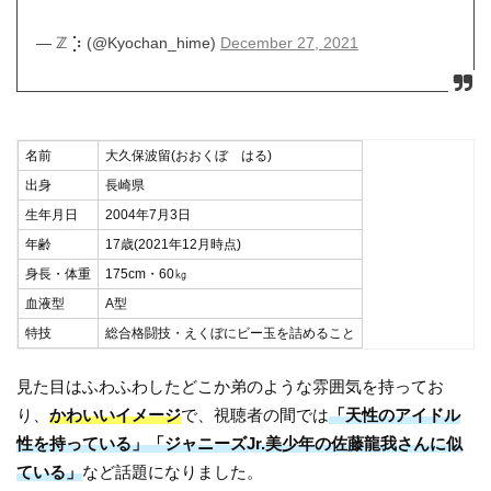
— ℤ ⡱ (@Kyochan_hime)
December 27, 2021
名前
大久保波留(おおくぼ はる)
出身
長崎県
生年月日
2004年7月3日
年齢
17歳(2021年12月時点)
身長・体重
175cm・60㎏
血液型
A型
特技
総合格闘技・えくぼにビー玉を詰めること
見た目はふわふわしたどこか弟のような雰囲気を持ってお
り、
かわいいイメージ
で、視聴者の間では
「天性のアイドル
性を持っている」「ジャニーズJr.美少年の佐藤龍我さんに似
ている」
など話題になりました。