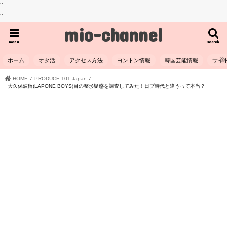
"
"
mio-channel
menu
search
ホーム
オタ活
アクセス方法
ヨントン情報
韓国芸能情報
サイ
HOME
PRODUCE 101 Japan
大久保波留(LAPONE BOYS)目の整形疑惑を調査してみた！日プ時代と違うって本当？