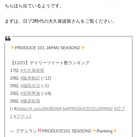
ちらほら出ているようです。
まずは、日プ2時代の大久保波留さんをご覧ください。
PRODUCE 101 JAPAN SEASON2
【12/21】デイリーツイート数ランキング
17位
#大久保波留
20位
#阪本航紀
(↑12)
20位
#福田歩汰
(↓1)
25位
#笹岡秀旭
(↑14)
26位
#藤原拓海
(↑4)
https://t.co/u4WJBQMFfe
#PRODUCE101JAPAN2
#日プ
2
#プデュ2
— プデュラン
PRODUCE101 SEASON2
Ranking