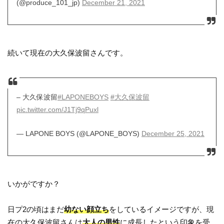
(@produce_101_jp)
December 21, 2021
続いて現在の大久保波留さんです。
– 大久保波留
#LAPONEBOYS
#大久保波留
pic.twitter.com/J1Tj9qPuxl
— LAPONE BOYS (@LAPONE_BOYS)
December 25, 2021
いかがですか？
日プ2の頃はまだ
幼ない顔立ち
をしているイメージですが、現
在の大久保波留さんは
大人の男性
に成長したという印象を受