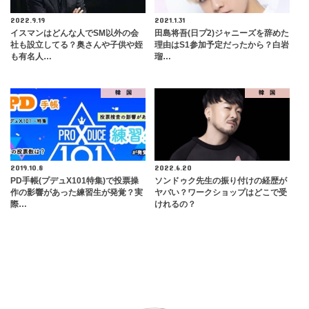
2022.9.19
2021.1.31
イスマンはどんな人でSM以外の会
田島将吾(日プ2)ジャニーズを辞めた
社も設立してる？奥さんや子供や姪
理由はS1参加予定だったから？白岩
も有名人…
瑠…
韓 国
韓 国
2019.10.8
2022.6.20
PD手帳(プデュX101特集)で投票操
ソンドゥク先生の振り付けの経歴が
作の影響があった練習生が発覚？実
ヤバい？ワークショップはどこで受
際…
けれるの？