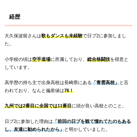
経歴
大久保波留さんは
歌もダンスも未経験
で日プ2に参加しまし
た。
小学校の頃は
空手道場
に所属しており、
総合格闘技
を得意と
しています。
高学歴の持ち主で出身高校は長崎県にある
「青雲高校」
と言
われており、なんと偏差値は
76！
九州では2番目に全国では11番目
に頭が良い高校とのこと。
日プ2に参加した理由は
「前回の日プを観て憧れてたのもある
し、友達に勧められたから」
と明かしていました。