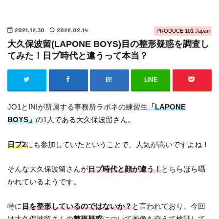
2021.12.30
2022.02.14
PRODUCE 101 Japan
大久保波留(LAPONE BOYS)目の整形疑惑を調査し
てみた！日プ時代と違うって本当？
LINE
JO1とINIが所属する事務所ラポネの練習生
「LAPONE
BOYS」
の1人である大久保波留さん。
日プ2
にも参加していたということで、人気が高いですよね！
そんな大久保波留さんが
日プ時代と顔が違う！
とちらほら囁
かれているようです。
特に
目を整形しているのではないか？
と言われており、今回
は大久保波留さんの
整形疑惑
について画像を交えて検証して