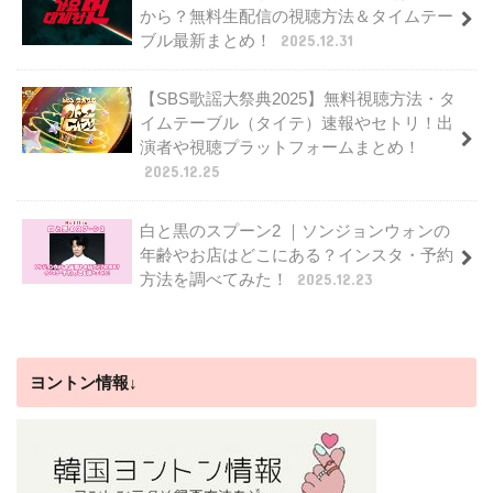
から？無料生配信の視聴方法＆タイムテー
ブル最新まとめ！
2025.12.31
【SBS歌謡大祭典2025】無料視聴方法・タ
イムテーブル（タイテ）速報やセトリ！出
演者や視聴プラットフォームまとめ！
2025.12.25
白と黒のスプーン2 ｜ソンジョンウォンの
年齢やお店はどこにある？インスタ・予約
方法を調べてみた！
2025.12.23
ヨントン情報↓