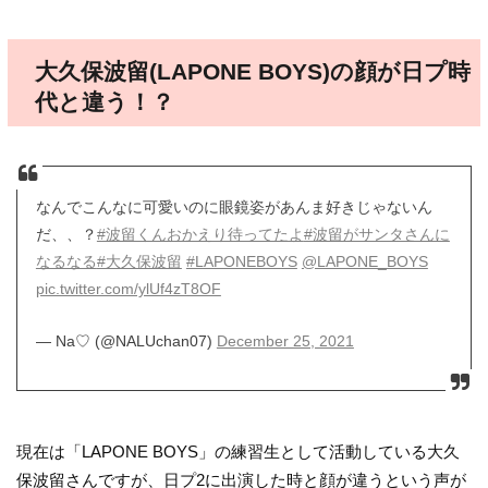
大久保波留(LAPONE BOYS)の顔が日プ時
代と違う！？
なんでこんなに可愛いのに眼鏡姿があんま好きじゃないん
だ、、？
#波留くんおかえり待ってたよ
#波留がサンタさんに
なるなる
#大久保波留
#LAPONEBOYS
@LAPONE_BOYS
pic.twitter.com/ylUf4zT8OF
— Na♡ (@NALUchan07)
December 25, 2021
現在は「LAPONE BOYS」の練習生として活動している大久
保波留さんですが、日プ2に出演した時と顔が違うという声が