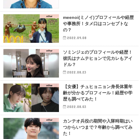
other
meenoi(ミノイ)プロフィールや経歴
や事務所！タメ口はコンセプトな
の？
2022.09.08
other
ソミンジェのプロフィールや経歴！
彼氏はナムテヒョンで元カレもアイ
ドル？
2022.08.23
other
【女優】チュヒョニョン身長体重年
齢が分かるプロフィール！経歴や学
歴も調べてみた！
2022.08.03
other
カンテオ兵役の期間や入隊時期はい
つからいつまで？年齢から調べてみ
た！