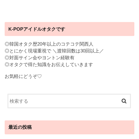
K-POPアイドルオタクです
◎韓国オタク歴20年以上のコテコテ関西人
◎とにかく現場重視で ＼渡韓回数は30回以上／
◎対面サイン会やヨントン経験有
◎オタクで得た知識をお伝えしていきます
お気軽にどうぞ♡
最近の投稿