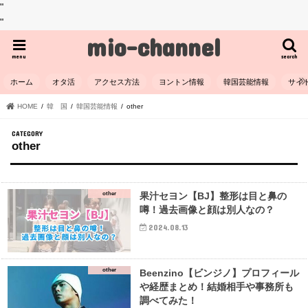
"
"
mio-channel
menu
search
ホーム
オタ活
アクセス方法
ヨントン情報
韓国芸能情報
サイ
HOME
韓 国
韓国芸能情報
other
other
other
果汁セヨン【BJ】整形は目と鼻の
噂！過去画像と顔は別人なの？
2024.08.13
other
Beenzino【ビンジノ】プロフィール
や経歴まとめ！結婚相手や事務所も
調べてみた！