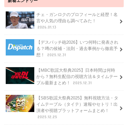
新着エントリー
チェ・ガンロクのプロフィールと経歴！名
言や人気の理由も調べてみた！
2026.01.13
【デスパッチ砲2026】いつ何時に発表され
る？噂の候補・法則・過去事例から徹底予
想！
2025.12.31
【MBC歌謡大祭典2025】日本時間は何時
から？無料生配信の視聴方法＆タイムテー
ブル最新まとめ！
2025.12.31
【SBS歌謡大祭典2025】無料視聴方法・タ
イムテーブル（タイテ）速報やセトリ！出
演者や視聴プラットフォームまとめ！
2025.12.25