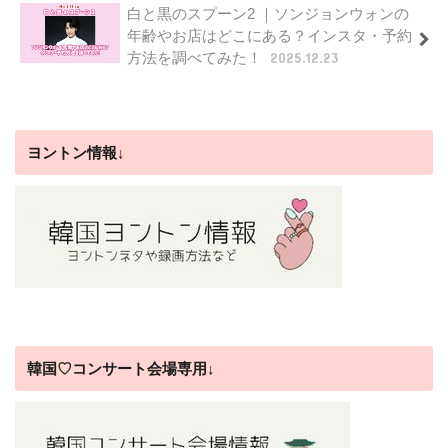
白と黒のスプーン2 ｜ソンジョンウォンの
年齢やお店はどこにある？インスタ・予約
方法を調べてみた！
2025.12.23
ヨントン情報↓
韓国♡コンサート会場専用↓