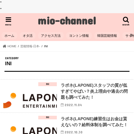
"
"
mio-channel
menu
search
ホーム
オタ活
アクセス方法
ヨントン情報
韓国芸能情報
サイ
HOME
芸能情報-日本-
INI
INI
INI
ラポネ(LAPONE)スタッフの質が低
すぎてやばい？炎上理由や過去の問
題も調べてみた！
2022.11.04
INI
ラポネ(LAPONE)練習生はお金は貰
えないの？給料体制を調べてみた！
2022.10.30