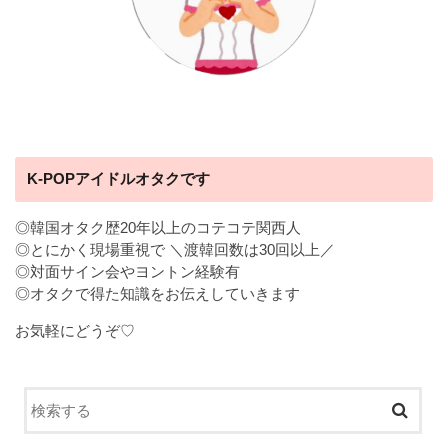
K-POPアイドルオタクです
◎韓国オタク歴20年以上のコテコテ関西人
◎とにかく現場重視で ＼渡韓回数は30回以上／
◎対面サイン会やヨントン経験有
◎オタクで得た知識をお伝えしていきます
お気軽にどうぞ♡