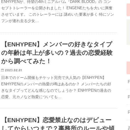
ENHYPENが、待望の4thミニアルバム『DARK BLOOD』の コン
セプトトレーラーを公開されました！ ENGENEたちを大いに興奮
させています。 このトレーラーには 謎めいた要素が多く 特にソン
フンが連れ去る少女…
【ENHYPEN】メンバーの好きなタイプ
の年齢は年上が多いの？過去の恋愛経験
から調べてみた！
2023.02.01
日本でのドーム開催もチケット完売で大人気の【ENHYPEN】
ENHYPENのメンバーの熱愛の噂はあるのか？ メンバーたちの好
きなタイプってどんな感じなのでしょうか？ ENHYPENの過去の
恋愛、元カノなど熱愛についても…
【ENHYPEN】恋愛禁止なのはデビュー
してからいつまで？事務所のルールや傾