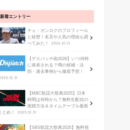
新着エントリー
チェ・ガンロクのプロフィール
と経歴！名言や人気の理由も調
べてみた！
2026.01.13
【デスパッチ砲2026】いつ何時
に発表される？噂の候補・法
則・過去事例から徹底予想！
2025.12.31
【MBC歌謡大祭典2025】日本
時間は何時から？無料生配信の
視聴方法＆タイムテーブル最新
まとめ！
2025.12.31
【SBS歌謡大祭典2025】無料視