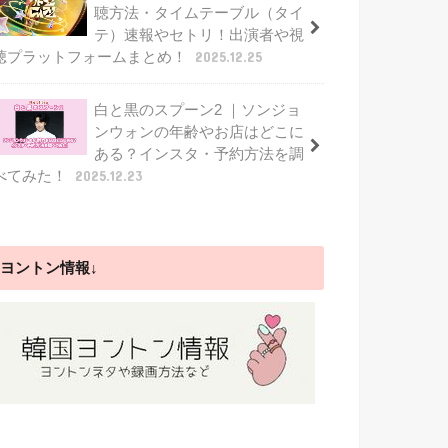
聴方法・タイムテーブル（タイ
テ）速報やセトリ！出演者や視
聴プラットフォームまとめ！
2025.12.25
白と黒のスプーン2 ｜ソンジョ
ンウォンの年齢やお店はどこに
ある？インスタ・予約方法を調
べてみた！
2025.12.23
ヨントン情報↓