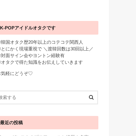
K-POPアイドルオタクです
◎韓国オタク歴20年以上のコテコテ関西人
◎とにかく現場重視で ＼渡韓回数は30回以上／
◎対面サイン会やヨントン経験有
◎オタクで得た知識をお伝えしていきます
お気軽にどうぞ♡
最近の投稿