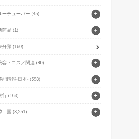
ユーチューバー
(45)
新商品
(1)
未分類
(160)
美容・コスメ関連
(90)
芸能情報-日本-
(598)
銀行
(163)
韓 国
(3,251)