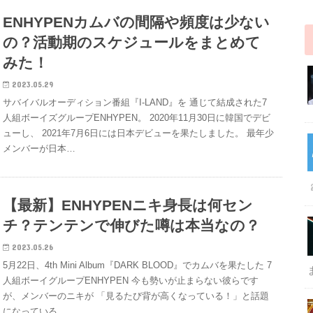
ENHYPENカムバの間隔や頻度は少ない
の？活動期のスケジュールをまとめて
みた！
2023.05.29
サバイバルオーディション番組『I-LAND』を 通じて結成された7
人組ボーイズグループENHYPEN。 2020年11月30日に韓国でデビ
ューし、 2021年7月6日には日本デビューを果たしました。 最年少
メンバーが日本…
【最新】ENHYPENニキ身長は何セン
チ？テンテンで伸びた噂は本当なの？
2023.05.26
5月22日、4th Mini Album『DARK BLOOD』でカムバを果たした 7
人組ボーイグループENHYPEN 今も勢いが止まらない彼らです
が、メンバーのニキが 「見るたび背が高くなっている！」と話題
になっている…