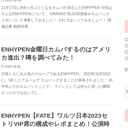
2023.10.20
11月17日に約6ヶ月ぶりとなるカムバが決定したENHYPEN 今回は
そんなENHYPENについて、 ORANGE BLOOD意味やカムバック
スポについて考察してみました！ それではいってみましょー！ 関
連記事 鶴房汐恩…
ENHYPEN金曜日カムバするのはアメリ
カ進出？噂を調べてみた！
2023.10.18
日韓ともに大人気のグループであるENHYPEN。 2023年10月16日
に、5thミニアルバムで カムバックすることが発表されました！ 約
半年ぶりのカムバックことで、 ファンとしては待ちに待った瞬間
だったのではないでし…
ENHYPEN【FATE】ワルツ日本2023セ
トリVIP席の構成やレポまとめ！公演時