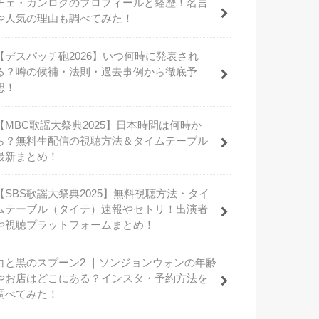
チェ・ガンロクのプロフィールと経歴！名言
や人気の理由も調べてみた！
【デスパッチ砲2026】いつ何時に発表され
る？噂の候補・法則・過去事例から徹底予
想！
【MBC歌謡大祭典2025】日本時間は何時か
ら？無料生配信の視聴方法＆タイムテーブル
最新まとめ！
【SBS歌謡大祭典2025】無料視聴方法・タイ
ムテーブル（タイテ）速報やセトリ！出演者
や視聴プラットフォームまとめ！
白と黒のスプーン2 ｜ソンジョンウォンの年齢
やお店はどこにある？インスタ・予約方法を
調べてみた！