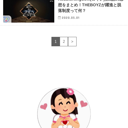
想をまとめ！THEBOYZが躍進と脱
落制度って何？
2020.05.01
1
2
>