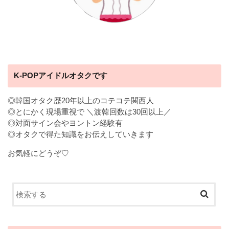
K-POPアイドルオタクです
◎韓国オタク歴20年以上のコテコテ関西人
◎とにかく現場重視で ＼渡韓回数は30回以上／
◎対面サイン会やヨントン経験有
◎オタクで得た知識をお伝えしていきます
お気軽にどうぞ♡