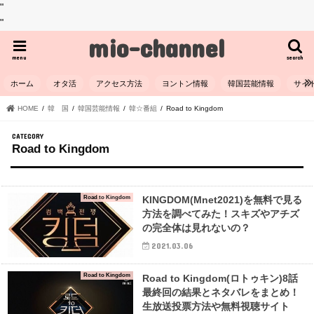
"
"
mio-channel
menu
search
ホーム
オタ活
アクセス方法
ヨントン情報
韓国芸能情報
サイ
HOME
韓 国
韓国芸能情報
韓☆番組
Road to Kingdom
Road to Kingdom
Road to Kingdom
KINGDOM(Mnet2021)を無料で見る
方法を調べてみた！スキズやアチズ
の完全体は見れないの？
2021.03.06
Road to Kingdom
Road to Kingdom(ロトゥキン)8話
最終回の結果とネタバレをまとめ！
生放送投票方法や無料視聴サイト