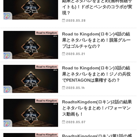
結果とネタバレをまとめ(無料視聴サ
イトも)！ドボとペンタのコラボが実
現？
2020.05.28
Road to Kingdom
Road to Kingdom(ロキン)4話の結
果とネタバレをまとめ！脱落グルー
プはゴルチャなの？
2020.05.21
Road to Kingdom
Road to Kingdom(ロキン)3話の結
果とネタバレをまとめ！ジノの兵役
でPENTAGONは棄権するの？
2020.05.14
Road to Kingdom
RoadtoKingdom(ロキン)2話の結果
とネタバレをまとめ！パフォーマン
ス動画も！
2020.05.07
Road to Kingdom
RoadtoKingdom(ロキン)第1話の感