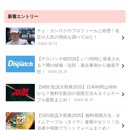
新着エントリー
チェ・ガンロクのプロフィールと経歴！名
言や人気の理由も調べてみた！
2026.01.13
【デスパッチ砲2026】いつ何時に発表され
る？噂の候補・法則・過去事例から徹底予
想！
2025.12.31
【MBC歌謡大祭典2025】日本時間は何時
から？無料生配信の視聴方法＆タイムテー
ブル最新まとめ！
2025.12.31
【SBS歌謡大祭典2025】無料視聴方法・タ
イムテーブル（タイテ）速報やセトリ！出
演者や視聴プラットフォームまとめ！