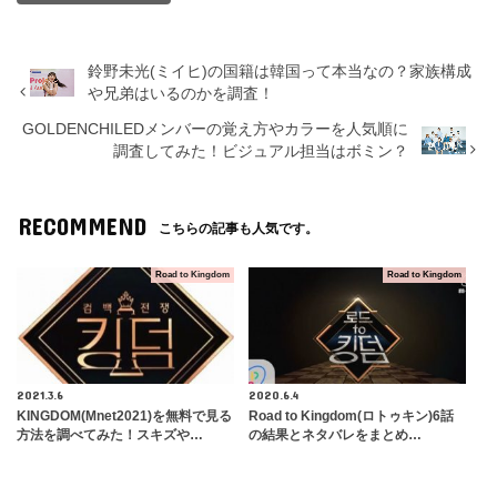
鈴野未光(ミイヒ)の国籍は韓国って本当なの？家族構成
や兄弟はいるのかを調査！
GOLDENCHILEDメンバーの覚え方やカラーを人気順に
調査してみた！ビジュアル担当はボミン？
RECOMMEND
こちらの記事も人気です。
Road to Kingdom
Road to Kingdom
2021.3.6
2020.6.4
KINGDOM(Mnet2021)を無料で見る
Road to Kingdom(ロトゥキン)6話
方法を調べてみた！スキズや…
の結果とネタバレをまとめ…