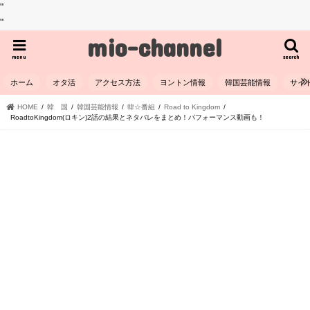
"
"
mio-channel
menu
search
ホーム
オタ活
アクセス方法
ヨントン情報
韓国芸能情報
サイ
HOME
韓 国
韓国芸能情報
韓☆番組
Road to Kingdom
RoadtoKingdom(ロキン)2話の結果とネタバレをまとめ！パフォーマンス動画も！