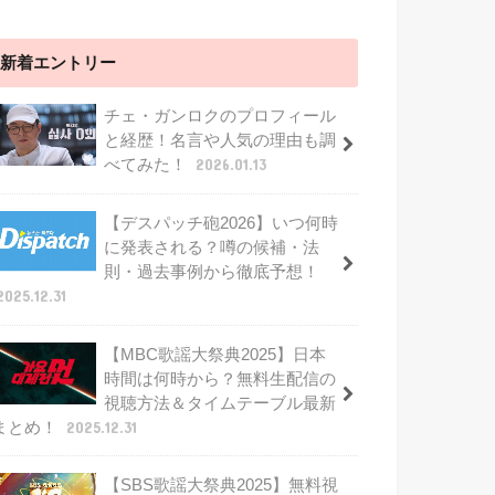
新着エントリー
チェ・ガンロクのプロフィール
と経歴！名言や人気の理由も調
べてみた！
2026.01.13
【デスパッチ砲2026】いつ何時
に発表される？噂の候補・法
則・過去事例から徹底予想！
2025.12.31
【MBC歌謡大祭典2025】日本
時間は何時から？無料生配信の
視聴方法＆タイムテーブル最新
まとめ！
2025.12.31
【SBS歌謡大祭典2025】無料視