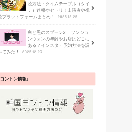
聴方法・タイムテーブル（タイ
テ）速報やセトリ！出演者や視
聴プラットフォームまとめ！
2025.12.25
白と黒のスプーン2 ｜ソンジョ
ンウォンの年齢やお店はどこに
ある？インスタ・予約方法を調
べてみた！
2025.12.23
ヨントン情報↓