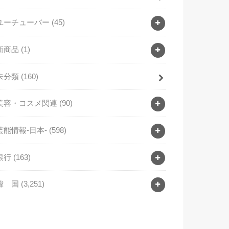
ユーチューバー
(45)
新商品
(1)
未分類
(160)
美容・コスメ関連
(90)
芸能情報-日本-
(598)
銀行
(163)
韓 国
(3,251)