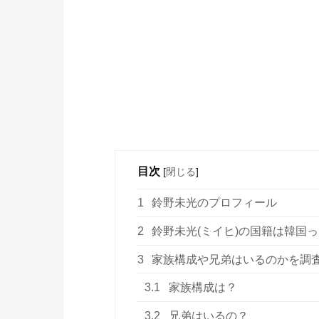
目次
[
閉じる
]
1
鈴野未光のプロフィール
2
鈴野未光(ミイヒ)の国籍は韓国
3
家族構成や兄弟はいるのかを調
3.1
家族構成は？
3.2
兄弟はいるの？