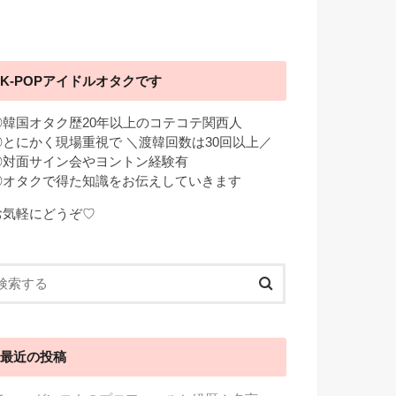
K-POPアイドルオタクです
◎韓国オタク歴20年以上のコテコテ関西人
◎とにかく現場重視で ＼渡韓回数は30回以上／
◎対面サイン会やヨントン経験有
◎オタクで得た知識をお伝えしていきます
お気軽にどうぞ♡
最近の投稿