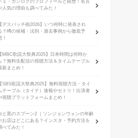
チェ・ガンロクのプロフィールと経歴！名言
や人気の理由も調べてみた！
【デスパッチ砲2026】いつ何時に発表され
る？噂の候補・法則・過去事例から徹底予
想！
【MBC歌謡大祭典2025】日本時間は何時か
ら？無料生配信の視聴方法＆タイムテーブル
最新まとめ！
【SBS歌謡大祭典2025】無料視聴方法・タイ
ムテーブル（タイテ）速報やセトリ！出演者
や視聴プラットフォームまとめ！
白と黒のスプーン2 ｜ソンジョンウォンの年齢
やお店はどこにある？インスタ・予約方法を
調べてみた！