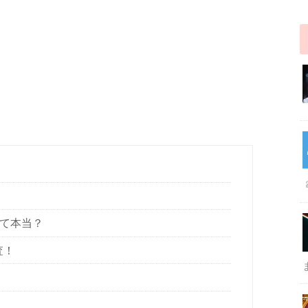
って本当？
査！