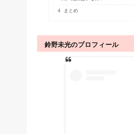
4
まとめ
鈴野未光のプロフィール