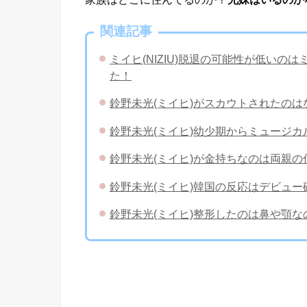
関連記事
​ミイヒ(NIZIU)脱退の可能性が低い
た！
鈴野未光(ミイヒ)がスカウトされたの
鈴野未光(ミイヒ)幼少期からミュージ
鈴野未光(ミイヒ)が金持ちなのは両親
鈴野未光(ミイヒ)韓国の反応はデビュー
鈴野未光(ミイヒ)整形したのは鼻や顎