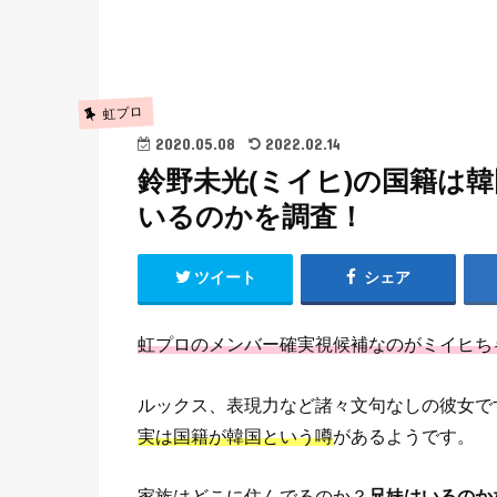
虹プロ
2020.05.08
2022.02.14
鈴野未光(ミイヒ)の国籍は
いるのかを調査！
ツイート
シェア
虹プロのメンバー確実視候補なのがミイヒち
ルックス、表現力など諸々文句なしの彼女で
実は国籍が韓国という噂
があるようです。
家族はどこに住んでるのか？
兄妹はいるのか