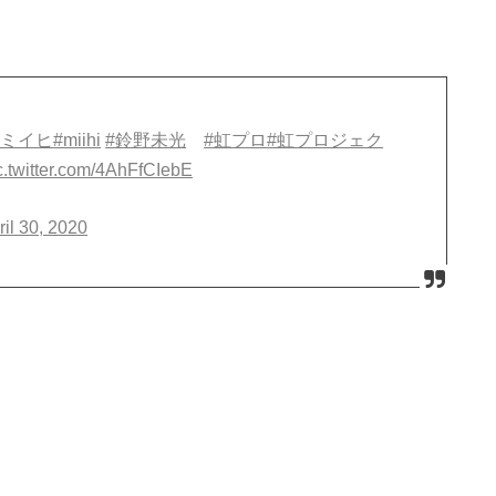
#ミイヒ
#miihi
#鈴野未光
#虹プロ
#虹プロジェク
c.twitter.com/4AhFfCIebE
ril 30, 2020