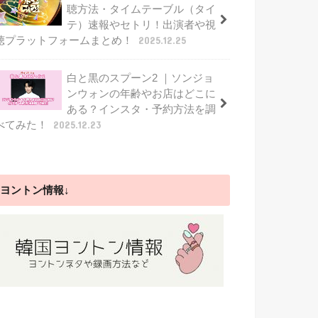
聴方法・タイムテーブル（タイ
テ）速報やセトリ！出演者や視
聴プラットフォームまとめ！
2025.12.25
白と黒のスプーン2 ｜ソンジョ
ンウォンの年齢やお店はどこに
ある？インスタ・予約方法を調
べてみた！
2025.12.23
ヨントン情報↓