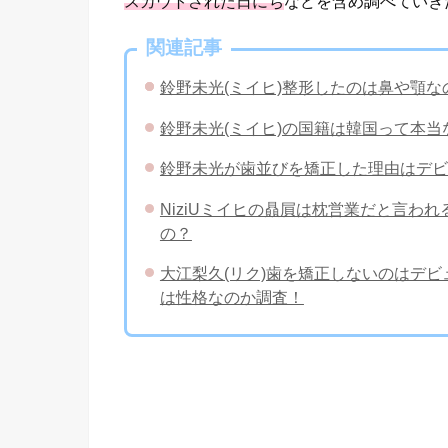
スカウトされた日にち
などを含め調べていき
関連記事
鈴野未光(ミイヒ)整形したのは鼻や顎
鈴野未光(ミイヒ)の国籍は韓国って本
鈴野未光が歯並びを矯正した理由はデビ
NiziUミイヒの贔屓は枕営業だと言わ
の？
大江梨久(リク)歯を矯正しないのはデ
は性格なのか調査！