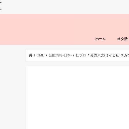
"
"
ホーム
オタ活
HOME
芸能情報-日本-
虹プロ
鈴野未光(ミイヒ)がス