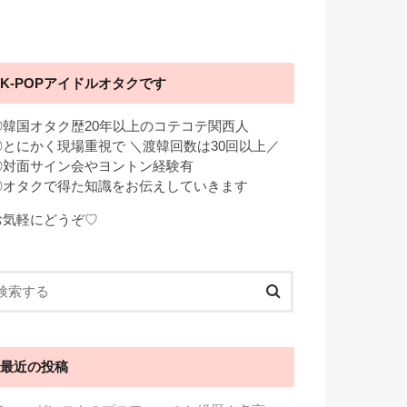
K-POPアイドルオタクです
◎韓国オタク歴20年以上のコテコテ関西人
◎とにかく現場重視で ＼渡韓回数は30回以上／
◎対面サイン会やヨントン経験有
◎オタクで得た知識をお伝えしていきます
お気軽にどうぞ♡
最近の投稿