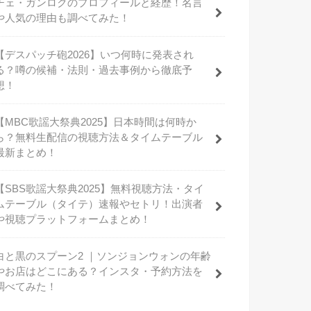
チェ・ガンロクのプロフィールと経歴！名言
や人気の理由も調べてみた！
【デスパッチ砲2026】いつ何時に発表され
る？噂の候補・法則・過去事例から徹底予
想！
【MBC歌謡大祭典2025】日本時間は何時か
ら？無料生配信の視聴方法＆タイムテーブル
最新まとめ！
【SBS歌謡大祭典2025】無料視聴方法・タイ
ムテーブル（タイテ）速報やセトリ！出演者
や視聴プラットフォームまとめ！
白と黒のスプーン2 ｜ソンジョンウォンの年齢
やお店はどこにある？インスタ・予約方法を
調べてみた！