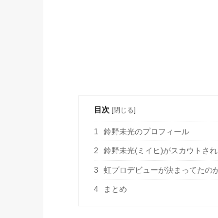
目次
[
閉じる
]
1
鈴野未光のプロフィール
2
鈴野未光(ミイヒ)がスカウトさ
3
虹プロデビューが決まってたの
4
まとめ