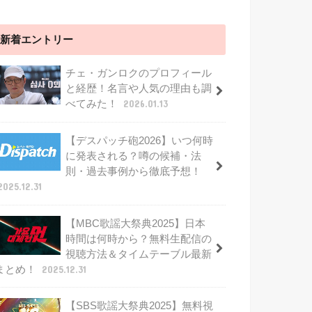
新着エントリー
チェ・ガンロクのプロフィール
と経歴！名言や人気の理由も調
べてみた！
2026.01.13
【デスパッチ砲2026】いつ何時
に発表される？噂の候補・法
則・過去事例から徹底予想！
2025.12.31
【MBC歌謡大祭典2025】日本
時間は何時から？無料生配信の
視聴方法＆タイムテーブル最新
まとめ！
2025.12.31
【SBS歌謡大祭典2025】無料視