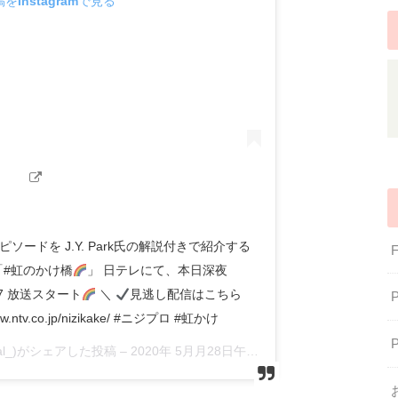
をInstagramで見る
」 最新エピソードを J.Y. Park氏の解説付きで紹介する
「#虹のかけ橋
」 日テレにて、本日深夜
ら、#7 放送スタート
＼
見逃し配信はこちら
www.ntv.co.jp/nizikake/ #ニジプロ #虹かけ
fficial_)がシェアした投稿 –
2020年 5月月28日午前7時00分PDT