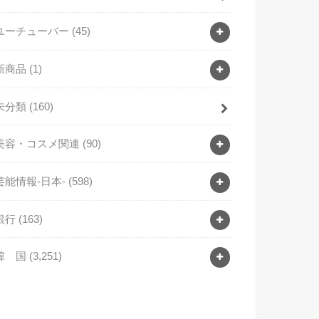
ユーチューバー
(45)
新商品
(1)
未分類
(160)
美容・コスメ関連
(90)
芸能情報-日本-
(598)
銀行
(163)
韓 国
(3,251)