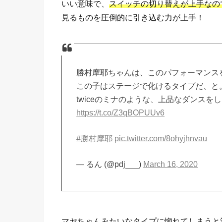
いい意味で、
スイッチの切り替えが上手なの
見るものを圧倒的に引き込む力が上手！
勝村摩耶ちゃんは、このパフォーマンス
この子はステージで化けるタイプだ、と
twiceのミナのような、上品なダンスを
https://t.co/Z3qBOPUUv6
#勝村摩耶
pic.twitter.com/8ohyjhnvau
— るん (@pdj___)
March 16, 2020
マヤちゃんみたいなタイプに惚れてしまうと