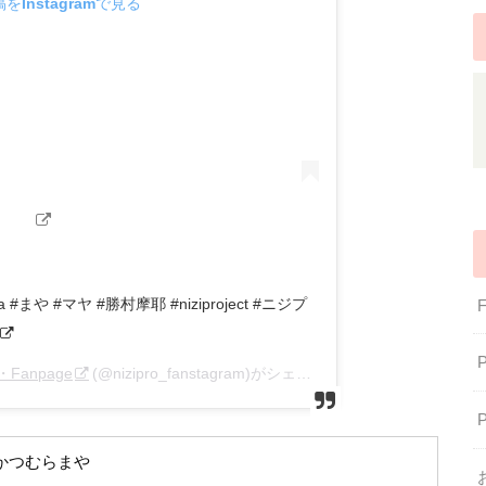
をInstagramで見る
ya #まや #マヤ #勝村摩耶 #niziproject #ニジプ
・Fanpage
(@nizipro_fanstagram)がシェアした投稿 –
2020年 4月
かつむらまや