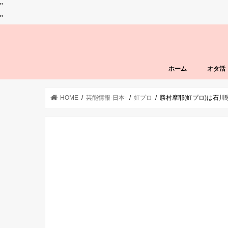
"
"
ホーム
オタ活
HOME
芸能情報-日本-
虹プロ
勝村摩耶(虹プロ)は石