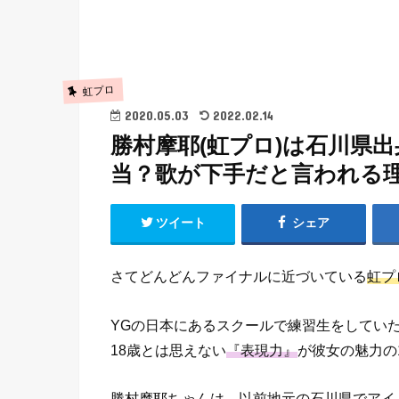
虹プロ
2020.05.03
2022.02.14
勝村摩耶(虹プロ)は石川県
当？歌が下手だと言われる
ツイート
シェア
さてどんどんファイナルに近づいている
虹プ
YGの日本にあるスクールで練習生をしてい
18歳とは思えない
『表現力』
が彼女の魅力の
勝村摩耶ちゃんは、
以前地元の石川県でアイ