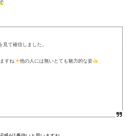
で
を見て確信しました。
。
しますね
他の人には無いとても魅力的な姿
沼感が1番強い
と思いますね。