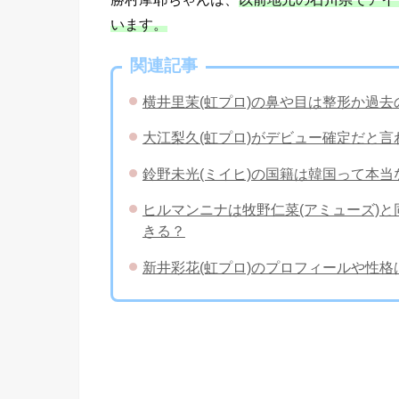
います。
関連記事
横井里茉(虹プロ)の鼻や目は整形か過
大江梨久(虹プロ)がデビュー確定だと
鈴野未光(ミイヒ)の国籍は韓国って本
ヒルマンニナは牧野仁菜(アミューズ)と
きる？
新井彩花(虹プロ)のプロフィールや性