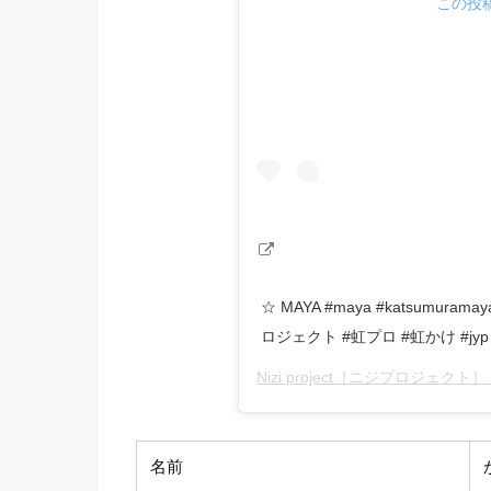
この投稿
☆ MAYA #maya #katsumurama
ロジェクト #虹プロ #虹かけ #jyp
Nizi project［ニジプロジェクト］
名前