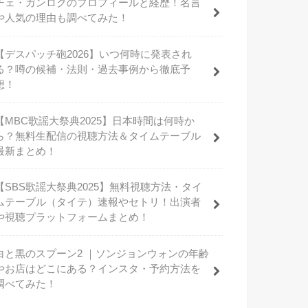
チェ・ガンロクのプロフィールと経歴！名言
や人気の理由も調べてみた！
【デスパッチ砲2026】いつ何時に発表され
る？噂の候補・法則・過去事例から徹底予
想！
【MBC歌謡大祭典2025】日本時間は何時か
ら？無料生配信の視聴方法＆タイムテーブル
最新まとめ！
【SBS歌謡大祭典2025】無料視聴方法・タイ
ムテーブル（タイテ）速報やセトリ！出演者
や視聴プラットフォームまとめ！
白と黒のスプーン2 ｜ソンジョンウォンの年齢
やお店はどこにある？インスタ・予約方法を
調べてみた！