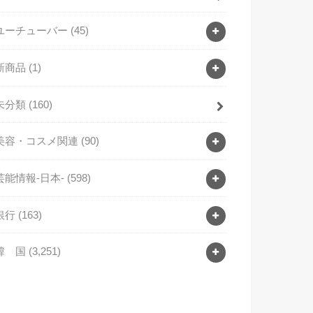
ユーチューバー
(45)
新商品
(1)
未分類
(160)
美容・コスメ関連
(90)
芸能情報-日本-
(598)
銀行
(163)
韓 国
(3,251)