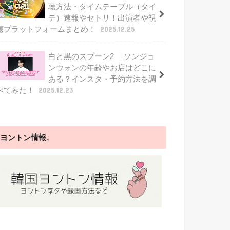
聴方法・タイムテーブル（タイ
テ）速報やセトリ！出演者や視
聴プラットフォームまとめ！
2025.12.25
白と黒のスプーン2 ｜ソンジョ
ンウォンの年齢やお店はどこに
ある？インスタ・予約方法を調
べてみた！
2025.12.23
ヨントン情報↓