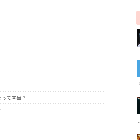
たって本当？
査！