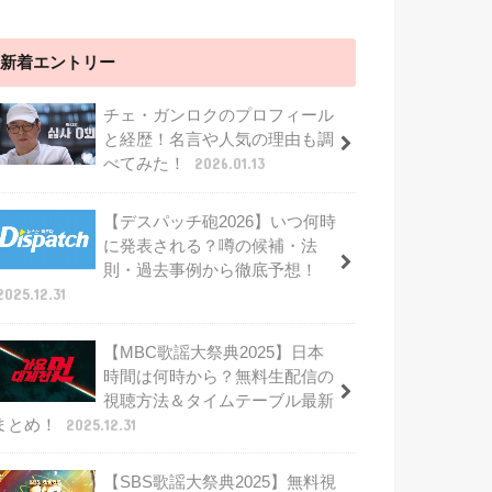
新着エントリー
チェ・ガンロクのプロフィール
と経歴！名言や人気の理由も調
べてみた！
2026.01.13
【デスパッチ砲2026】いつ何時
に発表される？噂の候補・法
則・過去事例から徹底予想！
2025.12.31
【MBC歌謡大祭典2025】日本
時間は何時から？無料生配信の
視聴方法＆タイムテーブル最新
まとめ！
2025.12.31
【SBS歌謡大祭典2025】無料視