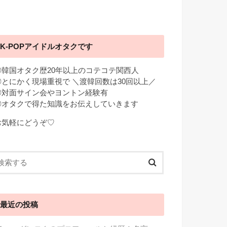
K-POPアイドルオタクです
◎韓国オタク歴20年以上のコテコテ関西人
◎とにかく現場重視で ＼渡韓回数は30回以上／
◎対面サイン会やヨントン経験有
◎オタクで得た知識をお伝えしていきます
お気軽にどうぞ♡
最近の投稿