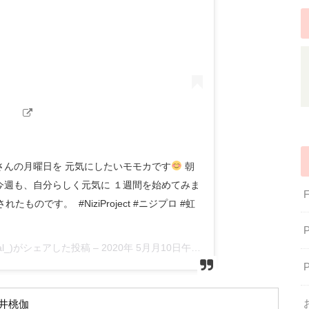
さんの月曜日を 元気にしたいモモカです
朝
今週も、自分らしく元気に １週間を始めてみま
ものです。 #NiziProject #ニジプロ #虹
fficial_)がシェアした投稿 –
2020年 5月月10日午後7時00分PDT
井桃伽