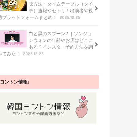
聴方法・タイムテーブル（タイ
テ）速報やセトリ！出演者や視
聴プラットフォームまとめ！
2025.12.25
白と黒のスプーン2 ｜ソンジョ
ンウォンの年齢やお店はどこに
ある？インスタ・予約方法を調
べてみた！
2025.12.23
ヨントン情報↓