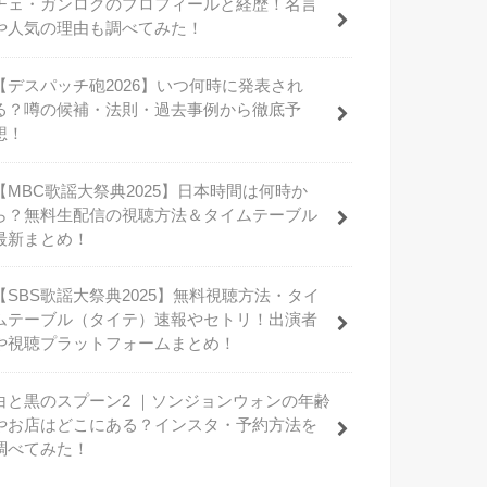
チェ・ガンロクのプロフィールと経歴！名言
や人気の理由も調べてみた！
【デスパッチ砲2026】いつ何時に発表され
る？噂の候補・法則・過去事例から徹底予
想！
【MBC歌謡大祭典2025】日本時間は何時か
ら？無料生配信の視聴方法＆タイムテーブル
最新まとめ！
【SBS歌謡大祭典2025】無料視聴方法・タイ
ムテーブル（タイテ）速報やセトリ！出演者
や視聴プラットフォームまとめ！
白と黒のスプーン2 ｜ソンジョンウォンの年齢
やお店はどこにある？インスタ・予約方法を
調べてみた！