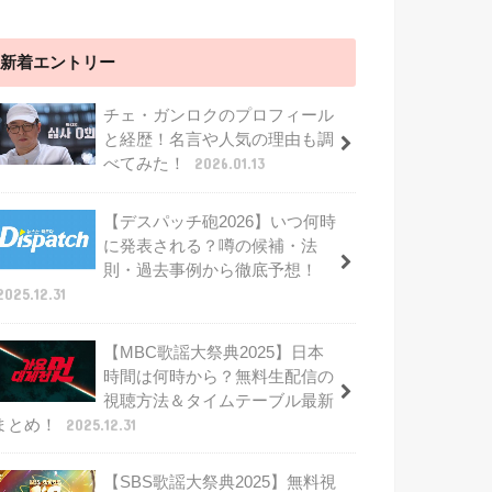
新着エントリー
チェ・ガンロクのプロフィール
と経歴！名言や人気の理由も調
べてみた！
2026.01.13
【デスパッチ砲2026】いつ何時
に発表される？噂の候補・法
則・過去事例から徹底予想！
2025.12.31
【MBC歌謡大祭典2025】日本
時間は何時から？無料生配信の
視聴方法＆タイムテーブル最新
まとめ！
2025.12.31
【SBS歌謡大祭典2025】無料視