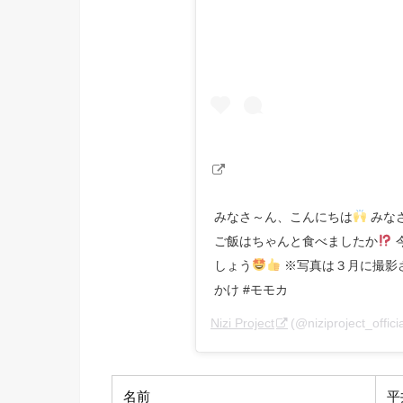
みなさ～ん、こんにちは
みな
ご飯はちゃんと食べましたか
しょう
※写真は３月に撮影された
かけ #モモカ
Nizi Project
(@niziproject_o
名前
平