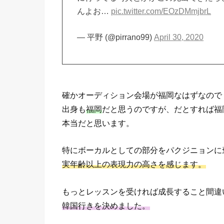
んよお…
pic.twitter.com/EOzDMmjbrL
— 平野 (@pirrano99)
April 30, 2020
確かオーディション会場が福岡なはずなので
出身も
福岡
だと思うのですが、だとすれば福
本当だと思います。
特にボーカルとしての部分をパクジニョンに
実年齢以上の表現力の高さを感じます。
もっとレッスンを受ければ成長すること間違
韓国行きを決めました。