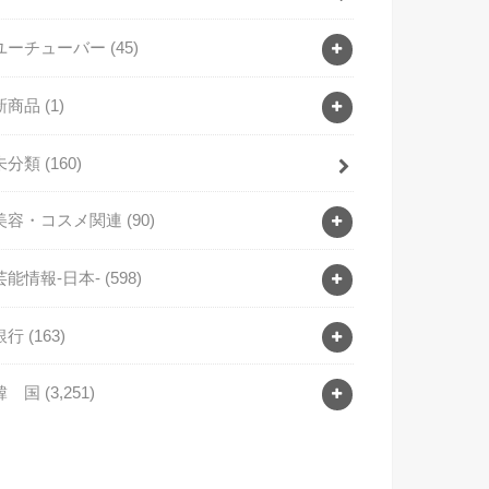
ユーチューバー
(45)
新商品
(1)
未分類
(160)
美容・コスメ関連
(90)
芸能情報-日本-
(598)
銀行
(163)
韓 国
(3,251)