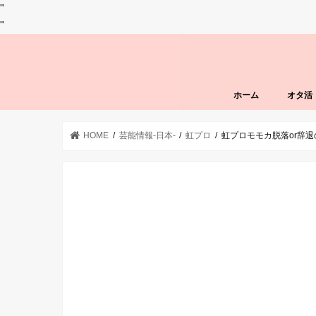
"
"
ホーム
オタ活
HOME
芸能情報-日本-
虹プロ
虹プロモモカ脱落or辞