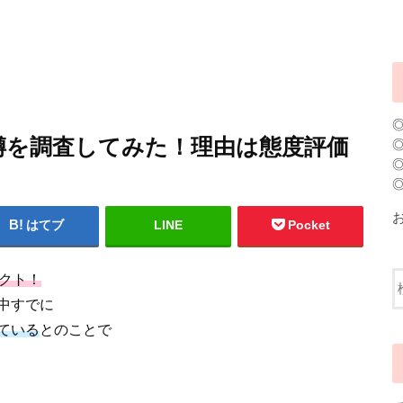
噂を調査してみた！理由は態度評価
はてブ
LINE
Pocket
クト！
中すでに
ている
とのことで