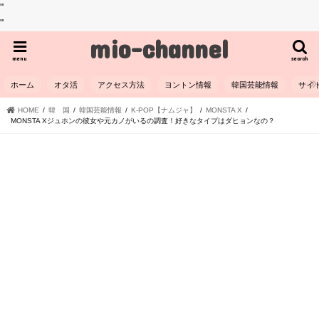
"
"
mio-channel
menu
search
ホーム
オタ活
アクセス方法
ヨントン情報
韓国芸能情報
サイ
HOME
韓 国
韓国芸能情報
K-POP【ナムジャ】
MONSTA X
MONSTA Xジュホンの彼女や元カノがいるの調査！好きなタイプはダヒョンなの？