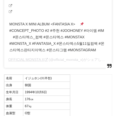
MONSTA X MINI ALBUM <FANTASIA X> ⠀
#CONCEPT_PHOTO #2 #주헌 #JOOHONEY #아이엠 #IM
⠀ #몬스타엑스_컴백 #몬스타엑스 #MONSTAX
#MONSTA_X #FANTASIA_X #몬스타엑스5월11일컴백 #몬
스타엑스판타지아엑스 #몬스타그램 #MONSTAGRAM
OFFICIAL MONSTA X
(@official_monsta_x)がシェアした投稿 –
名前
イジュホン(이주헌)
出身
韓国
生年月日
1994年10月6日
身長
176㎝
体重
67㎏
血液型
O型