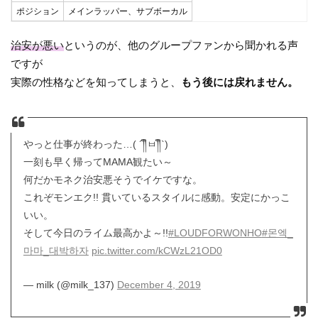
ポジション
メインラッパー、サブボーカル
治安が悪い
というのが、他のグループファンから聞かれる声
ですが
実際の性格などを知ってしまうと、
もう後には戻れません。
やっと仕事が終わった…( ´༎ຶㅂ༎ຶ`)
一刻も早く帰ってMAMA観たい～
何だかモネク治安悪そうでイケですな。
これぞモンエク!! 貫いているスタイルに感動。安定にかっこ
いい。
そして今日のライム最高かよ～!!
#LOUDFORWONHO
#몬엑_
마마_대박하자
pic.twitter.com/kCWzL21OD0
— milk (@milk_137)
December 4, 2019