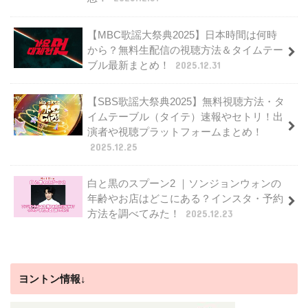
【MBC歌謡大祭典2025】日本時間は何時
から？無料生配信の視聴方法＆タイムテー
ブル最新まとめ！
2025.12.31
【SBS歌謡大祭典2025】無料視聴方法・タ
イムテーブル（タイテ）速報やセトリ！出
演者や視聴プラットフォームまとめ！
2025.12.25
白と黒のスプーン2 ｜ソンジョンウォンの
年齢やお店はどこにある？インスタ・予約
方法を調べてみた！
2025.12.23
ヨントン情報↓