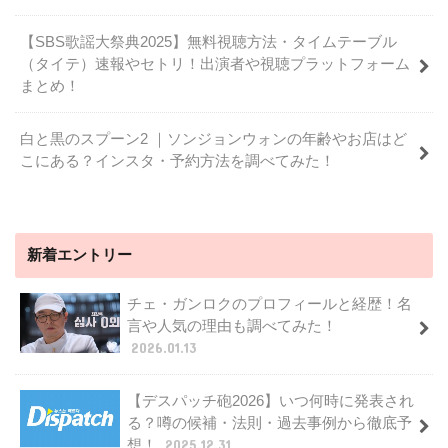
【SBS歌謡大祭典2025】無料視聴方法・タイムテーブル
（タイテ）速報やセトリ！出演者や視聴プラットフォーム
まとめ！
白と黒のスプーン2 ｜ソンジョンウォンの年齢やお店はど
こにある？インスタ・予約方法を調べてみた！
新着エントリー
チェ・ガンロクのプロフィールと経歴！名
言や人気の理由も調べてみた！
2026.01.13
【デスパッチ砲2026】いつ何時に発表され
る？噂の候補・法則・過去事例から徹底予
想！
2025.12.31