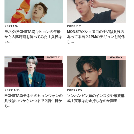
2021.1.14
2020.7.31
モネク(MONSTAX)キヒョンの年齢
MONSTAXショヌ目の手術は兵役の
から入隊時期を調べてみた！兵役は
為って本当？2PMのテギョンも関係
い…
し…
MONSTA X
MONSTA X
2022.6.15
2023.4.25
MONSTAX/モネクのヒョンウォンの
ソンハンビン妹のインスタや家族構
兵役はいつからいつまで？誕生日か
成！実家はお金持ちなのか調査！
ら…