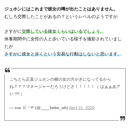
ジュホンにはこれまで彼女の噂が出たことはありません。
むしろ交際したことがあるの？というレベルのようですが
さすがに
交際している彼女くらいはいるでしょう。
休養期間中に女性の人と歩いている様子を撮影されていまし
たが
さすがに彼女と歩くという安易な行動はしないと思います。
こちとら正直ジュホンの横の女の方がきになってるから
ね？？？マネージャーだろうけどさ！！！！！（ はぁぁあア
い !!!! ）
— ғᴜɴ
⁷ ʷʰ (@____bebe_wh)
April 21, 2020