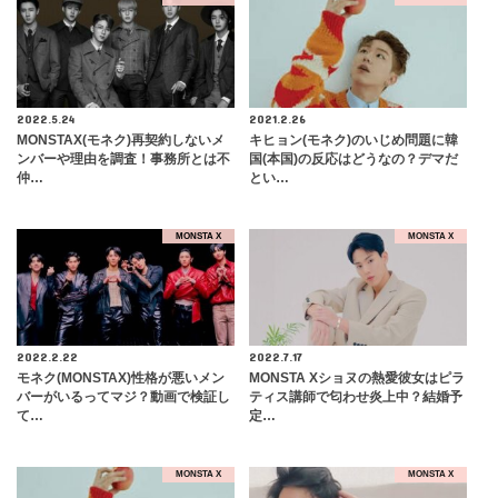
2022.5.24
2021.2.26
MONSTAX(モネク)再契約しないメ
キヒョン(モネク)のいじめ問題に韓
ンバーや理由を調査！事務所とは不
国(本国)の反応はどうなの？デマだ
仲…
とい…
MONSTA X
MONSTA X
2022.2.22
2022.7.17
モネク(MONSTAX)性格が悪いメン
MONSTA Xショヌの熱愛彼女はピラ
バーがいるってマジ？動画で検証し
ティス講師で匂わせ炎上中？結婚予
て…
定…
MONSTA X
MONSTA X