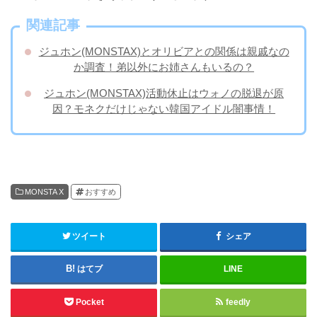
関連記事
ジュホン(MONSTAX)とオリビアとの関係は親戚なの
か調査！弟以外にお姉さんもいるの？
ジュホン(MONSTAX)活動休止はウォノの脱退が原
因？モネクだけじゃない韓国アイドル闇事情！
MONSTA X
おすすめ
ツイート
シェア
はてブ
LINE
Pocket
feedly