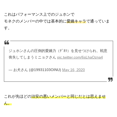
これはパフォーマンス上でのジュホンで
モネクのメンバーの中では基本的に
愛嬌キャラ
で通っていま
す。
ジュホンさんの圧倒的愛嬌力（ﾁﾞｶﾗ）を見せつけられ、戦意
喪失してしまうミニョクさん
pic.twitter.com/6sLhaOzna4
— お犬さん (@19931103OINU)
May 16, 2020
これが先ほどの
治安の悪いメンバーと同じだとは思えませ
ん。