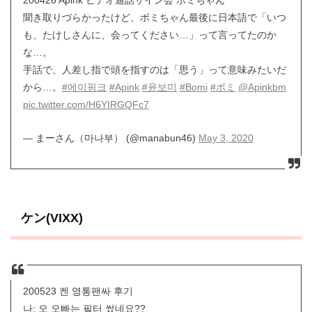
聞き取りづらかったけど、ボミちゃん最後に日本語で「いつ
も、たけしさんに、会ってください…」って言ってたのか
な…。
手話で、人差し指で頭を指すのは「思う」って意味みたいだ
から…。
#에이핑크
#Apink
#윤보미
#Bomi
#ボミ
@Apinkbm
pic.twitter.com/H6YIRGQFc7
— まーさん（마나부） (@manabun46)
May 3, 2020
ケン(VIXX)
200523 켄 영통팬싸 후기
나: 오 오빠는 필터 썼네요??