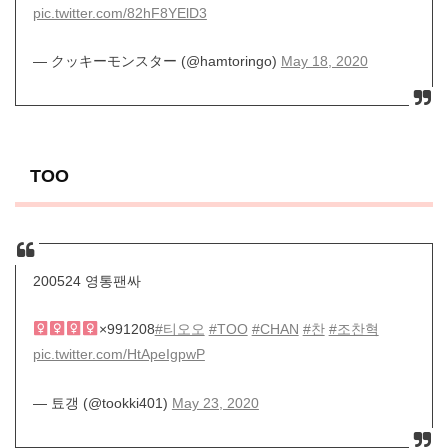
pic.twitter.com/82hF8YElD3
— クッキーモンスター (@hamtoringo)
May 18, 2020
TOO
200524 영통팬싸
×991208
#티오오
#TOO
#CHAN
#찬
#조찬혁
pic.twitter.com/HtApeIgpwP
— 툐갱 (@tookki401)
May 23, 2020