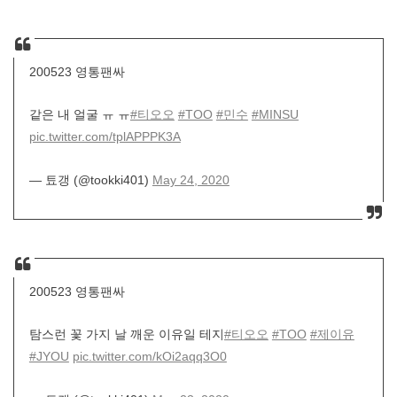
200523 영통팬싸
같은 내 얼굴 ㅠ ㅠ
#티오오
#TOO
#민수
#MINSU
pic.twitter.com/tplAPPPK3A
— 툐갱 (@tookki401)
May 24, 2020
200523 영통팬싸
탐스런 꽃 가지 날 깨운 이유일 테지
#티오오
#TOO
#제이유
#JYOU
pic.twitter.com/kOi2aqq3O0