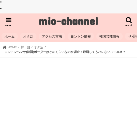
"
"
mio-channel
menu
search
ホーム
オタ活
アクセス方法
ヨントン情報
韓国芸能情報
サイ
HOME
韓 国
オタ活
ヨントンペンサ(韓国)ボーダーはどのくらいなのか調査！録画してもバレないって本当？