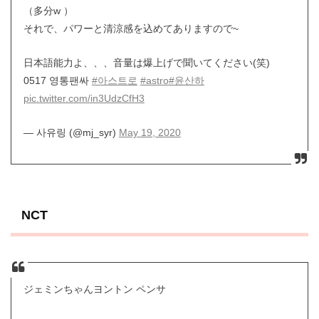
（多分w ）
それで、パワーと清涼感を込めてありますので~
日本語能力よ、、、音量は爆上げで聞いてください(笑)
0517 영통팬싸
#아스트로
#astro
#윤산하
pic.twitter.com/in3UdzCfH3
— 사유링 (@mj_syr)
May 19, 2020
NCT
ジェミンちゃんヨントン ペンサ