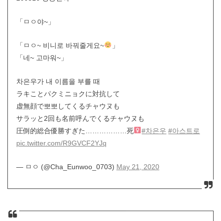
「ㅁㅇ야~」
「ㅁㅇ~ 비니로 바꿔줄게요~
」
「네~ 고마워~」
차은우가 내 이름을 부를 때
ラキことパクミニョクに対抗して
虚無顔で뽀뽀してくるチャウヌも
サラッと2回も名前呼んでくるチャウヌも
圧倒的総合優勝すぎた………………死‍
#차은우
#아스트로
pic.twitter.com/R9GVCF2YJq
— ㅁㅇ (@Cha_Eunwoo_0703)
May 21, 2020