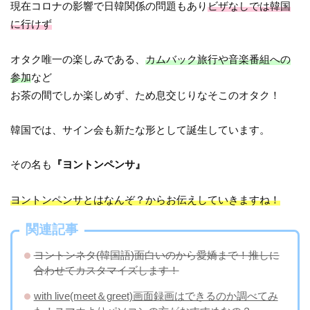
現在コロナの影響で日韓関係の問題もあり
ビザなしでは韓国
に行けず
オタク唯一の楽しみである、
カムバック旅行や音楽番組への
参加
など
お茶の間でしか楽しめず、ため息交じりなそこのオタク！
韓国では、サイン会も新たな形として誕生しています。
その名も
『ヨントンペンサ』
ヨントンペンサとはなんぞ？からお伝えしていきますね！
関連記事
ヨントンネタ(韓国語)面白いのから愛嬌まで！推しに
合わせてカスタマイズします！
with live(meet＆greet)画面録画はできるのか調べてみ