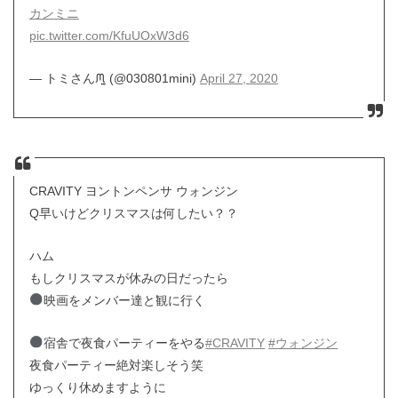
カンミニ
pic.twitter.com/KfuUOxW3d6
— トミさんᙏ̤̫ (@030801mini)
April 27, 2020
CRAVITY ヨントンペンサ ウォンジン
Q早いけどクリスマスは何したい？？
ハム
もしクリスマスが休みの日だったら
映画をメンバー達と観に行く
宿舎で夜食パーティーをやる
#CRAVITY
#ウォンジン
夜食パーティー絶対楽しそう笑
ゆっくり休めますように