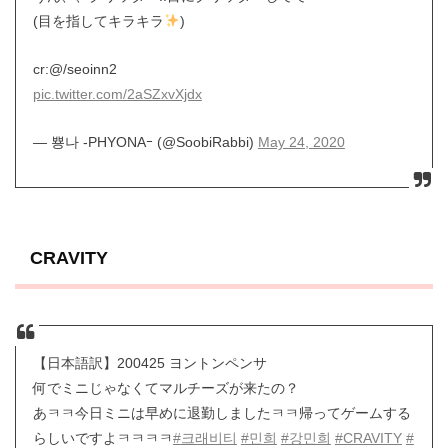
(目を指してキラキラ
)
cr:@/seoinn2
pic.twitter.com/2aSZxvXjdx
— 뿅나 -PHYONAｰ (@SoobiRabbi)
May 24, 2020
CRAVITY
【日本語訳】200425 ヨントンペンサ
何でミニじゃなくてマルチーズが来たの？
あㅋㅋ今日ミニは早めに退勤しましたㅋㅋ帰ってゲームする
らしいですよㅋㅋㅋㅋ
#크래비티
#민희
#강민희
#CRAVITY
#