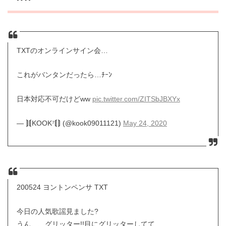
TXTのオンラインサイン会…
これがバンタンだったら…ﾁｰﾝ
日本対応不可だけどww
pic.twitter.com/ZITSbJBXYx
— ⟭⟬KOOK⁷⟬⟭ (@kook09011121)
May 24, 2020
200524 ヨントンペンサ TXT
今日の人気歌謡見ました?
うん、、グリッター!!目にグリッターしてて