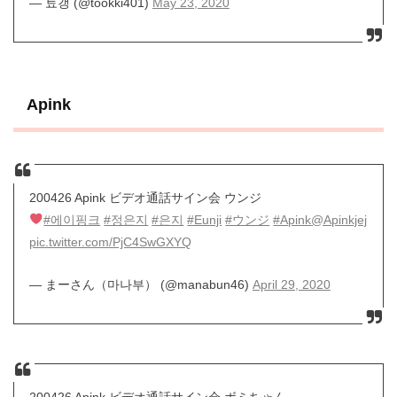
— 툐갱 (@tookki401)
May 23, 2020
Apink
200426 Apink ビデオ通話サイン会 ウンジ
#에이핑크
#정은지
#은지
#Eunji
#ウンジ
#Apink
@Apinkjej
pic.twitter.com/PjC4SwGXYQ
— まーさん（마나부） (@manabun46)
April 29, 2020
200426 Apink ビデオ通話サイン会 ボミちゃん