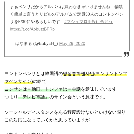
まぁペンサだからアルバムは買わなきゃいけませんね…物凄
く簡単に言うとリビルのアルバムで定員30人のヨントンペン
サを5/30にやるらしいです。
#マシュマロを投げ合おう
https://t.co/AbbuztBFRp
— はなまる (@BabyEH_)
May 26, 2020
ヨントンペンサとは韓国語の
영상통화팬사인(ヨンサントンフ
ァペンサイン)
の略で
ヨンサンは＝動画、トンファは＝会話
を意味しています
つまり
『テレビ電話』
のサイン会という意味です。
ソーシャルディスタンスをある程度設けないといけない限り
この対応になっていくかと思っていますが