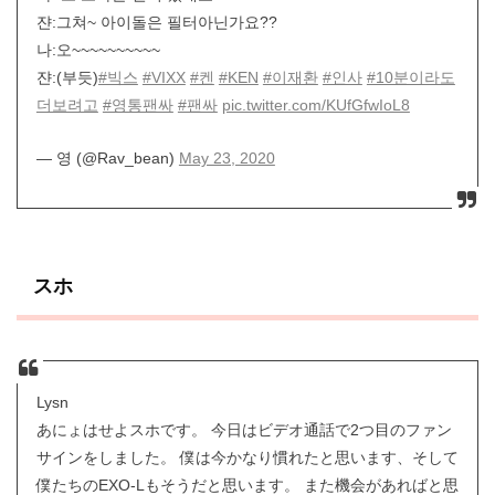
쟌:그쳐~ 아이돌은 필터아닌가요??
나:오~~~~~~~~~~
쟌:(부듯)
#빅스
#VIXX
#켄
#KEN
#이재환
#인사
#10분이라도
더보려고
#영통팬싸
#팬싸
pic.twitter.com/KUfGfwIoL8
— 영 (@Rav_bean)
May 23, 2020
スホ
Lysn
あにょはせよスホです。 今日はビデオ通話で2つ目のファン
サインをしました。 僕は今かなり慣れたと思います、そして
僕たちのEXO-Lもそうだと思います。 また機会があればと思