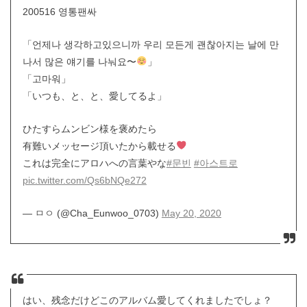
200516 영통팬싸
「언제나 생각하고있으니까 우리 모든게 괜찮아지는 날에 만
나서 많은 얘기를 나눠요〜
」
「고마워」
「いつも、と、と、愛してるよ」
ひたすらムンビン様を褒めたら
有難いメッセージ頂いたから載せる
これは完全にアロハへの言葉やな
#문빈
#아스트로
pic.twitter.com/Qs6bNQe272
— ㅁㅇ (@Cha_Eunwoo_0703)
May 20, 2020
はい、残念だけどこのアルバム愛してくれましたでしょ？