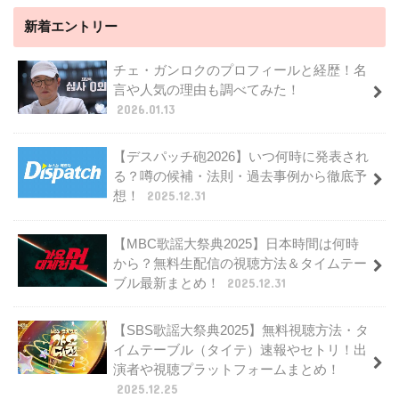
新着エントリー
チェ・ガンロクのプロフィールと経歴！名
言や人気の理由も調べてみた！
2026.01.13
【デスパッチ砲2026】いつ何時に発表され
る？噂の候補・法則・過去事例から徹底予
想！
2025.12.31
【MBC歌謡大祭典2025】日本時間は何時
から？無料生配信の視聴方法＆タイムテー
ブル最新まとめ！
2025.12.31
【SBS歌謡大祭典2025】無料視聴方法・タ
イムテーブル（タイテ）速報やセトリ！出
演者や視聴プラットフォームまとめ！
2025.12.25