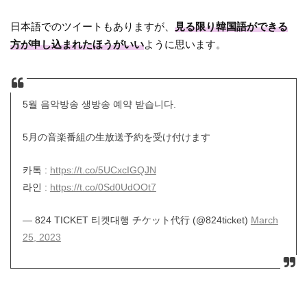
日本語でのツイートもありますが、
見る限り韓国語ができる
方が申し込まれたほうがいい
ように思います。
5월 음악방송 생방송 예약 받습니다.
5月の音楽番組の生放送予約を受け付けます
카톡 :
https://t.co/5UCxcIGQJN
라인 :
https://t.co/0Sd0UdOOt7
— 824 TICKET 티켓대행 チケット代行 (@824ticket)
March
25, 2023