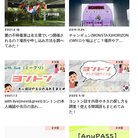
2021.2.18
2019.11.24
愛の不時着展は名古屋でいつ開催さ
チャンギュン(MONSTAX)HORIZON
れるの？場所や申し込み方法を調べ
のMVロケ地はどこ？場所やア…
てみた！
オタ活
オタ活
2021.1.5
2020.9.12
with live(meet&greet)ヨントンの本
ヨントン話す内容やネタの探し方を
人確認や当日の流れ…
調査！使える韓国語もまとめてみ
た！
オタ活
オタ活