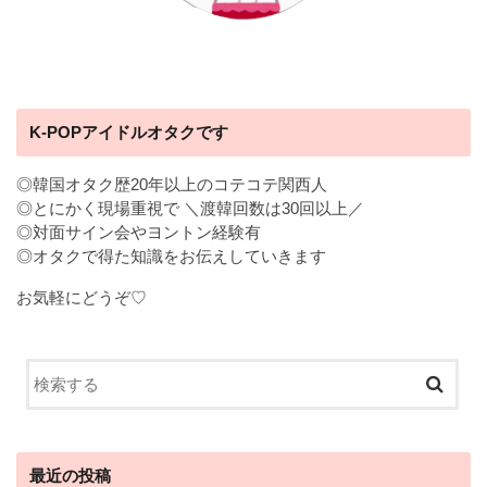
K-POPアイドルオタクです
◎韓国オタク歴20年以上のコテコテ関西人
◎とにかく現場重視で ＼渡韓回数は30回以上／
◎対面サイン会やヨントン経験有
◎オタクで得た知識をお伝えしていきます
お気軽にどうぞ♡
最近の投稿