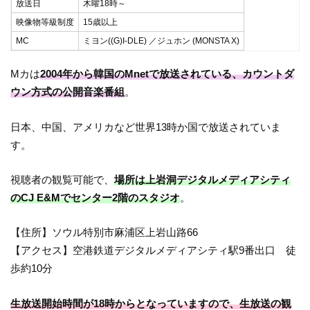
放送日
木曜18時～
映像物等級制度
15歳以上
MC
ミヨン((G)I-DLE) ／ジュホン (MONSTA X)
Mカは
2004年から韓国のMnetで放送されている、カウントダ
ウン方式の公開音楽番組
。
日本、中国、アメリカなど世界13時か国で放送されていま
す。
視聴者の観覧可能で、
場所は上岩洞デジタルメディアシティ
のCJ E&Mでセンター2階のスタジオ
。
【住所】ソウル特別市麻浦区上岩山路66
【アクセス】空港鉄道デジタルメディアシティ駅9番出口 徒
歩約10分
生放送開始時間が18時からとなっていますので、生放送の観