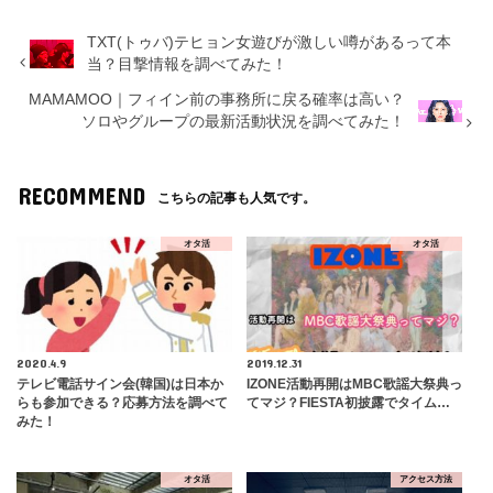
TXT(トゥバ)テヒョン女遊びが激しい噂があるって本
当？目撃情報を調べてみた！
MAMAMOO｜フィイン前の事務所に戻る確率は高い？
ソロやグループの最新活動状況を調べてみた！
RECOMMEND
こちらの記事も人気です。
オタ活
オタ活
2020.4.9
2019.12.31
テレビ電話サイン会(韓国)は日本か
IZONE活動再開はMBC歌謡大祭典っ
らも参加できる？応募方法を調べて
てマジ？FIESTA初披露でタイム…
みた！
オタ活
アクセス方法