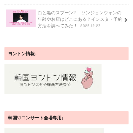
白と黒のスプーン2 ｜ソンジョンウォンの
年齢やお店はどこにある？インスタ・予約
方法を調べてみた！
2025.12.23
ヨントン情報↓
韓国♡コンサート会場専用↓