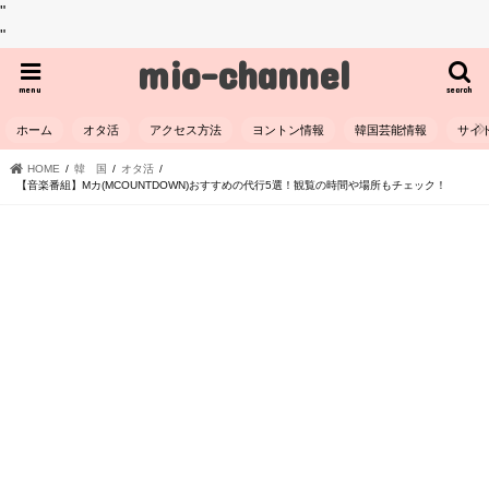
"
"
mio-channel
menu
search
ホーム
オタ活
アクセス方法
ヨントン情報
韓国芸能情報
サイ
HOME
韓 国
オタ活
【音楽番組】Mカ(MCOUNTDOWN)おすすめの代行5選！観覧の時間や場所もチェック！