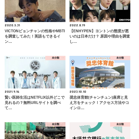
2020.5.31
2022.8.19
VICTONビョンチャンの性格やMBTI
【ENHYPEN】ヨントンの態度が悪
を調査してみた！英語もできるイ
いのは日本だけ？ 原因や理由を調査
ン…
し…
未分類
未分類
2021.9.16
2023.10.10
賢い医師生活はNETFLIX以外どこで
奨忠体育館(チャンチュン)座席と見
見れるの？無料URLサイトを調べ
え方をチェック！アクセス方法やコ
て…
インロ…
未分類
未分類