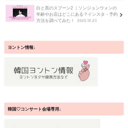
白と黒のスプーン2 ｜ソンジョンウォンの
年齢やお店はどこにある？インスタ・予約
方法を調べてみた！
2025.12.23
ヨントン情報↓
韓国♡コンサート会場専用↓