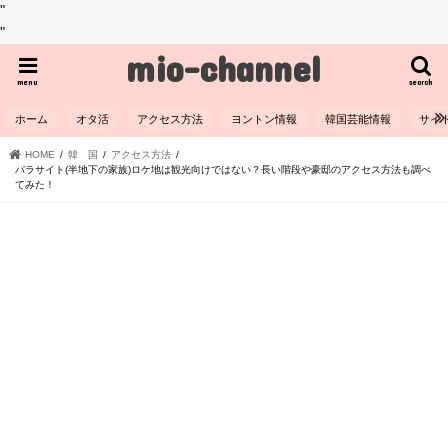
"
"
mio-channel
menu
search
ホーム
オタ活
アクセス方法
ヨントン情報
韓国芸能情報
サイ
HOME
韓 国
アクセス方法
パラサイト(半地下の家族)ロケ地は観光向けではない？長い階段や豪邸のアクセス方法も調べ
てみた！