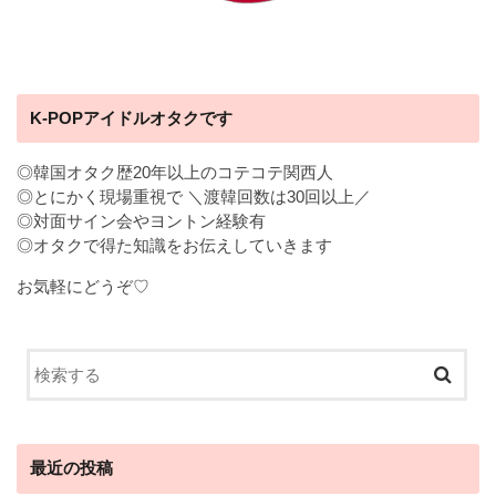
K-POPアイドルオタクです
◎韓国オタク歴20年以上のコテコテ関西人
◎とにかく現場重視で ＼渡韓回数は30回以上／
◎対面サイン会やヨントン経験有
◎オタクで得た知識をお伝えしていきます
お気軽にどうぞ♡
最近の投稿