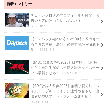
新着エントリー
チェ・ガンロクのプロフィールと経歴！名
言や人気の理由も調べてみた！
2026.01.13
【デスパッチ砲2026】いつ何時に発表され
る？噂の候補・法則・過去事例から徹底予
想！
2025.12.31
【MBC歌謡大祭典2025】日本時間は何時
から？無料生配信の視聴方法＆タイムテー
ブル最新まとめ！
2025.12.31
【SBS歌謡大祭典2025】無料視聴方法・タ
イムテーブル（タイテ）速報やセトリ！出
演者や視聴プラットフォームまとめ！
2025.12.25