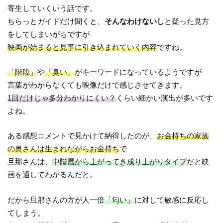
寄生していくいう話です。
ちらっとガイドだけ聞くと、
そんなわけないし
と疑った見方
をしてしまいがちですが
映画が始まると見事に引き込まれていく内容
ですね。
「階段」
や
「臭い」
がキーワードになっているようですが
言葉がわからなくても映像だけで感じさせてきます。
1回だけじゃ多分わかりにくい？
くらい細かい演出が多いです
よね。
ある感想コメントで見かけて納得したのが、
お金持ちの家族
の奥さんは生まれながらお金持ち
で
旦那さんは、
中階層から上がってき成り上がりタイプ
だと映
画を通してわかるんだと。
だから旦那さんの方が人一倍
「匂い」
に対して敏感に反応し
てしまう。