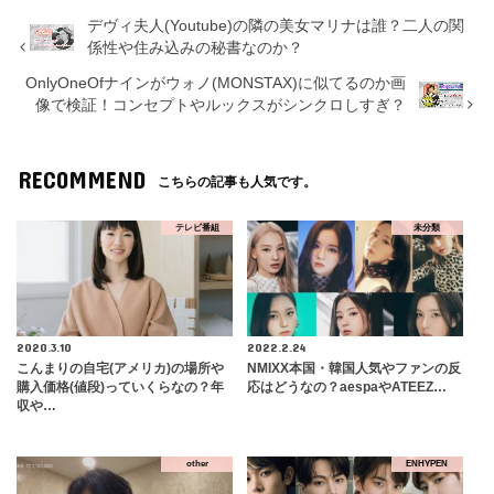
デヴィ夫人(Youtube)の隣の美女マリナは誰？二人の関
係性や住み込みの秘書なのか？
OnlyOneOfナインがウォノ(MONSTAX)に似てるのか画
像で検証！コンセプトやルックスがシンクロしすぎ？
RECOMMEND
こちらの記事も人気です。
テレビ番組
未分類
2020.3.10
2022.2.24
こんまりの自宅(アメリカ)の場所や
NMIXX本国・韓国人気やファンの反
購入価格(値段)っていくらなの？年
応はどうなの？aespaやATEEZ…
収や…
other
ENHYPEN