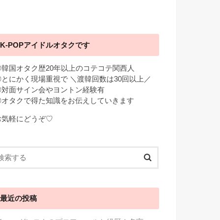
K-POPアイドルオタクです
◎韓国オタク歴20年以上のコテコテ関西人
◎とにかく現場重視で ＼渡韓回数は30回以上／
◎対面サイン会やヨントン経験有
◎オタクで得た知識をお伝えしていきます
お気軽にどうぞ♡
最近の投稿