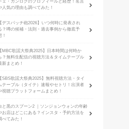
チェ・ガンロクのプロフィールと経歴！名言
や人気の理由も調べてみた！
【デスパッチ砲2026】いつ何時に発表され
る？噂の候補・法則・過去事例から徹底予
想！
【MBC歌謡大祭典2025】日本時間は何時か
ら？無料生配信の視聴方法＆タイムテーブル
最新まとめ！
【SBS歌謡大祭典2025】無料視聴方法・タイ
ムテーブル（タイテ）速報やセトリ！出演者
や視聴プラットフォームまとめ！
白と黒のスプーン2 ｜ソンジョンウォンの年齢
やお店はどこにある？インスタ・予約方法を
調べてみた！