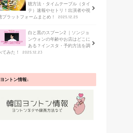
聴方法・タイムテーブル（タイ
テ）速報やセトリ！出演者や視
聴プラットフォームまとめ！
2025.12.25
白と黒のスプーン2 ｜ソンジョ
ンウォンの年齢やお店はどこに
ある？インスタ・予約方法を調
べてみた！
2025.12.23
ヨントン情報↓