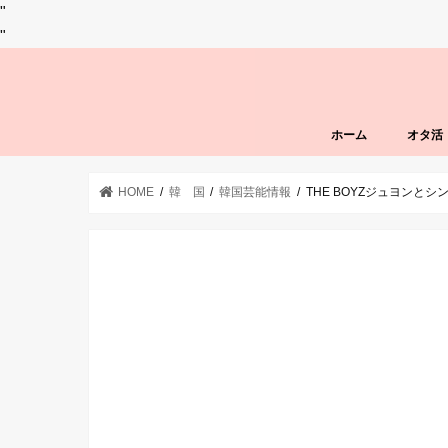
"
"
ホーム
オタ活
HOME
韓 国
韓国芸能情報
THE BOYZジュヨンと