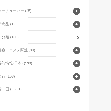
ユーチューバー
(45)
新商品
(1)
未分類
(160)
美容・コスメ関連
(90)
芸能情報-日本-
(598)
銀行
(163)
韓 国
(3,251)