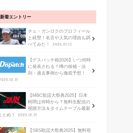
新着エントリー
チェ・ガンロクのプロフィール
と経歴！名言や人気の理由も調
べてみた！
2026.01.13
【デスパッチ砲2026】いつ何時
に発表される？噂の候補・法
則・過去事例から徹底予想！
2025.12.31
【MBC歌謡大祭典2025】日本
時間は何時から？無料生配信の
視聴方法＆タイムテーブル最新
まとめ！
2025.12.31
【SBS歌謡大祭典2025】無料視