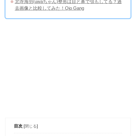
北寺海羽(uwaちゃん)整形は目と鼻で顎もしてる？過
去画像と比較してみた！Ojo Gang
目次
[
閉じる
]