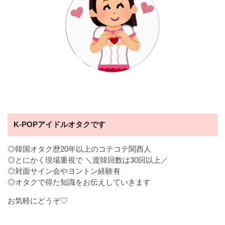
K-POPアイドルオタクです
◎韓国オタク歴20年以上のコテコテ関西人
◎とにかく現場重視で ＼渡韓回数は30回以上／
◎対面サイン会やヨントン経験有
◎オタクで得た知識をお伝えしていきます
お気軽にどうぞ♡