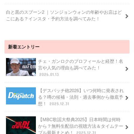
白と黒のスプーン2 ｜ソンジョンウォンの年齢やお店はど
こにある？インスタ・予約方法を調べてみた！
新着エントリー
チェ・ガンロクのプロフィールと経歴！名
言や人気の理由も調べてみた！
2026.01.13
【デスパッチ砲2026】いつ何時に発表され
る？噂の候補・法則・過去事例から徹底予
想！
2025.12.31
【MBC歌謡大祭典2025】日本時間は何時
から？無料生配信の視聴方法＆タイムテー
ブル最新まとめ！
2025.12.31