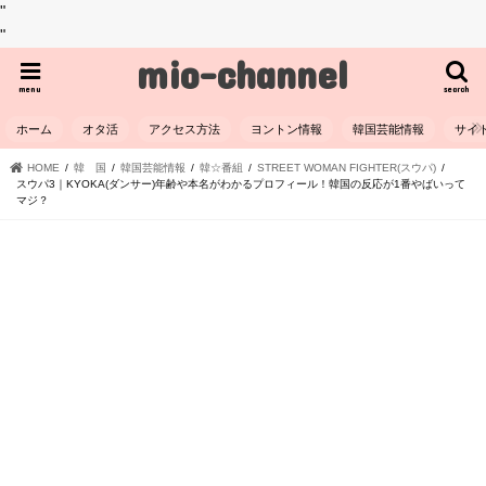
"
"
mio-channel
menu
search
ホーム
オタ活
アクセス方法
ヨントン情報
韓国芸能情報
サイ
HOME
韓 国
韓国芸能情報
韓☆番組
STREET WOMAN FIGHTER(スウパ)
スウパ3｜KYOKA(ダンサー)年齢や本名がわかるプロフィール！韓国の反応が1番やばいって
マジ？