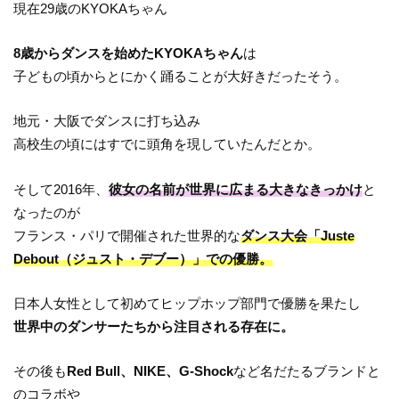
現在29歳のKYOKAちゃん
8歳からダンスを始めたKYOKAちゃん
は
子どもの頃からとにかく踊ることが大好きだったそう。
地元・大阪でダンスに打ち込み
高校生の頃にはすでに頭角を現していたんだとか。
そして2016年、
彼女の名前が世界に広まる大きなきっかけ
と
なったのが
フランス・パリで開催された世界的な
ダンス大会「Juste
Debout（ジュスト・デブー）」での優勝。
日本人女性として初めてヒップホップ部門で優勝を果たし
世界中のダンサーたちから注目される存在に。
その後も
Red Bull、NIKE、G-Shock
など名だたるブランドと
のコラボや