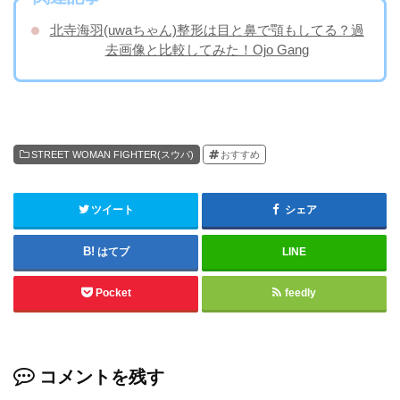
北寺海羽(uwaちゃん)整形は目と鼻で顎もしてる？過
去画像と比較してみた！Ojo Gang
STREET WOMAN FIGHTER(スウパ)
おすすめ
ツイート
シェア
はてブ
LINE
Pocket
feedly
コメントを残す