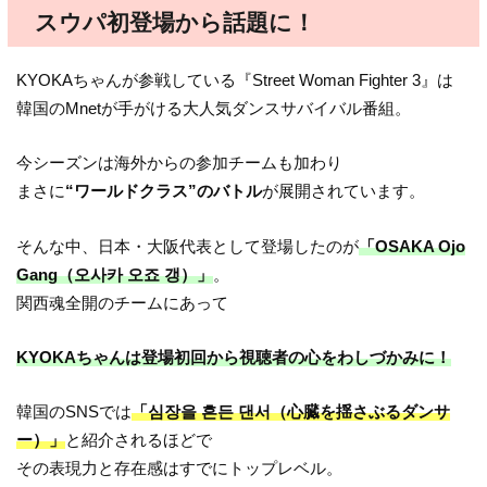
スウパ初登場から話題に！
KYOKAちゃんが参戦している『Street Woman Fighter 3』は
韓国のMnetが手がける大人気ダンスサバイバル番組。
今シーズンは海外からの参加チームも加わり
まさに
“ワールドクラス”のバトル
が展開されています。
そんな中、日本・大阪代表として登場したのが
「OSAKA Ojo
Gang（오사카 오죠 갱）」
。
関西魂全開のチームにあって
KYOKAちゃんは登場初回から視聴者の心をわしづかみに！
韓国のSNSでは
「심장을 흔든 댄서（心臓を揺さぶるダンサ
ー）」
と紹介されるほどで
その表現力と存在感はすでにトップレベル。