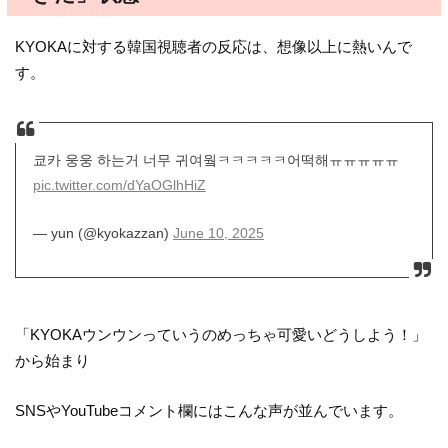
KYOKAに対する韓国視聴者の反応は、想像以上に熱いんで
す。
쿄카 웅웅 하는거 너무 귀여웤ㅋㅋㅋㅋㅋ어떡해ㅠㅠㅠㅠㅠ
pic.twitter.com/dYaOGlhHiZ
— yun (@kyokazzan)
June 10, 2025
「KYOKAウンウンっていうのめっちゃ可愛いどうしよう！」
から始まり
SNSやYouTubeコメント欄にはこんな声が並んでいます。