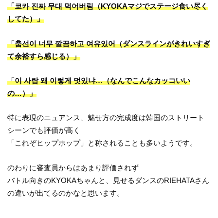
「쿄카 진짜 무대 먹어버림（KYOKAマジでステージ食い尽く
してた）」
「춤선이 너무 깔끔하고 여유있어（ダンスラインがきれいすぎ
て余裕すら感じる）」
「이 사람 왜 이렇게 멋있냐…（なんでこんなカッコいい
の…）」
特に表現のニュアンス、魅せ方の完成度は韓国のストリート
シーンでも評価が高く
「これぞヒップホップ」と称されることも多いようです。
のわりに審査員からはあまり評価されず
バトル向きのKYOKAちゃんと、見せるダンスのRIEHATAさん
の違いが出てるのかなと思います。