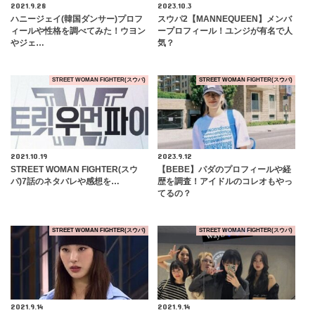
2021.9.28
2023.10.3
ハニージェイ(韓国ダンサー)プロフ
スウパ2【MANNEQUEEN】メンバ
ィールや性格を調べてみた！ウヨン
ープロフィール！ユンジが有名で人
やジェ…
気？
STREET WOMAN FIGHTER(スウパ)
STREET WOMAN FIGHTER(スウパ)
2021.10.19
2023.9.12
STREET WOMAN FIGHTER(スウ
【BEBE】パダのプロフィールや経
パ)7話のネタバレや感想を…
歴を調査！アイドルのコレオもやっ
てるの？
STREET WOMAN FIGHTER(スウパ)
STREET WOMAN FIGHTER(スウパ)
2021.9.14
2021.9.14