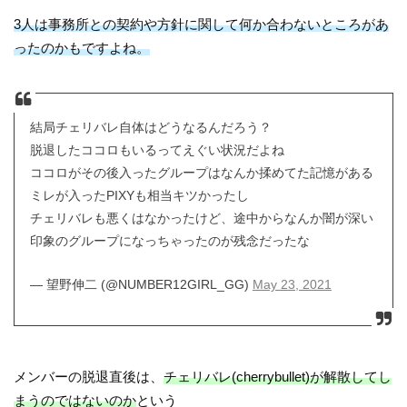
3人は事務所との契約や方針に関して何か合わないところがあ
ったのかもですよね。
結局チェリバレ自体はどうなるんだろう？
脱退したココロもいるってえぐい状況だよね
ココロがその後入ったグループはなんか揉めてた記憶がある
ミレが入ったPIXYも相当キツかったし
チェリバレも悪くはなかったけど、途中からなんか闇が深い
印象のグループになっちゃったのが残念だったな
— 望野伸二 (@NUMBER12GIRL_GG)
May 23, 2021
メンバーの脱退直後は、
チェリバレ(cherrybullet)が解散してし
まうのではないのか
という