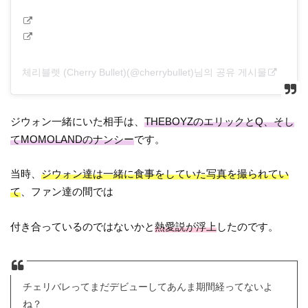
체리블렛 (Cherry Bullet)(@cherrybullet)님의 공유 게시물
ジウォン一緒にいた相手は、
THEBOYZのエリックとQ、そし
てMOMOLANDのナンシー
です。
当時、
ジウォン達は一緒に食事をしていた写真を撮られてい
て
、ファン達の間では
付き合っているのではないかと
熱愛説が浮上
したのです。
チェリバレってまだデビューしてあんま期間経ってないよ
ね？