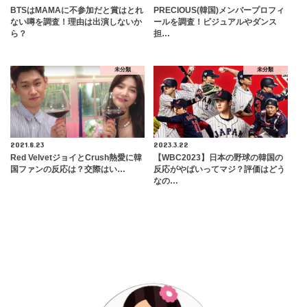
BTSはMAMAに不参加だと賞はとれ
PRECIOUS(韓国)メンバープロフィ
ない噂を調査！理由は出演しないか
ールを調査！ビジュアルやダンス
ら？
担…
未分類
未分類
2021.8.23
2023.3.22
Red VelvetジョイとCrush熱愛に韓
【WBC2023】日本の野球の韓国の
国ファンの反応は？交際はい…
反応がやばいってマジ？評価はどう
なの…