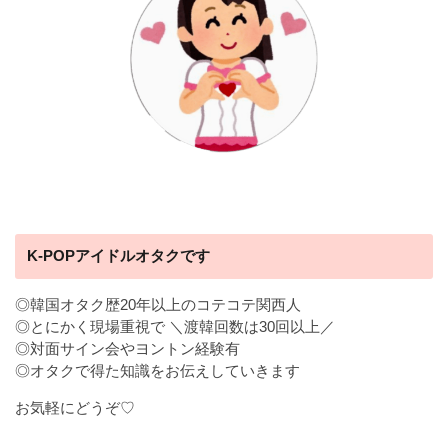
K-POPアイドルオタクです
◎韓国オタク歴20年以上のコテコテ関西人
◎とにかく現場重視で ＼渡韓回数は30回以上／
◎対面サイン会やヨントン経験有
◎オタクで得た知識をお伝えしていきます
お気軽にどうぞ♡