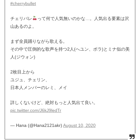
#cherrybullet
チェリバレ
って何で人気無いのかな…。人気出る要素は沢
山あるのよ。
まず全員踊りながら歌える。
その中で圧倒的な歌声を持つ2人(へユン、ボラ)とミナ似の美
人(ジウォン)
2枚目上から
ユジュ、チェリン、
日本人メンバーのレミ、メイ
詳しくないけど、絶対もっと人気出て良い。
pic.twitter.com/J6kJ9ledTr
— Hana (@Hana2121akr)
August 10, 2020