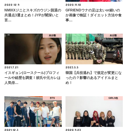
2022.12.9
2020.11.10
NMIXXジニとスキズのウジン脱退の
GFRIENDウナの足は太いor細いの
共通点3選まとめ！JYPが闇深いと
か画像で検証！ダイエット方法や食
言…
事…
未分類
未分類
2021.7.21
2023.5.5
イスギョン(ロースクール)プロフィ
韓国【兵役逃れ】で規定が変更にな
ールや経歴を調査！彼氏や元カレは
ったの？影響のあるアイドルまと
人気俳…
め！
BTS
GIRLS他
2021.12.3
2020.9.23