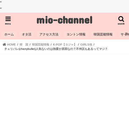
"
"
mio-channel
menu
search
ホーム
オタ活
アクセス方法
ヨントン情報
韓国芸能情報
サイ
HOME
韓 国
韓国芸能情報
K-POP【ヨジャ】
GIRLS他
チェリバレ(cherrybullet)人気ないのは熱愛が原因なの？不仲説もあるってマジ？