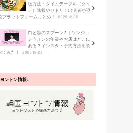
聴方法・タイムテーブル（タイ
テ）速報やセトリ！出演者や視
聴プラットフォームまとめ！
2025.12.25
白と黒のスプーン2 ｜ソンジョ
ンウォンの年齢やお店はどこに
ある？インスタ・予約方法を調
べてみた！
2025.12.23
ヨントン情報↓