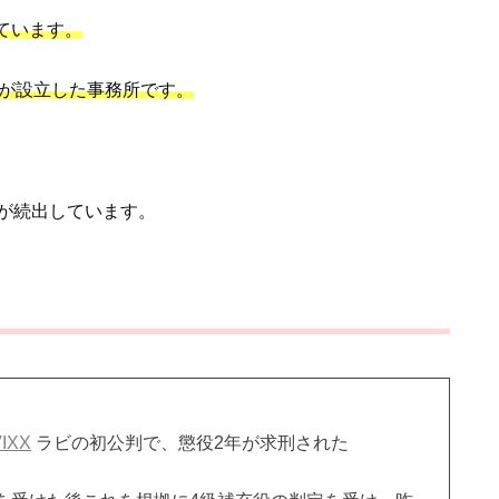
ています。
X）が設立した事務所です。
が続出しています。
VIXX
ラビの初公判で、懲役2年が求刑された