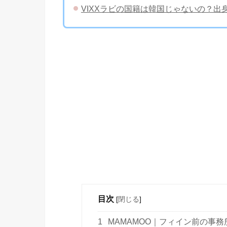
VIXXラビの国籍は韓国じゃないの？出
目次
[
閉じる
]
1
MAMAMOO｜フィイン前の事