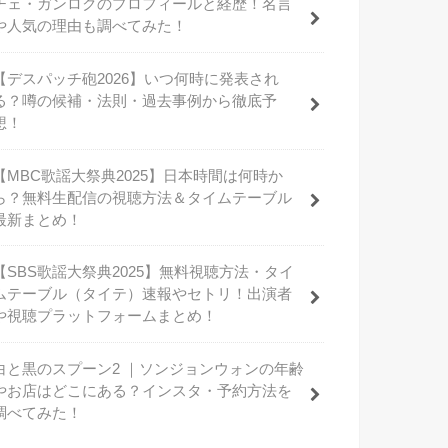
チェ・ガンロクのプロフィールと経歴！名言
や人気の理由も調べてみた！
【デスパッチ砲2026】いつ何時に発表され
る？噂の候補・法則・過去事例から徹底予
想！
【MBC歌謡大祭典2025】日本時間は何時か
ら？無料生配信の視聴方法＆タイムテーブル
最新まとめ！
【SBS歌謡大祭典2025】無料視聴方法・タイ
ムテーブル（タイテ）速報やセトリ！出演者
や視聴プラットフォームまとめ！
白と黒のスプーン2 ｜ソンジョンウォンの年齢
やお店はどこにある？インスタ・予約方法を
調べてみた！