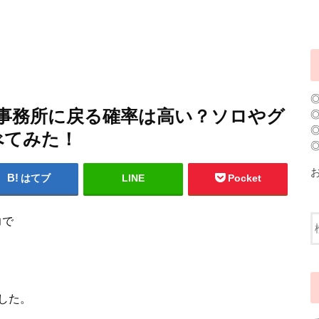
の事務所に戻る確率は高い？ソロやグ
べてみた！
はてブ
LINE
Pocket
力で
した。