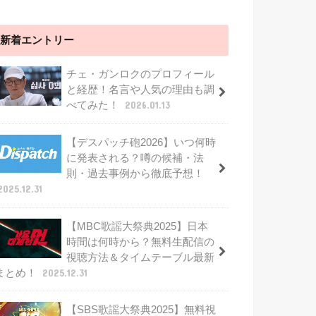
新着エントリー
チェ・ガンロクのプロフィール
と経歴！名言や人気の理由も調
べてみた！
2026.01.13
【デスパッチ砲2026】いつ何時
に発表される？噂の候補・法
則・過去事例から徹底予想！
2025.12.31
【MBC歌謡大祭典2025】日本
時間は何時から？無料生配信の
視聴方法＆タイムテーブル最新
まとめ！
2025.12.31
【SBS歌謡大祭典2025】無料視