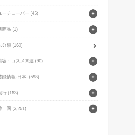
ユーチューバー
(45)
新商品
(1)
未分類
(160)
美容・コスメ関連
(90)
芸能情報-日本-
(598)
銀行
(163)
韓 国
(3,251)