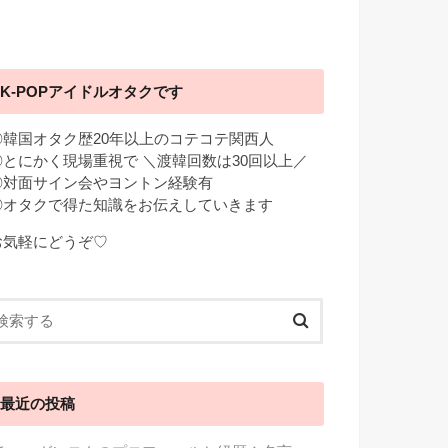
K-POPアイドルオタクです
◎韓国オタク歴20年以上のコテコテ関西人
◎とにかく現場重視で ＼渡韓回数は30回以上／
◎対面サイン会やヨントン経験有
◎オタクで得た知識をお伝えしていきます
お気軽にどうぞ♡
最近の投稿