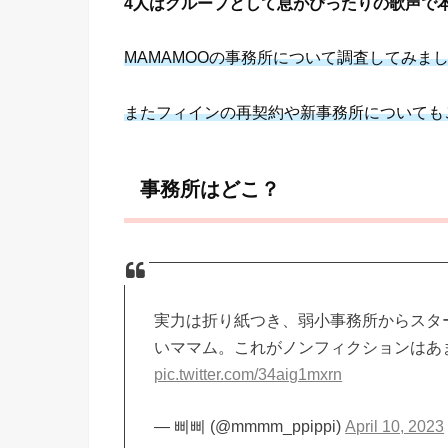
4人はグループとして息がぴったりの歌声で
MAMAMOOの事務所について調査してみま
またフィインの再契約や新事務所についても
事務所はどこ？
実力は折り紙つき、弱小事務所からスタ
いママム。これがノンフィクションはあ
pic.twitter.com/34aig1mxrn
— 삐삐 (@mmmm_ppippi)
April 10, 2023