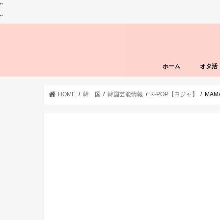
"
"
ホーム
オタ活
HOME
韓 国
韓国芸能情報
K-POP【ヨジャ】
MA