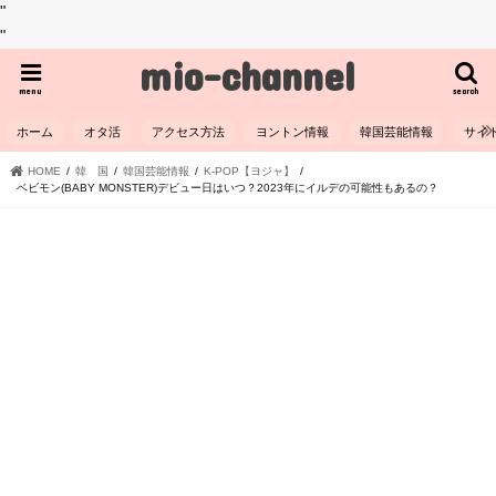
"
"
mio-channel
menu
search
ホーム
オタ活
アクセス方法
ヨントン情報
韓国芸能情報
サイ
HOME
韓 国
韓国芸能情報
K-POP【ヨジャ】
ベビモン(BABY MONSTER)デビュー日はいつ？2023年にイルデの可能性もあるの？