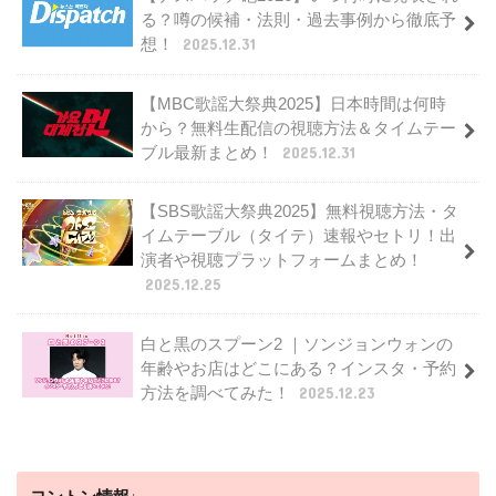
る？噂の候補・法則・過去事例から徹底予
想！
2025.12.31
【MBC歌謡大祭典2025】日本時間は何時
から？無料生配信の視聴方法＆タイムテー
ブル最新まとめ！
2025.12.31
【SBS歌謡大祭典2025】無料視聴方法・タ
イムテーブル（タイテ）速報やセトリ！出
演者や視聴プラットフォームまとめ！
2025.12.25
白と黒のスプーン2 ｜ソンジョンウォンの
年齢やお店はどこにある？インスタ・予約
方法を調べてみた！
2025.12.23