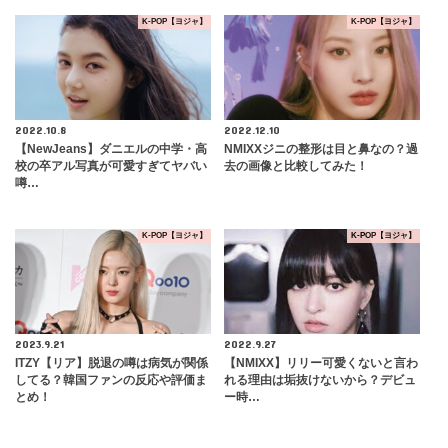
K-POP【ヨジャ】
K-POP【ヨジャ】
2022.10.8
2022.12.10
【NewJeans】ダニエルの中学・高
NMIXXジニの整形は目と鼻なの？過
校の卒アル写真が可愛すぎてヤバい
去の画像と比較してみた！
噂…
K-POP【ヨジャ】
K-POP【ヨジャ】
2023.9.21
2022.9.27
ITZY【リア】脱退の噂は病気が関係
【NMIXX】リリー可愛くないと言わ
してる？韓国ファンの反応や評価ま
れる理由は垢抜けないから？デビュ
とめ！
ー時…