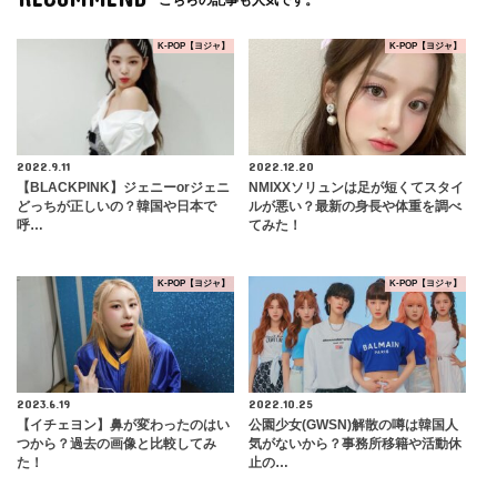
K-POP【ヨジャ】
K-POP【ヨジャ】
2022.9.11
2022.12.20
【BLACKPINK】ジェニーorジェニ
NMIXXソリュンは足が短くてスタイ
どっちが正しいの？韓国や日本で
ルが悪い？最新の身長や体重を調べ
呼…
てみた！
K-POP【ヨジャ】
K-POP【ヨジャ】
2023.6.19
2022.10.25
【イチェヨン】鼻が変わったのはい
公園少女(GWSN)解散の噂は韓国人
つから？過去の画像と比較してみ
気がないから？事務所移籍や活動休
た！
止の…