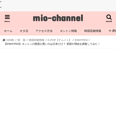
"
"
mio-channel
menu
search
ホーム
オタ活
アクセス方法
ヨントン情報
韓国芸能情報
サイ
HOME
韓 国
韓国芸能情報
K-POP【ナムジャ】
ENHYPEN
【ENHYPEN】ヨントンの態度が悪いのは日本だけ？ 原因や理由を調査してみた！