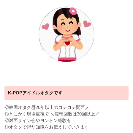
K-POPアイドルオタクです
◎韓国オタク歴20年以上のコテコテ関西人
◎とにかく現場重視で ＼渡韓回数は30回以上／
◎対面サイン会やヨントン経験有
◎オタクで得た知識をお伝えしていきます