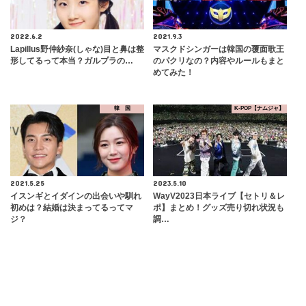
2022.6.2
2021.9.3
Lapillus野仲紗奈(しゃな)目と鼻は整
マスクドシンガーは韓国の覆面歌王
形してるって本当？ガルプラの…
のパクリなの？内容やルールもまと
めてみた！
韓 国
K-POP【ナムジャ】
2021.5.25
2023.5.10
イスンギとイダインの出会いや馴れ
WayV2023日本ライブ【セトリ＆レ
初めは？結婚は決まってるってマ
ポ】まとめ！グッズ売り切れ状況も
ジ？
調…