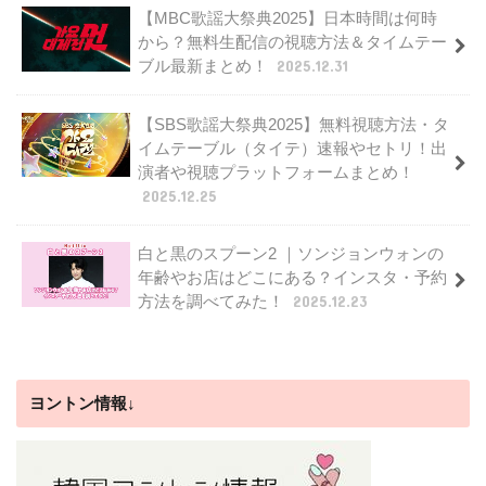
【MBC歌謡大祭典2025】日本時間は何時
から？無料生配信の視聴方法＆タイムテー
ブル最新まとめ！
2025.12.31
【SBS歌謡大祭典2025】無料視聴方法・タ
イムテーブル（タイテ）速報やセトリ！出
演者や視聴プラットフォームまとめ！
2025.12.25
白と黒のスプーン2 ｜ソンジョンウォンの
年齢やお店はどこにある？インスタ・予約
方法を調べてみた！
2025.12.23
ヨントン情報↓