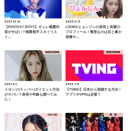
2023.12.18
2020.2.13
【FANTASY BOYS】ギュレ暴露内
LOONAヒョンジンの身長と体重の
容がやばい？熱愛相手スタイリス
プロフィール！整形なのは目と鼻か
ト…
画像や…
韓国芸能情報
韓国芸能情報
2021.8.5
2022.9.8
イヨンジ(ラッパー)ダイエット方法
【TVING】日本から視聴する方法！
がヤバい？身長や年齢も調べてみ
アプリやVPNは必要？
た！
GIRLS他
韓 国