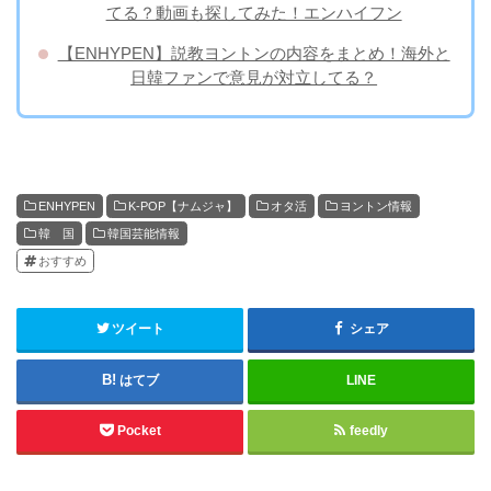
てる？動画も探してみた！エンハイフン
【ENHYPEN】説教ヨントンの内容をまとめ！海外と
日韓ファンで意見が対立してる？
ENHYPEN
K-POP【ナムジャ】
オタ活
ヨントン情報
韓 国
韓国芸能情報
おすすめ
ツイート
シェア
はてブ
LINE
Pocket
feedly