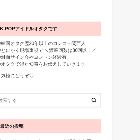
K-POPアイドルオタクです
◎韓国オタク歴20年以上のコテコテ関西人
◎とにかく現場重視で ＼渡韓回数は30回以上／
◎対面サイン会やヨントン経験有
◎オタクで得た知識をお伝えしていきます
お気軽にどうぞ♡
最近の投稿