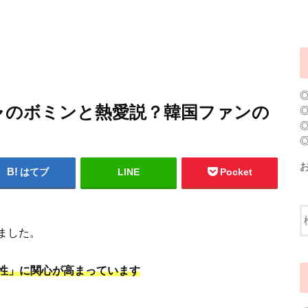
ャのボミンと熱愛説？韓国ファンの
はてブ
LINE
Pocket
しました。
性」に関心が高まっています
。