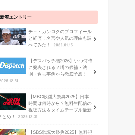
新着エントリー
チェ・ガンロクのプロフィール
と経歴！名言や人気の理由も調
べてみた！
2026.01.13
【デスパッチ砲2026】いつ何時
に発表される？噂の候補・法
則・過去事例から徹底予想！
2025.12.31
【MBC歌謡大祭典2025】日本
時間は何時から？無料生配信の
視聴方法＆タイムテーブル最新
まとめ！
2025.12.31
【SBS歌謡大祭典2025】無料視