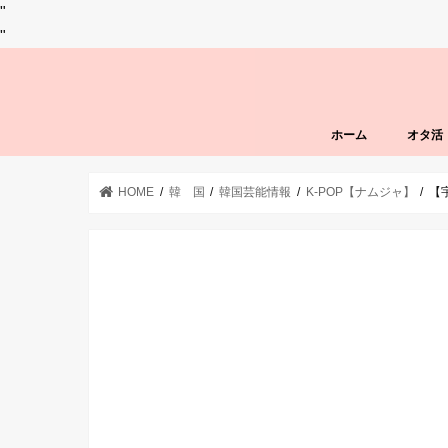
"
"
ホーム
オタ活
HOME
韓 国
韓国芸能情報
K-POP【ナムジャ】
【