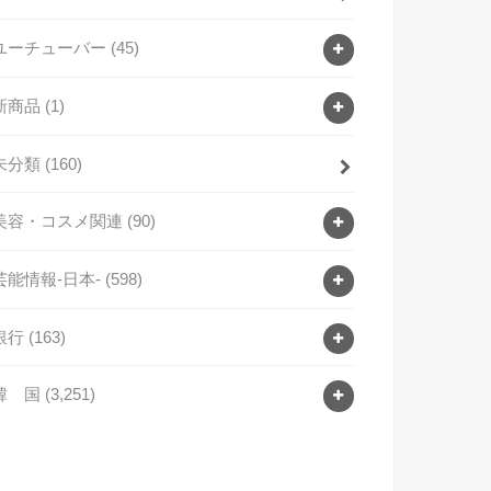
ユーチューバー
(45)
新商品
(1)
未分類
(160)
美容・コスメ関連
(90)
芸能情報-日本-
(598)
銀行
(163)
韓 国
(3,251)