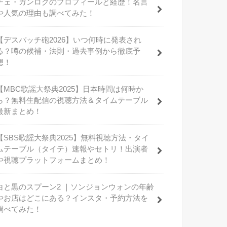
チェ・ガンロクのプロフィールと経歴！名言
や人気の理由も調べてみた！
【デスパッチ砲2026】いつ何時に発表され
る？噂の候補・法則・過去事例から徹底予
想！
【MBC歌謡大祭典2025】日本時間は何時か
ら？無料生配信の視聴方法＆タイムテーブル
最新まとめ！
【SBS歌謡大祭典2025】無料視聴方法・タイ
ムテーブル（タイテ）速報やセトリ！出演者
や視聴プラットフォームまとめ！
白と黒のスプーン2 ｜ソンジョンウォンの年齢
やお店はどこにある？インスタ・予約方法を
調べてみた！