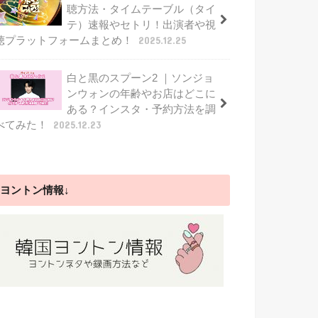
聴方法・タイムテーブル（タイ
テ）速報やセトリ！出演者や視
聴プラットフォームまとめ！
2025.12.25
白と黒のスプーン2 ｜ソンジョ
ンウォンの年齢やお店はどこに
ある？インスタ・予約方法を調
べてみた！
2025.12.23
ヨントン情報↓