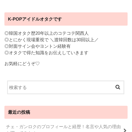
K-POPアイドルオタクです
◎韓国オタク歴20年以上のコテコテ関西人
◎とにかく現場重視で ＼渡韓回数は30回以上／
◎対面サイン会やヨントン経験有
◎オタクで得た知識をお伝えしていきます
お気軽にどうぞ♡
最近の投稿
チェ・ガンロクのプロフィールと経歴！名言や人気の理由