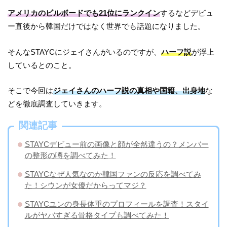
アメリカのビルボードでも21位にランクイン
するなどデビュ
ー直後から韓国だけではなく世界でも話題になりました。
そんなSTAYCにジェイさんがいるのですが、
ハーフ説
が浮上
しているとのこと。
そこで今回は
ジェイさんのハーフ説の真相や国籍、出身地
な
どを徹底調査していきます。
関連記事
STAYCデビュー前の画像と顔が全然違うの？メンバー
の整形の噂を調べてみた！
STAYCなぜ人気なのか韓国ファンの反応を調べてみ
た！シウンが女優だからってマジ？
STAYCユンの身長体重のプロフィールを調査！スタイ
ルがヤバすぎる骨格タイプも調べてみた！