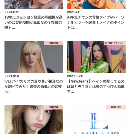
2021.8.19
2021.3.1
TWICEジョンヨン脱退の可能性が高
APRILナウンの骨格タイプやパーソ
いのは契約期間が原因なの？復帰の
ナルカラーを調査！メイクのポイン
噂も…
トは…
GIRLS他
K-POP【ヨジャ】
2021.12.8
2022.7.28
IVE(アイヴ)リズの目や鼻が整形なの
【NewJeans】ヘイン整形してるの
か調べてみた！過去の画像との比較
は目と鼻？昔と現在のすっぴん画像
も！
で…
GIRLS他
GIRLS他