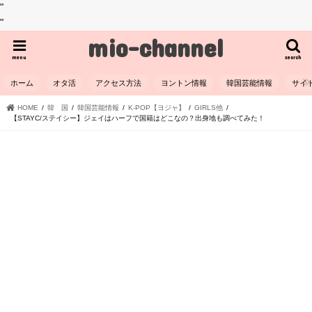
"
"
mio-channel
menu
search
ホーム
オタ活
アクセス方法
ヨントン情報
韓国芸能情報
サイ
HOME
韓 国
韓国芸能情報
K-POP【ヨジャ】
GIRLS他
【STAYC/ステイシー】ジェイはハーフで国籍はどこなの？出身地も調べてみた！