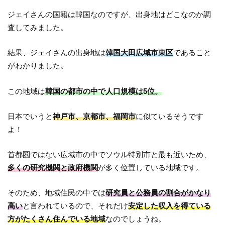
ジェイさんの国籍は韓国なのですが、出身地はどこなのか調
査してみました。
結果、ジェイさんの出身地は
韓国大田広域市東区
であること
がわかりました。
この地域は
韓国の都市の中で人口規模は5位。
日本でいうと
神戸市、京都市、福岡市
に似ているそうです
よ！
首都圏ではない広域市の中でソウル特別市と最も近いため、
多くの研究機関と政府機関
が多く位置している地域です。
そのため、地域住民の中では
研究員と公務員の割合がかなり
高い
と言われているので、それだけ
安定した収入を得ている
方がたくさん住んでいる地域
なのでしょうね。