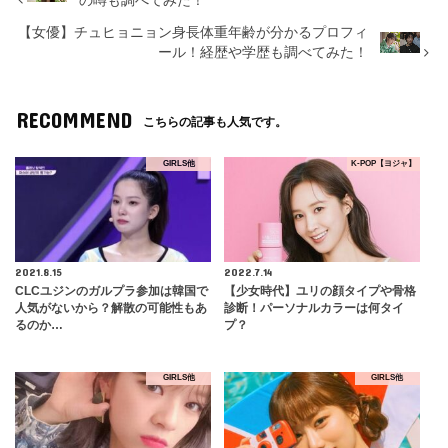
の噂も調べてみた！
【女優】チュヒョニョン身長体重年齢が分かるプロフィ
ール！経歴や学歴も調べてみた！
RECOMMEND
こちらの記事も人気です。
GIRLS他
K-POP【ヨジャ】
2021.8.15
2022.7.14
CLCユジンのガルプラ参加は韓国で
【少女時代】ユリの顔タイプや骨格
人気がないから？解散の可能性もあ
診断！パーソナルカラーは何タイ
るのか…
プ？
GIRLS他
GIRLS他