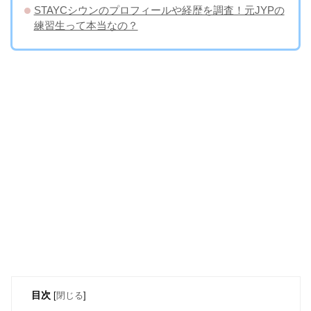
STAYCシウンのプロフィールや経歴を調査！元JYPの
練習生って本当なの？
目次
[
閉じる
]