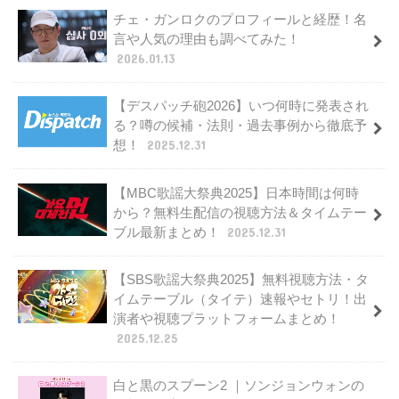
チェ・ガンロクのプロフィールと経歴！名
言や人気の理由も調べてみた！
2026.01.13
【デスパッチ砲2026】いつ何時に発表され
る？噂の候補・法則・過去事例から徹底予
想！
2025.12.31
【MBC歌謡大祭典2025】日本時間は何時
から？無料生配信の視聴方法＆タイムテー
ブル最新まとめ！
2025.12.31
【SBS歌謡大祭典2025】無料視聴方法・タ
イムテーブル（タイテ）速報やセトリ！出
演者や視聴プラットフォームまとめ！
2025.12.25
白と黒のスプーン2 ｜ソンジョンウォンの