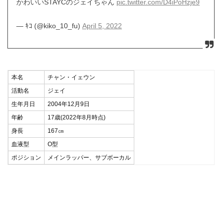
かわいいSTAYCのジェイちゃん
pic.twitter.com/D4iPoHzje9
— ｷｺ (@kiko_10_fu)
April 5, 2022
本名
チャン・イェウン
活動名
ジェイ
生年月日
2004年12月9日
年齢
17歳(2022年8月時点)
身長
167㎝
血液型
O型
ポジション
メインラッパー、サブボーカル