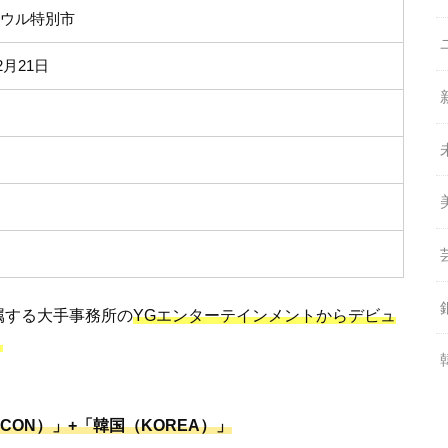
ソウル特別市
2月21日
ー
が所属する大手事務所の
YGエンターテインメントからデビュ
！
ON）」+「韓国（KOREA）」