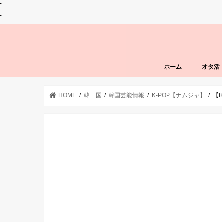
"
"
ホーム
オタ活
HOME
韓 国
韓国芸能情報
K-POP【ナムジャ】
【