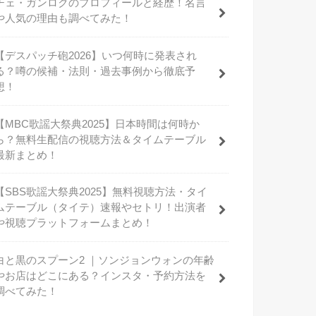
チェ・ガンロクのプロフィールと経歴！名言
や人気の理由も調べてみた！
【デスパッチ砲2026】いつ何時に発表され
る？噂の候補・法則・過去事例から徹底予
想！
【MBC歌謡大祭典2025】日本時間は何時か
ら？無料生配信の視聴方法＆タイムテーブル
最新まとめ！
【SBS歌謡大祭典2025】無料視聴方法・タイ
ムテーブル（タイテ）速報やセトリ！出演者
や視聴プラットフォームまとめ！
白と黒のスプーン2 ｜ソンジョンウォンの年齢
やお店はどこにある？インスタ・予約方法を
調べてみた！