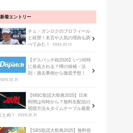
新着エントリー
チェ・ガンロクのプロフィール
と経歴！名言や人気の理由も調
べてみた！
2026.01.13
【デスパッチ砲2026】いつ何時
に発表される？噂の候補・法
則・過去事例から徹底予想！
2025.12.31
【MBC歌謡大祭典2025】日本
時間は何時から？無料生配信の
視聴方法＆タイムテーブル最新
まとめ！
2025.12.31
【SBS歌謡大祭典2025】無料視