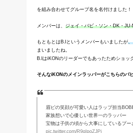
を組み合わせてグループ名を名付けました！
メンバーは、
ジェイ・バビ・ソン・DK・JU-
もともとはB.Iというメンバーもいましたが
、
まいましたね。
B.IはiKONのリーダーでもあったためショ
そんなiKONのメインラッパーがこちらのバ
眉ピの笑顔が可愛い人はラップ担当BOB
家族想いで心優しい世界一のラッパー
宝物は子供の頃から大事にしているプー
pic.twitter.com/R9glpoZJPj