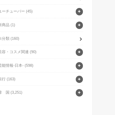
ユーチューバー
(45)
新商品
(1)
未分類
(160)
美容・コスメ関連
(90)
芸能情報-日本-
(598)
銀行
(163)
韓 国
(3,251)