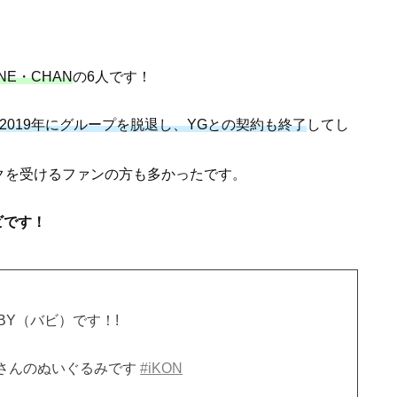
NE・CHAN
の6人です！
2019年にグループを脱退し、YGとの契約も終了
してし
ックを受けるファンの方も多かったです。
ビです！
BY（バビ）です！!
さんのぬいぐるみです
#iKON