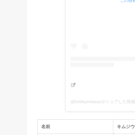
この投稿
@bobbyindaeyoがシェアした投
名前
キムジ