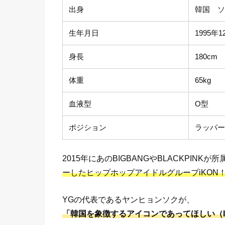
出身
韓国 
生年月日
1995年1
身長
180cm
体重
65kg
血液型
O型
ポジション
ラッパ
2015年にあのBIGBANGやBLACKPINK
ーしたヒップホップアイドルグループiKON
YGの代表であるヤンヒョンソクが、
「韓国を象徴するアイコンであってほしい（IC