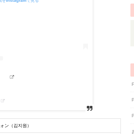
をInstagramで見る
稿
ウォン（김지원）