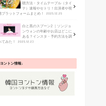
聴方法・タイムテーブル（タイ
テ）速報やセトリ！出演者や視
聴プラットフォームまとめ！
2025.12.25
白と黒のスプーン2 ｜ソンジョ
ンウォンの年齢やお店はどこに
ある？インスタ・予約方法を調
べてみた！
2025.12.23
ヨントン情報↓