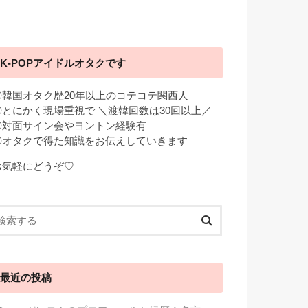
K-POPアイドルオタクです
◎韓国オタク歴20年以上のコテコテ関西人
◎とにかく現場重視で ＼渡韓回数は30回以上／
◎対面サイン会やヨントン経験有
◎オタクで得た知識をお伝えしていきます
お気軽にどうぞ♡
最近の投稿