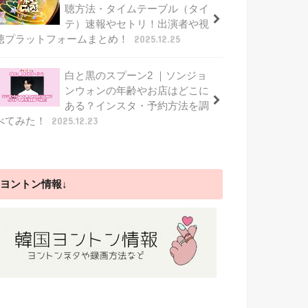
聴方法・タイムテーブル（タイ
テ）速報やセトリ！出演者や視
聴プラットフォームまとめ！
2025.12.25
白と黒のスプーン2 ｜ソンジョ
ンウォンの年齢やお店はどこに
ある？インスタ・予約方法を調
べてみた！
2025.12.23
ヨントン情報↓