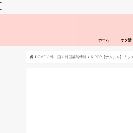
"
"
ホーム
オタ活
HOME
韓 国
韓国芸能情報
K-POP【ナムジャ】
ジ