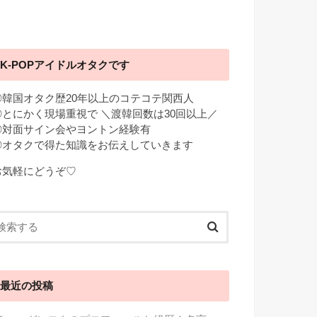
K-POPアイドルオタクです
◎韓国オタク歴20年以上のコテコテ関西人
◎とにかく現場重視で ＼渡韓回数は30回以上／
◎対面サイン会やヨントン経験有
◎オタクで得た知識をお伝えしていきます
お気軽にどうぞ♡
最近の投稿