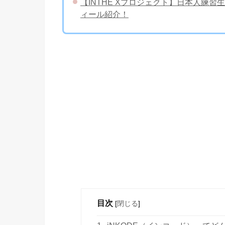
【INTHE Xプロジェクト】日本人練
ィール紹介！
目次
[
閉じる
]