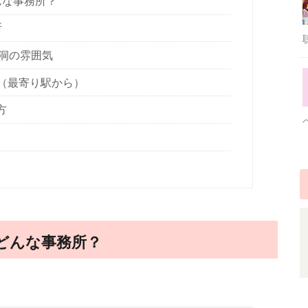
んな事務所？
所
洞の雰囲気
方（最寄り駅から）
方
てどんな事務所？