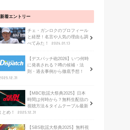
新着エントリー
チェ・ガンロクのプロフィール
と経歴！名言や人気の理由も調
べてみた！
2026.01.13
【デスパッチ砲2026】いつ何時
に発表される？噂の候補・法
則・過去事例から徹底予想！
2025.12.31
【MBC歌謡大祭典2025】日本
時間は何時から？無料生配信の
視聴方法＆タイムテーブル最新
まとめ！
2025.12.31
【SBS歌謡大祭典2025】無料視