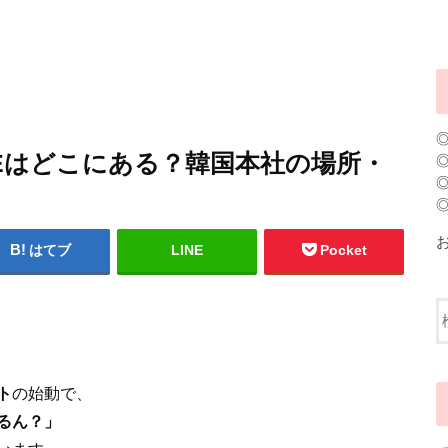
DEはどこにある？韓国本社の場所・
はてブ
LINE
Pocket
ト
の始動で、
るん？」