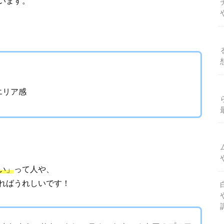
います。
とエリア感
い」
って人や、
ればうれしいです！