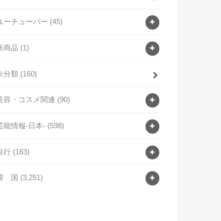
ユーチューバー
(45)
新商品
(1)
未分類
(160)
美容・コスメ関連
(90)
芸能情報-日本-
(598)
銀行
(163)
韓 国
(3,251)