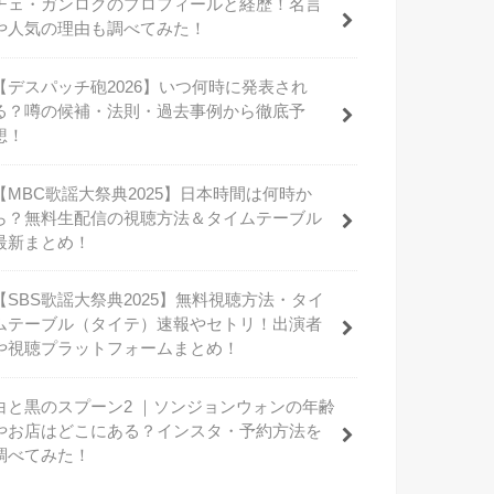
チェ・ガンロクのプロフィールと経歴！名言
や人気の理由も調べてみた！
【デスパッチ砲2026】いつ何時に発表され
る？噂の候補・法則・過去事例から徹底予
想！
【MBC歌謡大祭典2025】日本時間は何時か
ら？無料生配信の視聴方法＆タイムテーブル
最新まとめ！
【SBS歌謡大祭典2025】無料視聴方法・タイ
ムテーブル（タイテ）速報やセトリ！出演者
や視聴プラットフォームまとめ！
白と黒のスプーン2 ｜ソンジョンウォンの年齢
やお店はどこにある？インスタ・予約方法を
調べてみた！