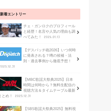
新着エントリー
チェ・ガンロクのプロフィール
と経歴！名言や人気の理由も調
べてみた！
2026.01.13
【デスパッチ砲2026】いつ何時
に発表される？噂の候補・法
則・過去事例から徹底予想！
2025.12.31
【MBC歌謡大祭典2025】日本
時間は何時から？無料生配信の
視聴方法＆タイムテーブル最新
まとめ！
2025.12.31
【SBS歌謡大祭典2025】無料視