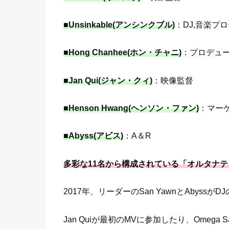
■Unsinkable(アンシンクブル)
：DJ,音楽プ
■Hong Chanhee(ホン・チャニ)
：プロデュ
■Jan Qui(ジャン・クィ)
：映像監督
■Henson Hwang(ヘンソン・ファン)
：マー
■Abyss(アビス)
：A＆R
多彩な11名から構成されている「オルタナテ
2017年、リーダーのSan YawnとAbys
Jan Quiが最初のMVに参加したり、Omega