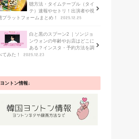
聴方法・タイムテーブル（タイ
テ）速報やセトリ！出演者や視
聴プラットフォームまとめ！
2025.12.25
白と黒のスプーン2 ｜ソンジョ
ンウォンの年齢やお店はどこに
ある？インスタ・予約方法を調
べてみた！
2025.12.23
ヨントン情報↓