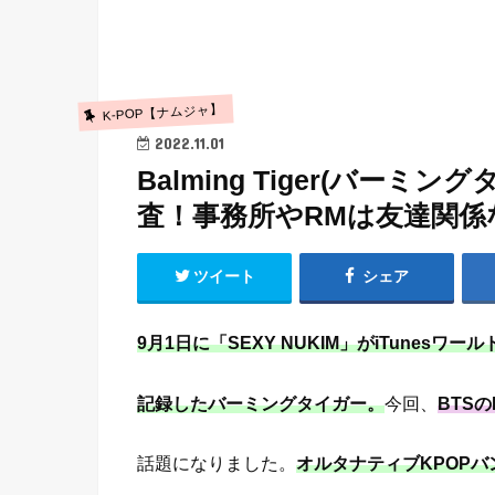
K-POP【ナムジャ】
2022.11.01
Balming Tiger(バー
査！事務所やRMは友達関係
ツイート
シェア
9月1日に
「SEXY NUKIM」
がiTunesワ
記録したバーミングタイガー。
今回、
BTS
話題になりました。
オルタナティブKPOPバ