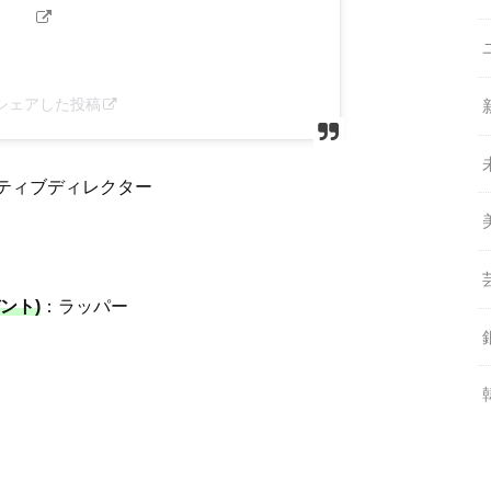
ger)がシェアした投稿
ティブディレクター
デント)
：ラッパー