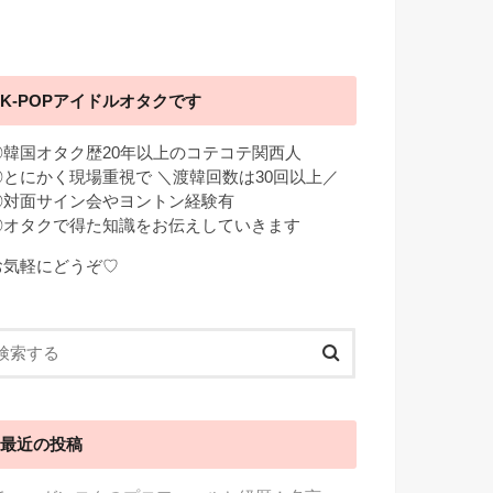
K-POPアイドルオタクです
◎韓国オタク歴20年以上のコテコテ関西人
◎とにかく現場重視で ＼渡韓回数は30回以上／
◎対面サイン会やヨントン経験有
◎オタクで得た知識をお伝えしていきます
お気軽にどうぞ♡
最近の投稿