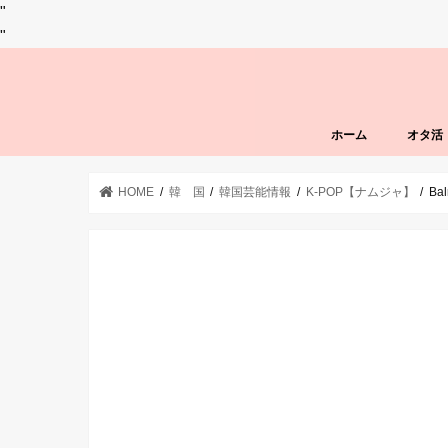
"
"
ホーム
オタ活
HOME
韓 国
韓国芸能情報
K-POP【ナムジャ】
B