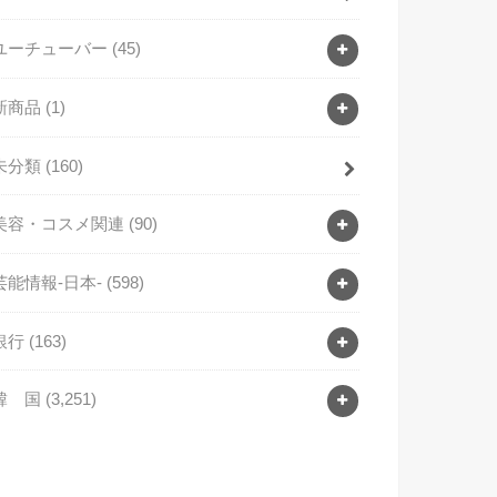
ユーチューバー
(45)
新商品
(1)
未分類
(160)
美容・コスメ関連
(90)
芸能情報-日本-
(598)
銀行
(163)
韓 国
(3,251)