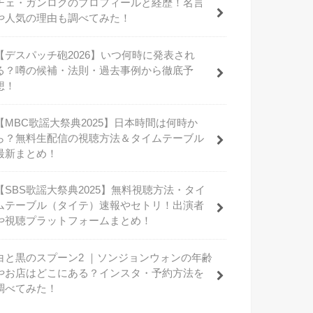
チェ・ガンロクのプロフィールと経歴！名言
や人気の理由も調べてみた！
【デスパッチ砲2026】いつ何時に発表され
る？噂の候補・法則・過去事例から徹底予
想！
【MBC歌謡大祭典2025】日本時間は何時か
ら？無料生配信の視聴方法＆タイムテーブル
最新まとめ！
【SBS歌謡大祭典2025】無料視聴方法・タイ
ムテーブル（タイテ）速報やセトリ！出演者
や視聴プラットフォームまとめ！
白と黒のスプーン2 ｜ソンジョンウォンの年齢
やお店はどこにある？インスタ・予約方法を
調べてみた！