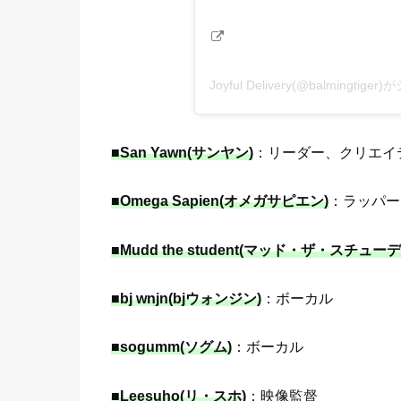
Joyful Delivery(@balmingti
■San Yawn(サンヤン)
：リーダー、クリエイ
■Omega Sapien(オメガサピエン)
：ラッパー
■Mudd the student(マッド・ザ・スチュー
■bj wnjn(bjウォンジン)
：ボーカル
■sogumm(ソグム)
：ボーカル
■Leesuho(リ・スホ)
：映像監督