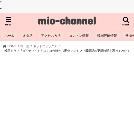
"
"
mio-channel
menu
search
ホーム
オタ活
アクセス方法
ヨントン情報
韓国芸能情報
サイ
HOME
韓 国
ネットフリックス
韓国ドラマ『ダイナマイトキス』は何時から配信？ネトフリ最新話の更新時間を調べてみた！