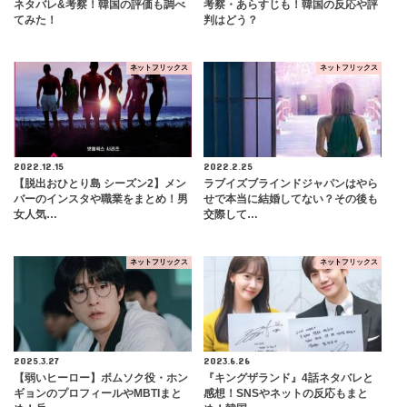
ネタバレ&考察！韓国の評価も調べ
考察・あらすじも！韓国の反応や評
てみた！
判はどう？
ネットフリックス
ネットフリックス
2022.12.15
2022.2.25
【脱出おひとり島 シーズン2】メン
ラブイズブラインドジャパンはやら
バーのインスタや職業をまとめ！男
せで本当に結婚してない？その後も
女人気…
交際して…
ネットフリックス
ネットフリックス
2025.3.27
2023.6.26
【弱いヒーロー】ボムソク役・ホン
『キングザランド』4話ネタバレと
ギョンのプロフィールやMBTIまと
感想！SNSやネットの反応もまと