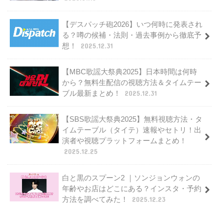
【デスパッチ砲2026】いつ何時に発表され
る？噂の候補・法則・過去事例から徹底予
想！
2025.12.31
【MBC歌謡大祭典2025】日本時間は何時
から？無料生配信の視聴方法＆タイムテー
ブル最新まとめ！
2025.12.31
【SBS歌謡大祭典2025】無料視聴方法・タ
イムテーブル（タイテ）速報やセトリ！出
演者や視聴プラットフォームまとめ！
2025.12.25
白と黒のスプーン2 ｜ソンジョンウォンの
年齢やお店はどこにある？インスタ・予約
方法を調べてみた！
2025.12.23