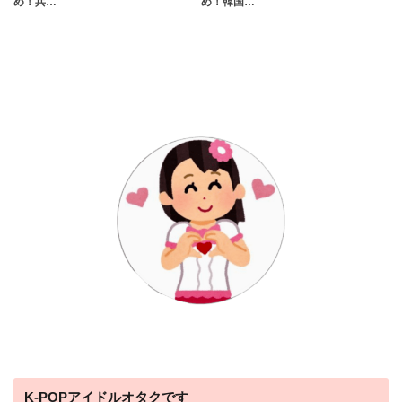
め！兵…
め！韓国…
K-POPアイドルオタクです