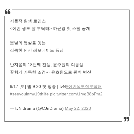
저돌적 환생 로맨스
<이번 생도 잘 부탁해> 하윤경 첫 스틸 공개
봄날의 햇살을 잇는
상큼한 인간 레모네이드 등장
반지음의 18번째 전생, 윤주원의 여동생
꽃향기 가득한 조경사 윤초원으로 완벽 변신
6/17 [토] 밤 9:20 첫 방송 | tvN
#이번생도잘부탁해
#seeyouinmy19thlife
pic.twitter.com/1rygB8pPm2
— tvN drama (@CJnDrama)
May 22, 2023