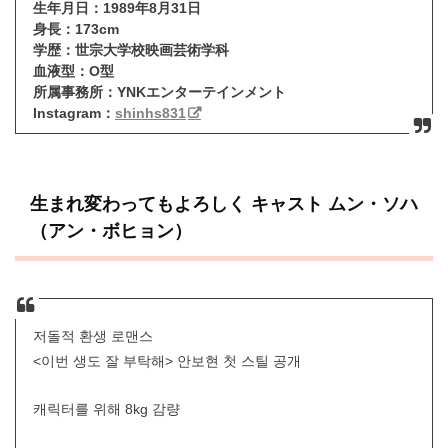
生年月日：
1989年8月31日
身長：173cm
学歴：
世宗大学校映画芸術学科
血液型：
O型
所属事務所：
YNK
エンターテインメント
Instagram：
shinhs831
生まれ変わってもよろしく キャスト
ムン・ソハ
（アン・ボヒョン）
저돌적 환생 로맨스
<이번 생도 잘 부탁해> 안보현 첫 스틸 공개
캐릭터를 위해 8kg 감량