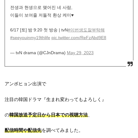
전생과 현생으로 맺어진 네 사람,
이들이 보여줄 저돌적 환상 케미♥
6/17 [토] 밤 9:20 첫 방송 | tvN
#이번생도잘부탁해
#seeyouinmy19thlife
pic.twitter.com/ReFzAbd9E8
— tvN drama (@CJnDrama)
May 29, 2023
アンボヒョン出演で
注目の韓国ドラマ『生まれ変わってもよろしく』
の
韓国放送予定日から日本での視聴方法
、
配信時間や配信先
を調べてみました。