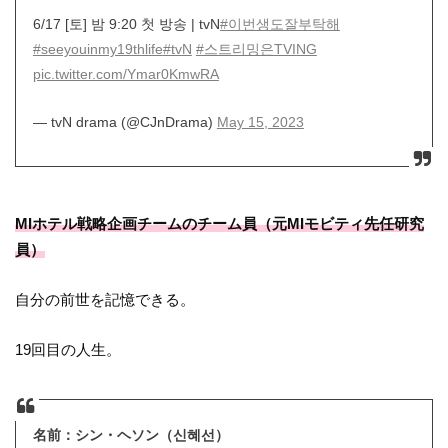
6/17 [토] 밤 9:20 첫 방송 | tvN
#이번생도잘부탁해
#seeyouinmy19thlife
#tvN
#스트리밍은TVING
pic.twitter.com/Ymar0KmwRA
— tvN drama (@CJnDrama)
May 15, 2023
MIホテル戦略企画チームのチーム員（元MIモビティ先任研究
員）
自分の前世を記憶できる。
19
回目の人生。
名前：シン・ヘソン（
신혜선）