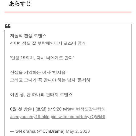
あらすじ
저돌적 환생 로맨스
<이번 생도 잘 부탁해> 티저 포스터 공개
‘인생 19회차, 다시 너에게로 간다’
전생을 기억하는 여자 ‘반지음’
그리고 그녀가 꼭 만나야 하는 남자 ‘문서하’
이번 생, 단 하나의 판타지 로맨스
6월 첫 방송 | [토일] 밤 9:20 tvN
#이번생도잘부탁해
#seeyouinmy19thlife
pic.twitter.com/Ro5y7QWkRI
— tvN drama (@CJnDrama)
May 2, 2023