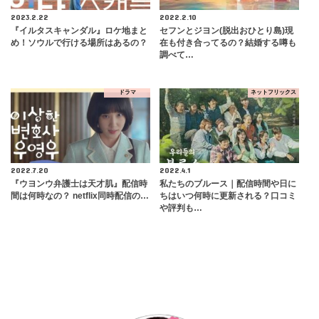
2023.2.22
2022.2.10
『イルタスキャンダル』ロケ地まと
セフンとジヨン(脱出おひとり島)現
め！ソウルで行ける場所はあるの？
在も付き合ってるの？結婚する噂も
調べて…
ドラマ
ネットフリックス
2022.7.20
2022.4.1
『ウヨンウ弁護士は天才肌』配信時
私たちのブルース｜配信時間や日に
間は何時なの？ netflix同時配信の…
ちはいつ何時に更新される？口コミ
や評判も…