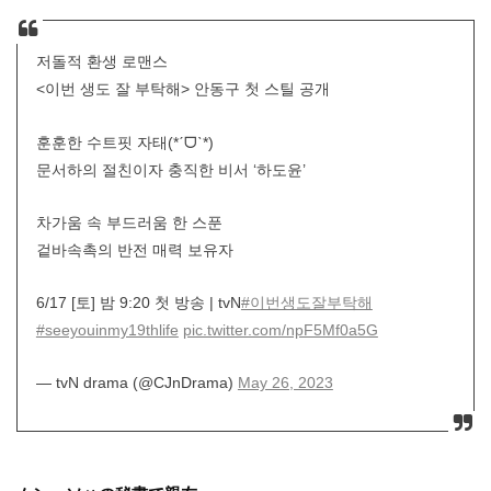
저돌적 환생 로맨스
<이번 생도 잘 부탁해> 안동구 첫 스틸 공개
훈훈한 수트핏 자태(*ˊᗜˋ*)
문서하의 절친이자 충직한 비서 ‘하도윤’
차가움 속 부드러움 한 스푼
겉바속촉의 반전 매력 보유자
6/17 [토] 밤 9:20 첫 방송 | tvN
#이번생도잘부탁해
#seeyouinmy19thlife
pic.twitter.com/npF5Mf0a5G
— tvN drama (@CJnDrama)
May 26, 2023