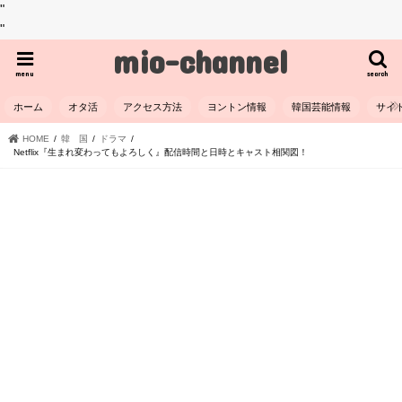
"
"
mio-channel
menu
search
ホーム
オタ活
アクセス方法
ヨントン情報
韓国芸能情報
サイ
HOME
韓 国
ドラマ
Netflix『生まれ変わってもよろしく』配信時間と日時とキャスト相関図！