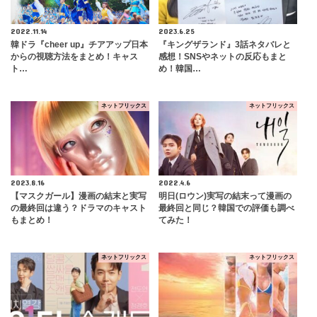
2022.11.14
2023.6.25
韓ドラ『cheer up』チアアップ日本
『キングザランド』3話ネタバレと
からの視聴方法をまとめ！キャス
感想！SNSやネットの反応もまと
ト…
め！韓国…
ネットフリックス
ネットフリックス
2023.8.16
2022.4.6
【マスクガール】漫画の結末と実写
明日(ロウン)実写の結末って漫画の
の最終回は違う？ドラマのキャスト
最終回と同じ？韓国での評価も調べ
もまとめ！
てみた！
ネットフリックス
ネットフリックス