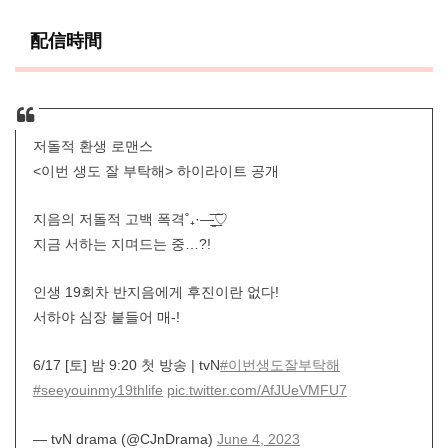
配信時間
저돌적 환생 로맨스
<이번 생도 잘 부탁해> 하이라이트 공개
지음의 저돌적 고백 폭격˚₊·—̳͟͞͞♡
지금 서하는 지며드는 중…?!
인생 19회차 반지음에게 후진이란 없다!
서하야 심장 붙들어 매-!
6/17 [토] 밤 9:20 첫 방송 | tvN
#이번생도잘부탁해
#seeyouinmy19thlife
pic.twitter.com/AfJUeVMFU7
— tvN drama (@CJnDrama)
June 4, 2023