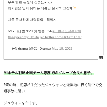
우수에 찬 눈빛에 심쿵(,,ᴗ ᴗ,,)
첫사랑을 잊지 못하는 애틋남 문서하 그잡채
지금 문서하에 저당잡힘…책임져..
6/17 [토] 밤 9:20 첫 방송 | tvN
#이번생도잘부탁해
#seeyouinmy19thlife
pic.twitter.com/6lk4Ym1n7P
— tvN drama (@CJnDrama)
May 19, 2023
MIホテル戦略企画チーム専務でMIグループ会長の息子。
9歳の時、初恋相手だったジュウォンと遊園地に行く途中で交
通事故に遭い、
ジュウォンを亡くす。