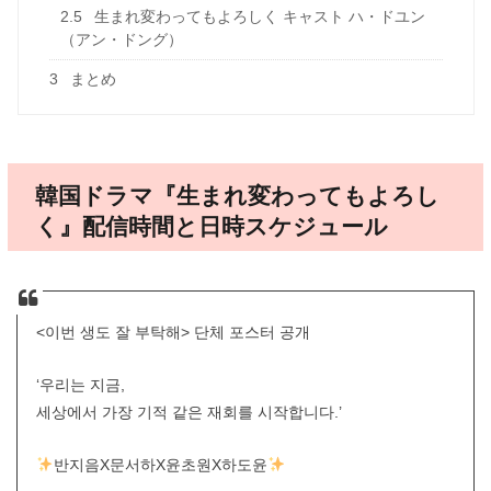
2.5
生まれ変わってもよろしく キャスト ハ・ドユン
（アン・ドング）
3
まとめ
韓国ドラマ『生まれ変わってもよろし
く』配信時間と日時スケジュール
<이번 생도 잘 부탁해> 단체 포스터 공개
‘우리는 지금,
세상에서 가장 기적 같은 재회를 시작합니다.’
반지음X문서하X윤초원X하도윤