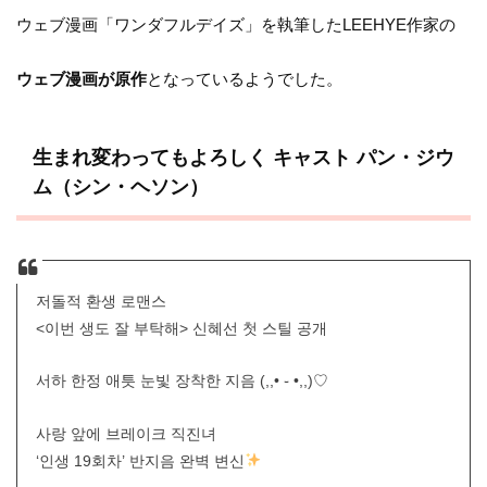
ウェブ漫画「ワンダフルデイズ」を執筆したLEEHYE作家の
ウェブ漫画が原作
となっているようでした。
生まれ変わってもよろしく キャスト
パン・ジウ
ム（シン・ヘソン）
저돌적 환생 로맨스
<이번 생도 잘 부탁해> 신혜선 첫 스틸 공개
서하 한정 애틋 눈빛 장착한 지음 (,,• ֊ •,,)♡
사랑 앞에 브레이크 직진녀
‘인생 19회차’ 반지음 완벽 변신