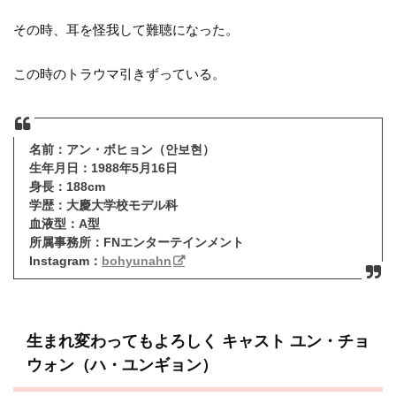
その時、耳を怪我して難聴になった。
この時のトラウマ引きずっている。
名前：アン・ボヒョン（안보현）
生年月日：1988年5月16日
身長：188cm
学歴：大慶大学校モデル科
血液型：A型
所属事務所：FNエンターテインメント
Instagram：
bohyunahn
生まれ変わってもよろしく キャスト
ユン・チョ
ウォン（ハ・ユンギョン）