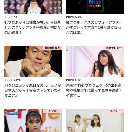
2020.7.1
2020.6.25
虹プロあかりは性格が悪いから脱落
虹プロルックスのビフォーアフター
したの？サナアンチや態度が問題な
がすごいって本当？1番可愛くなっ
のか調査！
たのは誰…
芸能情報-日本-
芸能情報-日本-
2020.4.29
2020.4.12
パクジニョンが親日なのは元カノが
尾崎すず(虹プロジェクト)の出身高
日本人だから？安室ファンでJPOP
校や札幌大学に通ってる噂を調査！
マニア…
卒業す…
虹プロ
虹プロ