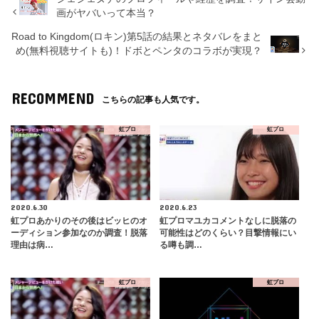
画がヤバいって本当？
Road to Kingdom(ロキン)第5話の結果とネタバレをまと
め(無料視聴サイトも)！ドボとペンタのコラボが実現？
RECOMMEND
こちらの記事も人気です。
虹プロ
虹プロ
2020.6.30
2020.6.23
虹プロあかりのその後はビッヒのオ
虹プロマユカコメントなしに脱落の
ーディション参加なのか調査！脱落
可能性はどのくらい？目撃情報にい
理由は病…
る噂も調…
虹プロ
虹プロ