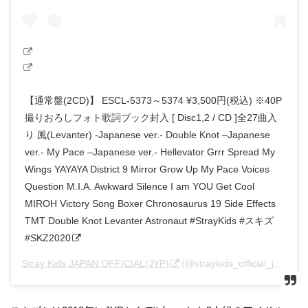
【通常盤(2CD)】 ESCL-5373～5374 ¥3,500円(税込) ※40P
撮りおろしフォト歌詞ブック封入 [ Disc1,2 / CD ]全27曲入
り 風(Levanter) -Japanese ver.- Double Knot –Japanese
ver.- My Pace –Japanese ver.- Hellevator Grrr Spread My
Wings YAYAYA District 9 Mirror Grow Up My Pace Voices
Question M.I.A. Awkward Silence I am YOU Get Cool
MIROH Victory Song Boxer Chronosaurus 19 Side Effects
TMT Double Knot Levanter Astronaut #StrayKids #スキズ
#SKZ2020
Stray Kids JAPAN OFFICIAL(JYP)
(@straykids_official_jp)がシェアした投稿 –