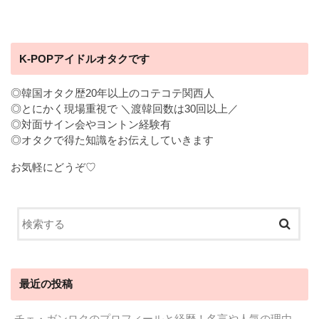
K-POPアイドルオタクです
◎韓国オタク歴20年以上のコテコテ関西人
◎とにかく現場重視で ＼渡韓回数は30回以上／
◎対面サイン会やヨントン経験有
◎オタクで得た知識をお伝えしていきます
お気軽にどうぞ♡
最近の投稿
チェ・ガンロクのプロフィールと経歴！名言や人気の理由