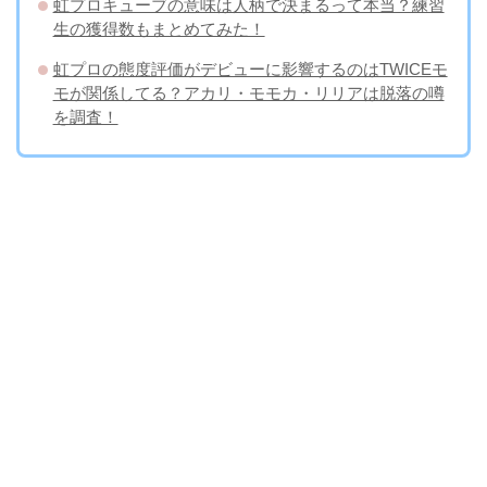
虹プロキューブの意味は人柄で決まるって本当？練習
生の獲得数もまとめてみた！
虹プロの態度評価がデビューに影響するのはTWICEモ
モが関係してる？アカリ・モモカ・リリアは脱落の噂
を調査！