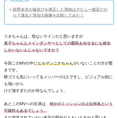
鈴野未光が歯並びを矯正した理由はデビュー確定だか
ら？過去と現在の画像を比較してみた！
リオちゃんは、危ないラインだと思いますが
真子ちゃんとメインダンサーとしての覇気を出せるにも彼女
しかいないんじゃないですか？
今回このMVの中に
ヒルマンニナちゃん
がいないことの方が驚
きです。
餅ゴリも気にいってるメンバーの1人ですし、ビジュアル的に
も強いから
けど強すぎたのか何なんでしょう。
あとこのMVへの出演は、
何かのミッションの上位何名という
可能性もあるでしょう。
まだ放送されていない未定の部分だともいえるかと思いま