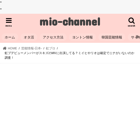
"
"
mio-channel
menu
search
ホーム
オタ活
アクセス方法
ヨントン情報
韓国芸能情報
サイ
HOME
芸能情報-日本-
虹プロ
虹プデビューメンバーがスキズのMVに出演してる？ミイヒやリオは確定でニナがいないのか
調査！