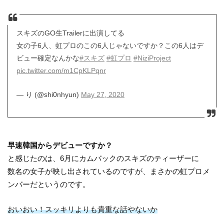
スキズのGO生Trailerに出演してる
女の子6人、虹プロのこの6人じゃないですか？この6人はデ
ビュー確定なんかな
#スキズ
#虹プロ
#NiziProject
pic.twitter.com/m1CpKLPqnr
— り (@shi0nhyun)
May 27, 2020
早速韓国からデビューですか？
と感じたのは、6月にカムバックのスキズのティーザーに
数名の女子が映し出されているのですが、まさかの虹プロメ
ンバーだというのです。
おいおい！スッキリよりも貴重な話やないか