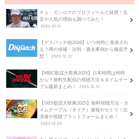
チェ・ガンロクのプロフィールと経歴！名
言や人気の理由も調べてみた！
2026.01.13
【デスパッチ砲2026】いつ何時に発表され
る？噂の候補・法則・過去事例から徹底予
想！
2025.12.31
【MBC歌謡大祭典2025】日本時間は何時
から？無料生配信の視聴方法＆タイムテー
ブル最新まとめ！
2025.12.31
【SBS歌謡大祭典2025】無料視聴方法・タ
イムテーブル（タイテ）速報やセトリ！出
演者や視聴プラットフォームまとめ！
2025.12.25