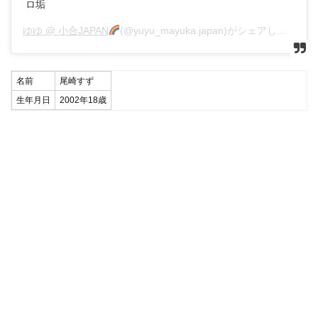
ロ垢
ゆゆ @ 小合JAPAN
(@yuyu_mayuka.japan)がシェアした投稿 –
名前
尾崎すず
生年月日
2002年18歳