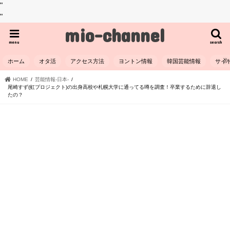
"
"
mio-channel
menu
search
ホーム
オタ活
アクセス方法
ヨントン情報
韓国芸能情報
サイ
HOME
芸能情報-日本-
尾崎すず(虹プロジェクト)の出身高校や札幌大学に通ってる噂を調査！卒業するために辞退し
たの？