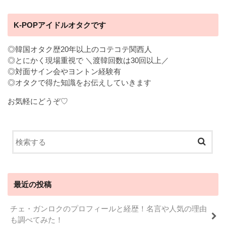
K-POPアイドルオタクです
◎韓国オタク歴20年以上のコテコテ関西人
◎とにかく現場重視で ＼渡韓回数は30回以上／
◎対面サイン会やヨントン経験有
◎オタクで得た知識をお伝えしていきます
お気軽にどうぞ♡
最近の投稿
チェ・ガンロクのプロフィールと経歴！名言や人気の理由
も調べてみた！