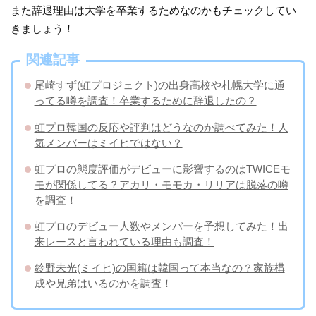
また辞退理由は大学を卒業するためなのかもチェックしてい
きましょう！
関連記事
尾崎すず(虹プロジェクト)の出身高校や札幌大学に通
ってる噂を調査！卒業するために辞退したの？
虹プロ韓国の反応や評判はどうなのか調べてみた！人
気メンバーはミイヒではない？
虹プロの態度評価がデビューに影響するのはTWICEモ
モが関係してる？アカリ・モモカ・リリアは脱落の噂
を調査！
虹プロのデビュー人数やメンバーを予想してみた！出
来レースと言われている理由も調査！
鈴野未光(ミイヒ)の国籍は韓国って本当なの？家族構
成や兄弟はいるのかを調査！