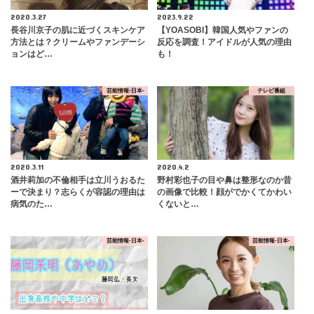
2020.3.27
2023.9.22
長谷川京子の肌に近づくスキンケア
【YOASOBI】韓国人気やファンの
方法とは？クリームやファンデーシ
反応を調査！アイドルが人気の理由
ョンはど…
も！
芸能情報-日本-
テレビ番組
2020.3.11
2020.4.2
酒井莉加の不倫相手は立川うおるた
野村彩也子の目や鼻は整形なのか昔
ーで決まり？志らくが容認の理由は
の画像で比較！顔がでかくてかわい
病気のた…
くないと…
芸能情報-日本-
芸能情報-日本-