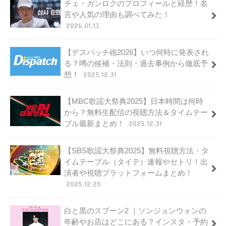
チェ・ガンロクのプロフィールと経歴！名
言や人気の理由も調べてみた！
2026.01.13
【デスパッチ砲2026】いつ何時に発表され
る？噂の候補・法則・過去事例から徹底予
想！
2025.12.31
【MBC歌謡大祭典2025】日本時間は何時
から？無料生配信の視聴方法＆タイムテー
ブル最新まとめ！
2025.12.31
【SBS歌謡大祭典2025】無料視聴方法・タ
イムテーブル（タイテ）速報やセトリ！出
演者や視聴プラットフォームまとめ！
2025.12.25
白と黒のスプーン2 ｜ソンジョンウォンの
年齢やお店はどこにある？インスタ・予約