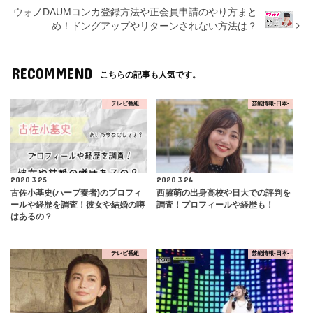
ウォノDAUMコンカ登録方法や正会員申請のやり方まと
め！ドングアップやリターンされない方法は？
RECOMMEND
こちらの記事も人気です。
テレビ番組
芸能情報-日本-
2020.3.25
2020.3.26
古佐小基史(ハープ奏者)のプロフィ
西脇萌の出身高校や日大での評判を
ールや経歴を調査！彼女や結婚の噂
調査！プロフィールや経歴も！
はあるの？
テレビ番組
芸能情報-日本-