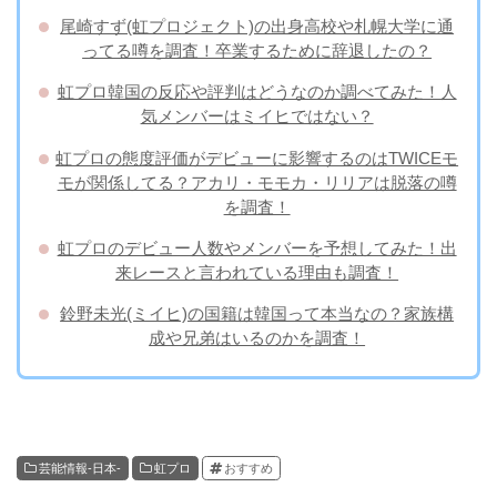
尾崎すず(虹プロジェクト)の出身高校や札幌大学に通
ってる噂を調査！卒業するために辞退したの？
虹プロ韓国の反応や評判はどうなのか調べてみた！人
気メンバーはミイヒではない？
虹プロの態度評価がデビューに影響するのはTWICEモ
モが関係してる？アカリ・モモカ・リリアは脱落の噂
を調査！
虹プロのデビュー人数やメンバーを予想してみた！出
来レースと言われている理由も調査！
鈴野未光(ミイヒ)の国籍は韓国って本当なの？家族構
成や兄弟はいるのかを調査！
芸能情報-日本-
虹プロ
おすすめ