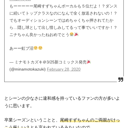
もーーーーー尾崎すずちゃんボーカルも５位だよ！？ダンス
に続いてトップクラスなのになんで全く放送されないの！？
でもオーディションシーンではめちゃくちゃ押されてたか
ら…隠し球として出し惜しみしてるって事でいいですか！？
ニナちゃん良かったねおめでとう
あーー虹プ沼
— ミナモトカズキ＠3/25新コミックス発売
(@minamotokazuki)
February 28, 2020
とシーンの少なさに違和感を持っているファンの方が多いよ
うに思います。
卒業シーズンということと、
尾崎すずちゃんのご両親がけっ
こう厳しい？
とも言われているみたいなので