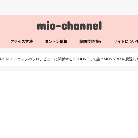
mio-channel
アクセス方法
ヨントン情報
韓国芸能情報
サイトについ
NSTA X
ウォノのソロデビューに関係するDJ.HONEって誰？MONSTAXを脱退