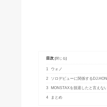
目次
[
閉じる
]
1
ウォノ
2
ソロデビューに関係するDJ.HO
3
MONSTAXを脱退したと言えな
4
まとめ