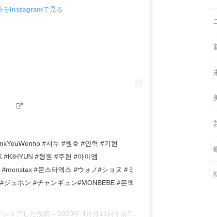
をInstagramで見る
hankYouWonho #셔누 #원호 #민혁 #기현
K #KIHYUN #형원 #주헌 #아이엠
IM #monstax #몬스타엑스 #ウォノ#ショヌ #ミ
#ジュホン #チャンギュン#MONBEBE #몬엑
28)がシェアした投稿 –
2020年 4月月11日午前7時30分PDT