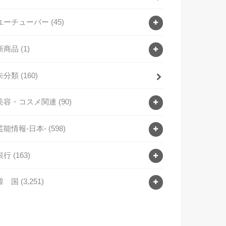
ユーチューバー
(45)
新商品
(1)
未分類
(160)
美容・コスメ関連
(90)
芸能情報-日本-
(598)
銀行
(163)
韓 国
(3,251)