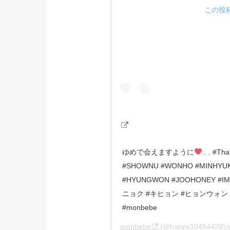
この投稿
ゆめで会えますように
. . #T
#SHOWNU #WONHO #MINHYU
#HYUNGWON #JOOHONEY #
ニョク #キヒョン #ヒョンウォン 
#monbebe
monbebe
(@happy104844