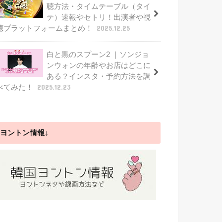
聴方法・タイムテーブル（タイ
テ）速報やセトリ！出演者や視
聴プラットフォームまとめ！
2025.12.25
白と黒のスプーン2 ｜ソンジョ
ンウォンの年齢やお店はどこに
ある？インスタ・予約方法を調
べてみた！
2025.12.23
ヨントン情報↓