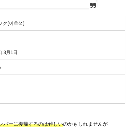
ソク(이호석)
3年3月1日
㎝
メンバーに復帰するのは難しい
のかもしれませんが