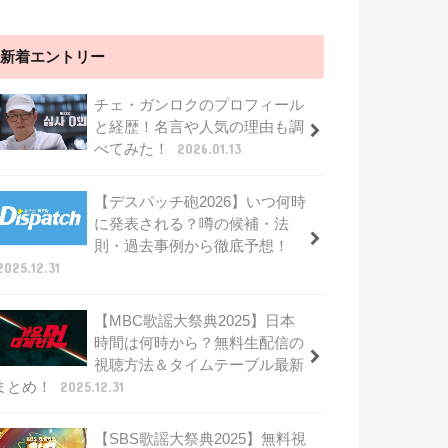
新着エントリー
チェ・ガンロクのプロフィール
と経歴！名言や人気の理由も調
べてみた！
2026.01.13
【デスパッチ砲2026】いつ何時
に発表される？噂の候補・法
則・過去事例から徹底予想！
2025.12.31
【MBC歌謡大祭典2025】日本
時間は何時から？無料生配信の
視聴方法＆タイムテーブル最新
まとめ！
2025.12.31
【SBS歌謡大祭典2025】無料視