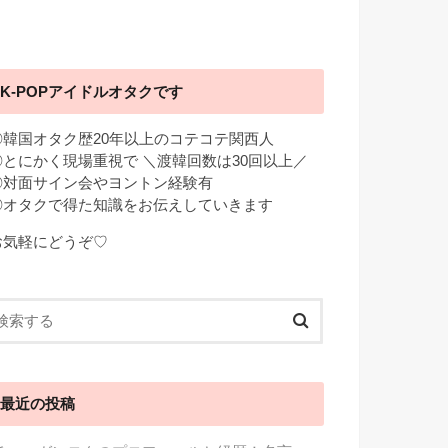
K-POPアイドルオタクです
◎韓国オタク歴20年以上のコテコテ関西人
◎とにかく現場重視で ＼渡韓回数は30回以上／
◎対面サイン会やヨントン経験有
◎オタクで得た知識をお伝えしていきます
お気軽にどうぞ♡
最近の投稿