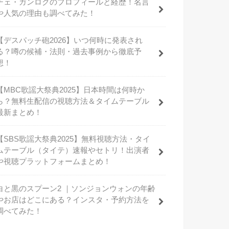
チェ・ガンロクのプロフィールと経歴！名言
や人気の理由も調べてみた！
【デスパッチ砲2026】いつ何時に発表され
る？噂の候補・法則・過去事例から徹底予
想！
【MBC歌謡大祭典2025】日本時間は何時か
ら？無料生配信の視聴方法＆タイムテーブル
最新まとめ！
【SBS歌謡大祭典2025】無料視聴方法・タイ
ムテーブル（タイテ）速報やセトリ！出演者
や視聴プラットフォームまとめ！
白と黒のスプーン2 ｜ソンジョンウォンの年齢
やお店はどこにある？インスタ・予約方法を
調べてみた！