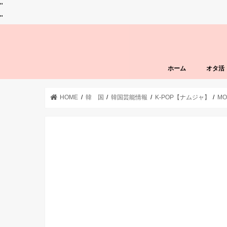
"
"
ホーム
オタ活
HOME
韓 国
韓国芸能情報
K-POP【ナムジャ】
MO