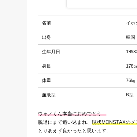
名前
イホ
出身
韓国
生年月日
199
身長
178
体重
76㎏
血液型
B型
ウォノくん本当におめでとう！
脱退にまで追い込まれ、
現状MONSTAXの
とりあえず良かったと思います。