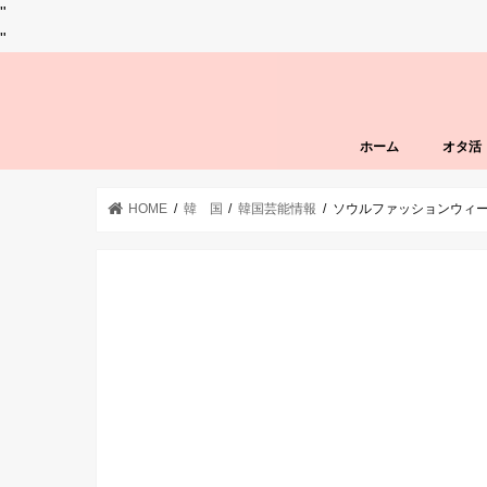
"
"
ホーム
オタ活
HOME
韓 国
韓国芸能情報
ソウルファッションウィ