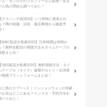
チェ・ガンロクのプロフィールと経歴！名言
や人気の理由も調べてみた！
【デスパッチ砲2026】いつ何時に発表され
る？噂の候補・法則・過去事例から徹底予
想！
【MBC歌謡大祭典2025】日本時間は何時か
ら？無料生配信の視聴方法＆タイムテーブル
最新まとめ！
【SBS歌謡大祭典2025】無料視聴方法・タイ
ムテーブル（タイテ）速報やセトリ！出演者
や視聴プラットフォームまとめ！
白と黒のスプーン2 ｜ソンジョンウォンの年齢
やお店はどこにある？インスタ・予約方法を
調べてみた！