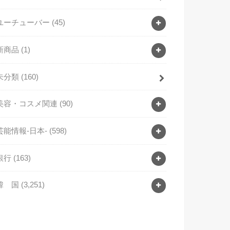
ユーチューバー
(45)
新商品
(1)
未分類
(160)
美容・コスメ関連
(90)
芸能情報-日本-
(598)
銀行
(163)
韓 国
(3,251)