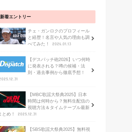
新着エントリー
チェ・ガンロクのプロフィール
と経歴！名言や人気の理由も調
べてみた！
2026.01.13
【デスパッチ砲2026】いつ何時
に発表される？噂の候補・法
則・過去事例から徹底予想！
2025.12.31
【MBC歌謡大祭典2025】日本
時間は何時から？無料生配信の
視聴方法＆タイムテーブル最新
まとめ！
2025.12.31
【SBS歌謡大祭典2025】無料視