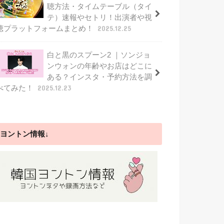
聴方法・タイムテーブル（タイ
テ）速報やセトリ！出演者や視
聴プラットフォームまとめ！
2025.12.25
白と黒のスプーン2 ｜ソンジョ
ンウォンの年齢やお店はどこに
ある？インスタ・予約方法を調
べてみた！
2025.12.23
ヨントン情報↓