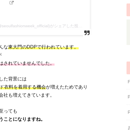
서울패션위크SeoulFashionWeek(@seoulfashionweek_official)がシェアした投稿
んな
東大門のDDPで行われています。
が
はされていませんでした。
した背景には
ンド衣料を着用する機会
が増えたためであり
会社も増えてきています。
至っても
うことになりますね。