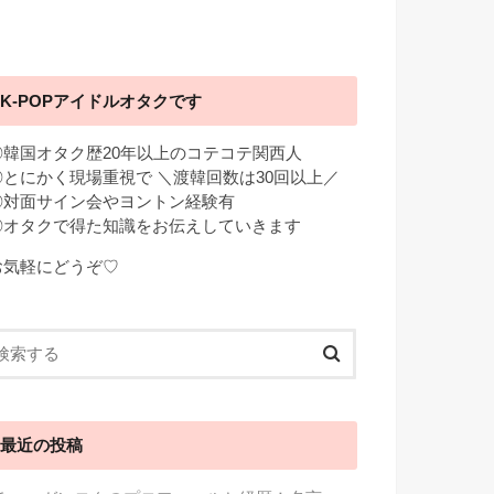
K-POPアイドルオタクです
◎韓国オタク歴20年以上のコテコテ関西人
◎とにかく現場重視で ＼渡韓回数は30回以上／
◎対面サイン会やヨントン経験有
◎オタクで得た知識をお伝えしていきます
お気軽にどうぞ♡
最近の投稿