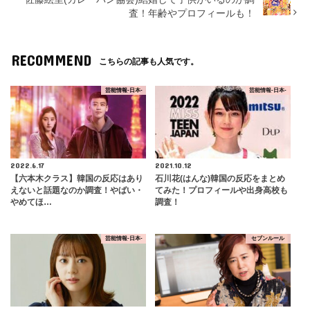
査！年齢やプロフィールも！
RECOMMEND
こちらの記事も人気です。
芸能情報-日本-
芸能情報-日本-
2022.6.17
2021.10.12
【六本木クラス】韓国の反応はあり
石川花(はんな)韓国の反応をまとめ
えないと話題なのか調査！やばい・
てみた！プロフィールや出身高校も
やめてほ…
調査！
芸能情報-日本-
セブンルール