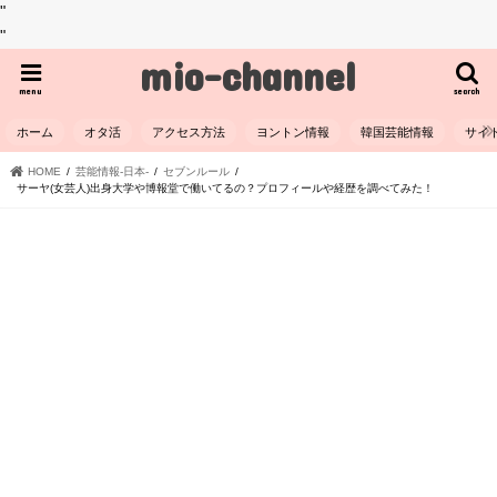
"
"
mio-channel
menu
search
ホーム
オタ活
アクセス方法
ヨントン情報
韓国芸能情報
サイ
HOME
芸能情報-日本-
セブンルール
サーヤ(女芸人)出身大学や博報堂で働いてるの？プロフィールや経歴を調べてみた！