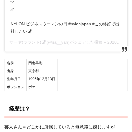
NYLON ビジネスウーマンの日 #nylonjapan #この格好で出
社したい
サーヤ(ラランド)
(@sa__yah)がシェアした投稿 –
2020年 9月月21日午前8時53分PDT
名前
門倉早彩
出身
東京都
生年月日
1995年12月13日
ポジション
ボケ
経歴は？
芸人さん＝どこかに所属していると無意識に感じますが