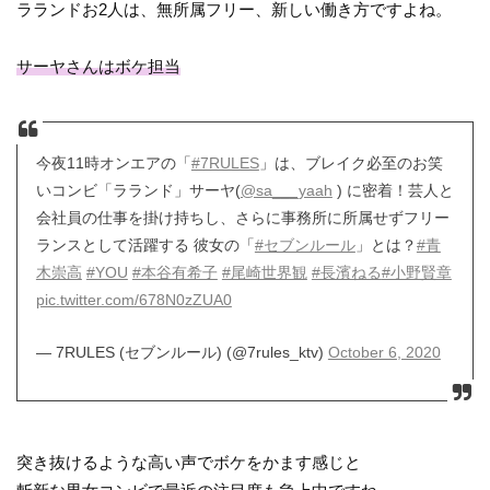
ラランドお2人は、無所属フリー、新しい働き方ですよね。
サーヤさんはボケ担当
今夜11時オンエアの「
#7RULES
」は、ブレイク必至のお笑
いコンビ「ラランド」サーヤ(
@sa___yaah
) に密着！芸人と
会社員の仕事を掛け持ちし、さらに事務所に所属せずフリー
ランスとして活躍する 彼女の「
#セブンルール
」とは？
#青
木崇高
#YOU
#本谷有希子
#尾崎世界観
#長濱ねる
#小野賢章
pic.twitter.com/678N0zZUA0
— 7RULES (セブンルール) (@7rules_ktv)
October 6, 2020
突き抜けるような高い声でボケをかます感じと