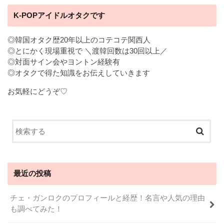
K-POPアイドルオタクです
◎韓国オタク歴20年以上のコテコテ関西人
◎とにかく現場重視で ＼渡韓回数は30回以上／
◎対面サイン会やヨントン経験有
◎オタクで得た知識をお伝えしていきます
お気軽にどうぞ♡
最近の投稿
チェ・ガンロクのプロフィールと経歴！名言や人気の理由
も調べてみた！