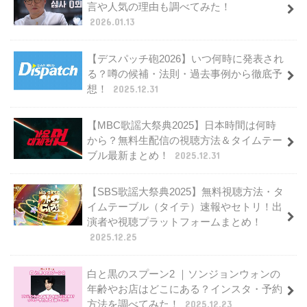
言や人気の理由も調べてみた！
2026.01.13
【デスパッチ砲2026】いつ何時に発表され
る？噂の候補・法則・過去事例から徹底予
想！
2025.12.31
【MBC歌謡大祭典2025】日本時間は何時
から？無料生配信の視聴方法＆タイムテー
ブル最新まとめ！
2025.12.31
【SBS歌謡大祭典2025】無料視聴方法・タ
イムテーブル（タイテ）速報やセトリ！出
演者や視聴プラットフォームまとめ！
2025.12.25
白と黒のスプーン2 ｜ソンジョンウォンの
年齢やお店はどこにある？インスタ・予約
方法を調べてみた！
2025.12.23