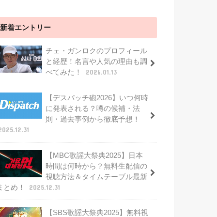
新着エントリー
チェ・ガンロクのプロフィール
と経歴！名言や人気の理由も調
べてみた！
2026.01.13
【デスパッチ砲2026】いつ何時
に発表される？噂の候補・法
則・過去事例から徹底予想！
2025.12.31
【MBC歌謡大祭典2025】日本
時間は何時から？無料生配信の
視聴方法＆タイムテーブル最新
まとめ！
2025.12.31
【SBS歌謡大祭典2025】無料視