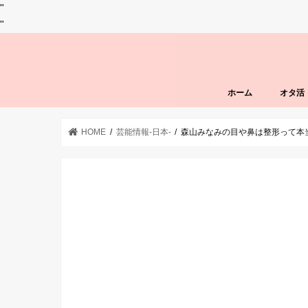
"
"
ホーム
オタ活
HOME
芸能情報-日本-
森山みなみの目や鼻は整形って本