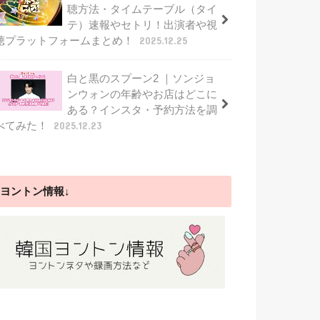
聴方法・タイムテーブル（タイ
テ）速報やセトリ！出演者や視
聴プラットフォームまとめ！
2025.12.25
白と黒のスプーン2 ｜ソンジョ
ンウォンの年齢やお店はどこに
ある？インスタ・予約方法を調
べてみた！
2025.12.23
ヨントン情報↓