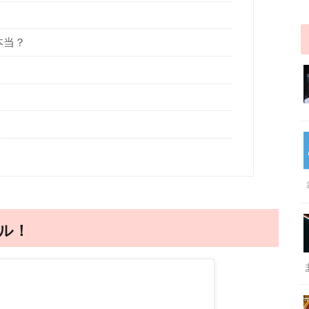
！
本当？
ル！