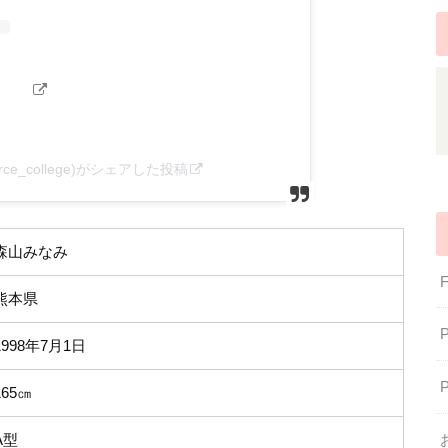
force_college)がシェアした投稿
森山みなみ
熊本県
1998年7月1日
165㎝
A型