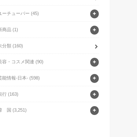
ユーチューバー
(45)
新商品
(1)
未分類
(160)
美容・コスメ関連
(90)
芸能情報-日本-
(598)
銀行
(163)
韓 国
(3,251)