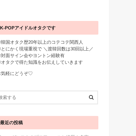
K-POPアイドルオタクです
◎韓国オタク歴20年以上のコテコテ関西人
◎とにかく現場重視で ＼渡韓回数は30回以上／
◎対面サイン会やヨントン経験有
◎オタクで得た知識をお伝えしていきます
お気軽にどうぞ♡
最近の投稿