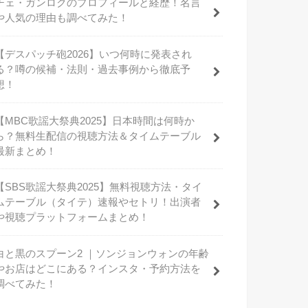
チェ・ガンロクのプロフィールと経歴！名言
や人気の理由も調べてみた！
【デスパッチ砲2026】いつ何時に発表され
る？噂の候補・法則・過去事例から徹底予
想！
【MBC歌謡大祭典2025】日本時間は何時か
ら？無料生配信の視聴方法＆タイムテーブル
最新まとめ！
【SBS歌謡大祭典2025】無料視聴方法・タイ
ムテーブル（タイテ）速報やセトリ！出演者
や視聴プラットフォームまとめ！
白と黒のスプーン2 ｜ソンジョンウォンの年齢
やお店はどこにある？インスタ・予約方法を
調べてみた！