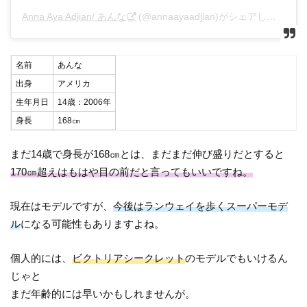
Anna Aya Adjian/ あんな
(@annaayaadjian)がシェアした投稿 –
名前
あんな
出身
アメリカ
生年月日
14歳：2006年
身長
168㎝
まだ14歳で身長が168㎝とは、まだまだ伸び盛りだとすると
170㎝超えはもはや目の前だと言ってもいいですね。
現在はモデルですが、
今後はランウェイを歩くスーパーモデ
ル
になる可能性もありますよね。
個人的には、
ビクトリアシークレット
のモデルでもいけるん
じゃと
まだ年齢的には早いかもしれませんが。