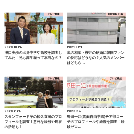
テレビ番組
芸能情報-日本-
2020.10.26
2021.9.29
澤口実歩の出身中学や高校を調査し
嵐の相葉・櫻井の結婚に韓国ファン
てみた！兄も高学歴って本当なの？
の反応はどうなの？人気のメンバー
はどちら…
テレビ番組
テレビ番組
2020.2.26
2020.2.4
スタンフォード卒の松久直司のプロ
野田一江(箕面自由学園)チア部コー
フィールを調査！意外な経歴や現在
チのプロフィールや経歴を調査！経
の活動も！
験ゼロ…