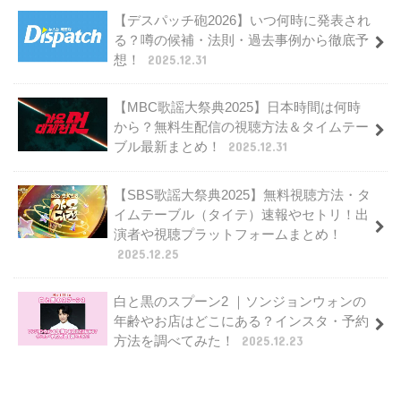
【デスパッチ砲2026】いつ何時に発表され
る？噂の候補・法則・過去事例から徹底予
想！
2025.12.31
【MBC歌謡大祭典2025】日本時間は何時
から？無料生配信の視聴方法＆タイムテー
ブル最新まとめ！
2025.12.31
【SBS歌謡大祭典2025】無料視聴方法・タ
イムテーブル（タイテ）速報やセトリ！出
演者や視聴プラットフォームまとめ！
2025.12.25
白と黒のスプーン2 ｜ソンジョンウォンの
年齢やお店はどこにある？インスタ・予約
方法を調べてみた！
2025.12.23