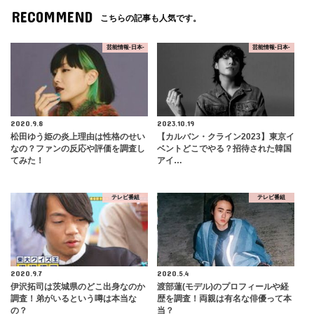
RECOMMEND
こちらの記事も人気です。
芸能情報-日本-
芸能情報-日本-
2020.9.8
2023.10.19
松田ゆう姫の炎上理由は性格のせい
【カルバン・クライン2023】東京イ
なの？ファンの反応や評価を調査し
ベントどこでやる？招待された韓国
てみた！
アイ…
テレビ番組
テレビ番組
2020.9.7
2020.5.4
伊沢拓司は茨城県のどこ出身なのか
渡部蓮(モデル)のプロフィールや経
調査！弟がいるという噂は本当な
歴を調査！両親は有名な俳優って本
の？
当？