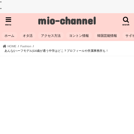
"
"
mio-channel
menu
search
ホーム
オタ活
アクセス方法
ヨントン情報
韓国芸能情報
サイ
HOME
Fashion
あんな(ハーフモデル)14歳が通う中学はどこ？プロフィールや所属事務所も！