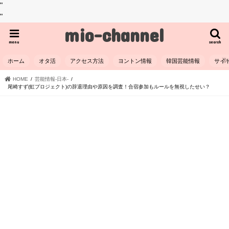
"
"
mio-channel
menu
search
ホーム
オタ活
アクセス方法
ヨントン情報
韓国芸能情報
サイ
HOME
芸能情報-日本-
尾崎すず(虹プロジェクト)の辞退理由や原因を調査！合宿参加もルールを無視したせい？