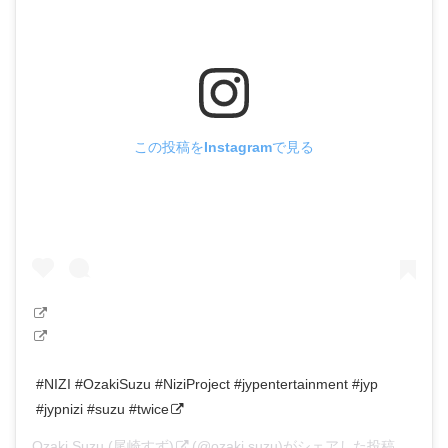
この投稿をInstagramで見る
#NIZI #OzakiSuzu #NiziProject #jypentertainment #jyp
#jypnizi #suzu #twice
Ozaki Suzu (尾崎すず)
(@ozaki.suzu)がシェアした投稿 –
202