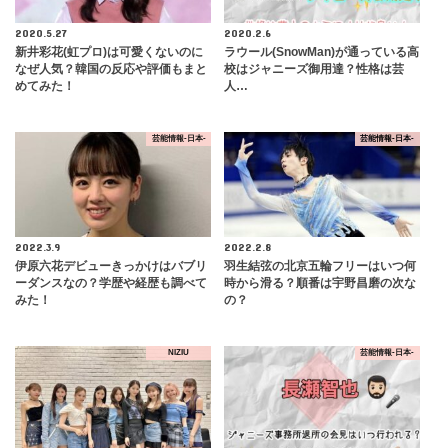
2020.5.27
2020.2.6
新井彩花(虹プロ)は可愛くないのに
ラウール(SnowMan)が通っている高
なぜ人気？韓国の反応や評価もまと
校はジャニーズ御用達？性格は芸
めてみた！
人…
芸能情報-日本-
芸能情報-日本-
2022.3.9
2022.2.8
伊原六花デビューきっかけはバブリ
羽生結弦の北京五輪フリーはいつ何
ーダンスなの？学歴や経歴も調べて
時から滑る？順番は宇野昌磨の次な
みた！
の？
NIZIU
芸能情報-日本-