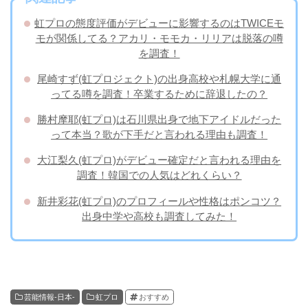
虹プロの態度評価がデビューに影響するのはTWICEモ
モが関係してる？アカリ・モモカ・リリアは脱落の噂
を調査！
尾崎すず(虹プロジェクト)の出身高校や札幌大学に通
ってる噂を調査！卒業するために辞退したの？
勝村摩耶(虹プロ)は石川県出身で地下アイドルだった
って本当？歌が下手だと言われる理由も調査！
大江梨久(虹プロ)がデビュー確定だと言われる理由を
調査！韓国での人気はどれくらい？
新井彩花(虹プロ)のプロフィールや性格はポンコツ？
出身中学や高校も調査してみた！
芸能情報-日本-
虹プロ
おすすめ