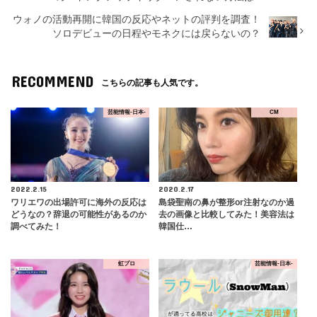
ウォノの活動再開に韓国の反応やネットの評判を調査！
ソロデビューの日程やモネクには戻らないの？
RECOMMEND
こちらの記事も人気です。
芸能情報-日本-
CM
2022.2.15
2020.2.17
ワリエワの出場許可に海外の反応は
島袋聖南の鼻が整形or注射なのか過
どうなの？辞退の可能性があるのか
去の画像と比較してみた！美容法は
調べてみた！
韓国仕…
虹プロ
芸能情報-日本-