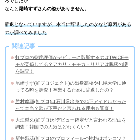
ろでしたが
なんと
尾崎すずさんの姿がありません。
辞退となっていますが、本当に辞退したのかなど原因がある
のか調べてみました
関連記事
虹プロの態度評価がデビューに影響するのはTWICEモ
モが関係してる？アカリ・モモカ・リリアは脱落の噂
を調査！
尾崎すず(虹プロジェクト)の出身高校や札幌大学に通
ってる噂を調査！卒業するために辞退したの？
勝村摩耶(虹プロ)は石川県出身で地下アイドルだった
って本当？歌が下手だと言われる理由も調査！
大江梨久(虹プロ)がデビュー確定だと言われる理由を
調査！韓国での人気はどれくらい？
新井彩花(虹プロ)のプロフィールや性格はポンコツ？