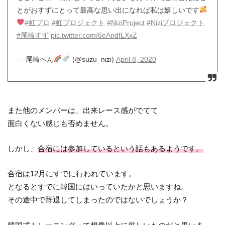
とがおすずにとって最高な思い出になれば私は嬉しいです
#虹プロ
#虹プロジェクト
#NiziProject
#Niziプロジェクト
#尾崎すず
pic.twitter.com/6eAndfLXxZ
— 尾崎ぺん
(@suzu_nizi)
April 8, 2020
また他のメンバーは、出来レース感がでてて
面白くない感じも否めません。
しかし、
合宿には参加しているという話もあるようです。
合宿は12月にすでに行われています。
となるとすでに韓国にはいっていたかと思いますね。
その途中で辞退してしまったのではないでしょうか？