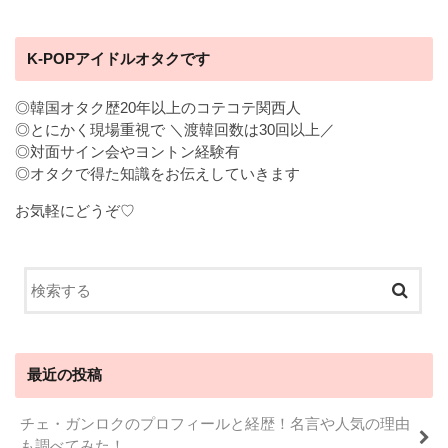
K-POPアイドルオタクです
◎韓国オタク歴20年以上のコテコテ関西人
◎とにかく現場重視で ＼渡韓回数は30回以上／
◎対面サイン会やヨントン経験有
◎オタクで得た知識をお伝えしていきます
お気軽にどうぞ♡
最近の投稿
チェ・ガンロクのプロフィールと経歴！名言や人気の理由
も調べてみた！