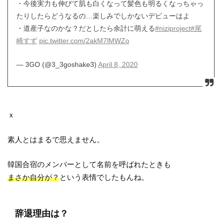
・今後実力も伸びて肌も白くなって髪色も明るくなっちゃっ
たりしたらどうなるの…楽しみでしかないデビューはよ
・道産子なのかな？だとしたら余計に萌える
#niziproject
#尾
崎すず
pic.twitter.com/2akM7lMWZo
— 3GO (@3_3goshake3)
April 8, 2020
ｘ
素人とはまるで思えません。
韓国合宿のメンバーとして名前を呼ばれたときも
まさか自分が？
という表情でしたもんね。
辞退理由は？