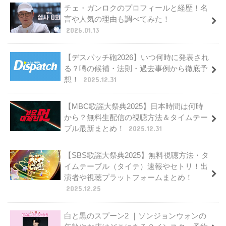
チェ・ガンロクのプロフィールと経歴！名
言や人気の理由も調べてみた！
2026.01.13
【デスパッチ砲2026】いつ何時に発表され
る？噂の候補・法則・過去事例から徹底予
想！
2025.12.31
【MBC歌謡大祭典2025】日本時間は何時
から？無料生配信の視聴方法＆タイムテー
ブル最新まとめ！
2025.12.31
【SBS歌謡大祭典2025】無料視聴方法・タ
イムテーブル（タイテ）速報やセトリ！出
演者や視聴プラットフォームまとめ！
2025.12.25
白と黒のスプーン2 ｜ソンジョンウォンの