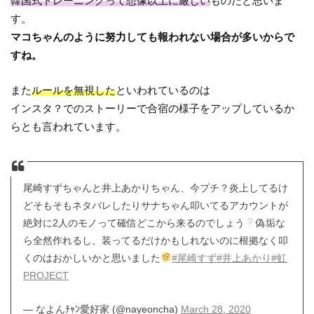
韓国式トレーニングって想像以上に厳しい
ものだと思いま
す。
マコちゃんのように努力しても報われない場合が多いからで
すね。
また
ルールを無視した
といわれているのは
インスタ？でのストーリーで合宿の様子をアップしているか
らとも言われています。
尾崎すずちゃんと井上あかりちゃん、今プチ？炎上してるけ
どそもそもネタバレしたりサナちゃん叩いてるアカウントが
絶対に2人のモノって確信どこから来るのでしょう
偽垢な
ら全然作れるし、装ってるだけかもしれないのに根拠なく叩
くのはおかしいかと思いました
#尾崎すず
#井上あかり
#虹
PROJECT
— なよんﾁｬﾝ愛好家 (@nayeoncha)
March 28, 2020