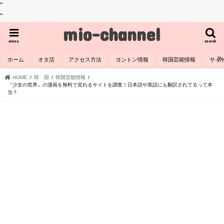
"
"
mio-channel
menu
search
ホーム
オタ活
アクセス方法
ヨントン情報
韓国芸能情報
サイ
HOME
韓 国
韓国芸能情報
『少女の世界』の漫画を無料で見れるサイトを調査！日本語や英語にも翻訳されてるって本
当？