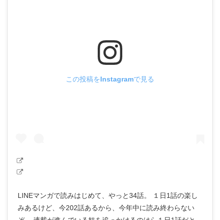
この投稿をInstagramで見る
LINEマンガで読みはじめて、やっと34話。 １日1話の楽し
みあるけど、今202話あるから、今年中に読み終わらない