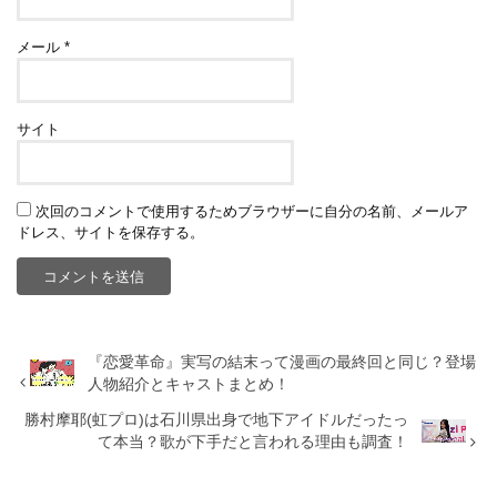
メール
*
サイト
次回のコメントで使用するためブラウザーに自分の名前、メールア
ドレス、サイトを保存する。
『恋愛革命』実写の結末って漫画の最終回と同じ？登場
人物紹介とキャストまとめ！
勝村摩耶(虹プロ)は石川県出身で地下アイドルだったっ
て本当？歌が下手だと言われる理由も調査！