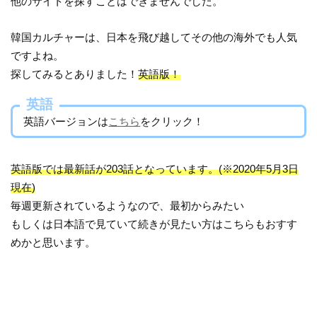
他のサイトを探すことはできませんでした。
韓国カルチャーは、日本を飛び越してその他の海外でも人気
ですよね。
探してみるとありました！
英語版！
英語
英語バージョンは
こちら
をクリック！
英語版では最新話が203話となっています。(※2020年5月3日
現在)
毎週更新されているようなので、最初からみたい
もしくは日本語で見ていて続きが見たい方はこちらもおすす
めかと思います。