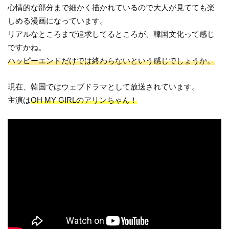
心情的な部分まで細かく描かれているので大人が見てても楽
しめる漫画になっています。
リアルなところまで追求してるところが、韓国文化って感じ
ですかね。
ハッピーエンドだけでは終わらないという感じでしょうか。
現在、韓国ではウェブドラマとして放送されています。
主演は
OH MY GIRLのアリンちゃん！