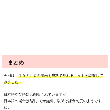
まとめ
今回は、
少女の世界の漫画を無料で見れるサイトを調査して
みました！
日本語や英語にも翻訳されていますが
日本語の場合は5話までが無料、以降は課金制度のようです
ね。