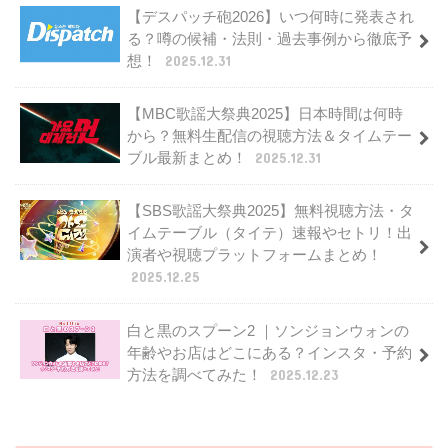
【デスパッチ砲2026】いつ何時に発表され
る？噂の候補・法則・過去事例から徹底予
想！
2025.12.31
【MBC歌謡大祭典2025】日本時間は何時
から？無料生配信の視聴方法＆タイムテー
ブル最新まとめ！
2025.12.31
【SBS歌謡大祭典2025】無料視聴方法・タ
イムテーブル（タイテ）速報やセトリ！出
演者や視聴プラットフォームまとめ！
2025.12.25
白と黒のスプーン2 ｜ソンジョンウォンの
年齢やお店はどこにある？インスタ・予約
方法を調べてみた！
2025.12.23