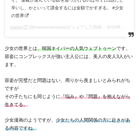
ぞ。 連載が進んでいる奴を追っかけるのはら１日1話だと
辛いし、かといって課金するには金額でかすぎる。 #少女
の世界
massy
(@mamamamassy)がシェアした投稿 –
2019年 8月月30日午後9時29分PDT
少女の世界とは
、韓国ネイバーの人気ウェブトゥーン
です。
容姿にコンプレックスが強い主人公には、美人の友人3人がい
ます。
容姿が完璧だと問題はない、周りから羨ましいとみられがち
ですが
その子たちにも同じように
『悩み』や『問題』を抱えながら
生きてる。
少女漫画のようですが、
少女たちの人間関係の方に赴きがあ
る内容ですね。