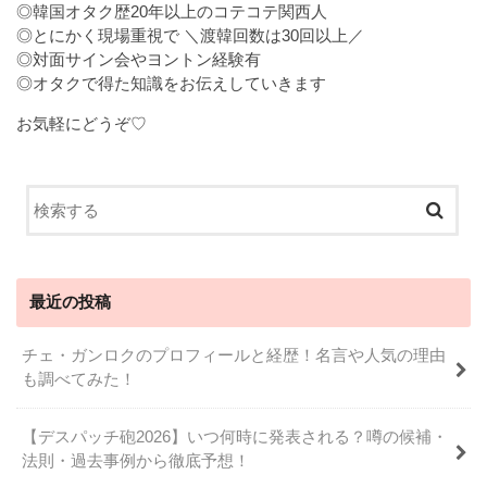
◎韓国オタク歴20年以上のコテコテ関西人
◎とにかく現場重視で ＼渡韓回数は30回以上／
◎対面サイン会やヨントン経験有
◎オタクで得た知識をお伝えしていきます
お気軽にどうぞ♡
最近の投稿
チェ・ガンロクのプロフィールと経歴！名言や人気の理由
も調べてみた！
【デスパッチ砲2026】いつ何時に発表される？噂の候補・
法則・過去事例から徹底予想！