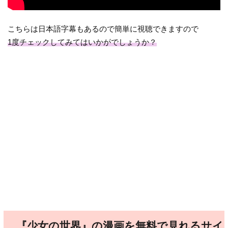
こちらは日本語字幕もあるので簡単に視聴できますので
1度チェックしてみてはいかがでしょうか？
『少女の世界』の漫画を無料で見れるサイ