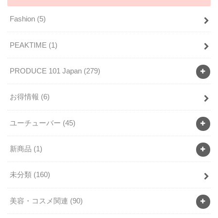
Fashion
(5)
PEAKTIME
(1)
PRODUCE 101 Japan
(279)
お得情報
(6)
ユーチューバー
(45)
新商品
(1)
未分類
(160)
美容・コスメ関連
(90)