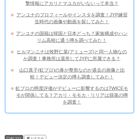
撃情報にアカリとマユカがいないって本当？
アンユナのプロフィールやインスタを調査！JYP練習
生時代の画像や動画を探してみた！
アンユナの国籍は韓国と日本どっち？家族構成やハン
リム高校に通う噂を調べてみた！
ヒルマンニナは牧野仁菜(アミューズ)と同一人物なの
か調査！事務所は退所してJYPに所属できる？
山口真子(虹プロ)の鼻が整形なのか過去の画像と比
較！デビュー決定の噂も調査してみた！
虹プロの態度評価がデビューに影響するのはTWICEモ
モが関係してる？アカリ・モモカ・リリアは脱落の噂
を調査！
虹プロ
おすすめ