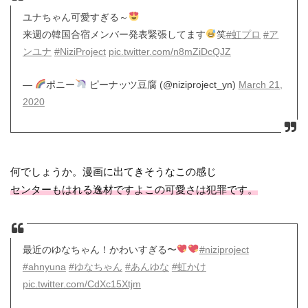
ユナちゃん可愛すぎる～
来週の韓国合宿メンバー発表緊張してます
笑
#虹プロ
#ア
ンユナ
#NiziProject
pic.twitter.com/n8mZiDcQJZ
—
ポニー
ピーナッツ豆腐 (@niziproject_yn)
March 21,
2020
何でしょうか。漫画に出てきそうなこの感じ
センターもはれる逸材ですよこの可愛さは犯罪です。
最近のゆなちゃん！かわいすぎる〜
#niziproject
#ahnyuna
#ゆなちゃん
#あんゆな
#虹かけ
pic.twitter.com/CdXc15Xtjm