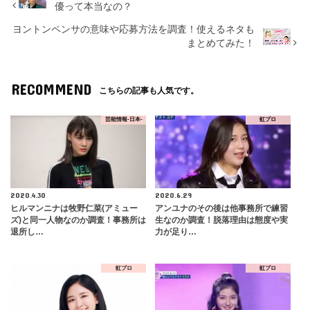
優って本当なの？
ヨントンペンサの意味や応募方法を調査！使えるネタも
まとめてみた！
RECOMMEND
こちらの記事も人気です。
芸能情報-日本-
虹プロ
2020.4.30
2020.6.29
ヒルマンニナは牧野仁菜(アミュー
アンユナのその後は他事務所で練習
ズ)と同一人物なのか調査！事務所は
生なのか調査！脱落理由は態度や実
退所し…
力が足り…
虹プロ
虹プロ