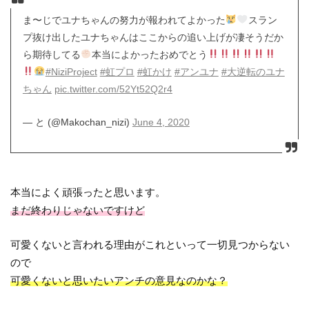
ま〜じでユナちゃんの努力が報われてよかった
スラン
プ抜け出したユナちゃんはここからの追い上げが凄そうだか
ら期待してる
本当によかったおめでとう
#NiziProject
#虹プロ
#虹かけ
#アンユナ
#大逆転のユナ
ちゃん
pic.twitter.com/52Yt52Q2r4
— と (@Makochan_nizi)
June 4, 2020
本当によく頑張ったと思います。
まだ終わりじゃないですけど
可愛くないと言われる理由がこれといって一切見つからない
ので
可愛くないと思いたいアンチの意見なのかな？