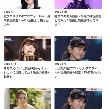
2020.6.1
2020.5.27
虹プロリリアのプロフィールや出身
虹プロモモカ脱落or辞退の噂を調査
高校を調査！a-X's活動より痩せた
してみた！理由は態度評価って本
のか…
当？
虹プロ
虹プロ
2020.6.19
2020.5.15
鈴野未光(ミイヒ)幼少期からミュー
大江梨久(虹プロ・リク)プロフィー
ジカルで活躍してた？過去の画像や
ルや出身高校を調査！TWICEのジョ
動画を…
ン…
NIZIU
虹プロ