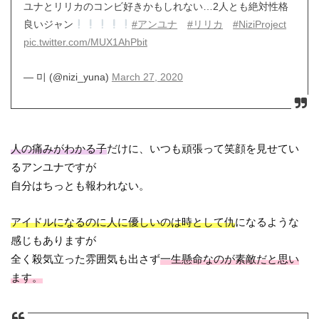
ユナとリリカのコンビ好きかもしれない…2人とも絶対性格
良いジャン
#アンユナ
#リリカ
#NiziProject
pic.twitter.com/MUX1AhPbit
— 미 (@nizi_yuna)
March 27, 2020
人の痛みがわかる子
だけに、いつも頑張って笑顔を見せてい
るアンユナですが
自分はちっとも報われない。
アイドルになるのに人に優しいのは時として仇
になるような
感じもありますが
全く殺気立った雰囲気も出さず
一生懸命なのが素敵だと思い
ます。