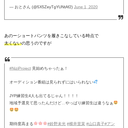
— おとさん (@5X5ZeyTgYUNtAf2)
June 1, 2020
あのーショートパンツを履きこなしている時点で
太くない
の思うのですが
#NiziProject
見始めちゃったぁ！
オーディション番組は見られずにはいられない
JYP練習生4人も出てるじゃん！！！！
地域予選見て思ったんだけど…やっぱり練習生は違うなぁ
期待度高まる
#鈴野未光
#横井里茉
#山口真子
#アン