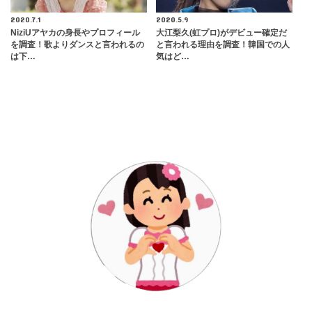
2020.7.1
2020.5.9
NiziUアヤカの身長やプロフィール
大江梨久(虹プロ)がデビュー確定だ
を調査！歌よりダンスと言われるの
と言われる理由を調査！韓国での人
は下…
気はど…