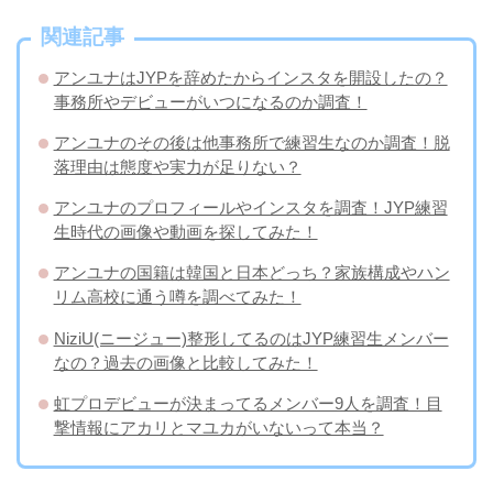
関連記事
アンユナはJYPを辞めたからインスタを開設したの？
事務所やデビューがいつになるのか調査！
アンユナのその後は他事務所で練習生なのか調査！脱
落理由は態度や実力が足りない？
アンユナのプロフィールやインスタを調査！JYP練習
生時代の画像や動画を探してみた！
アンユナの国籍は韓国と日本どっち？家族構成やハン
リム高校に通う噂を調べてみた！
NiziU(ニージュー)整形してるのはJYP練習生メンバー
なの？過去の画像と比較してみた！
虹プロデビューが決まってるメンバー9人を調査！目
撃情報にアカリとマユカがいないって本当？