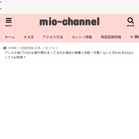
"
"
mio-channel
menu
search
ホーム
オタ活
アクセス方法
ヨントン情報
韓国芸能情報
サイ
HOME
芸能情報-日本-
虹プロ
アンユナ(虹プロ)のお腹や脚が太ってるのか過去の画像と比較！可愛くないと言われるのはル
ックスor性格？