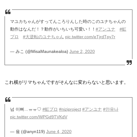
マユカちゃんがすってんころりんした時のこのユナちゃんの
動作はなんだ！？動作がいちいち可愛い！！
#アンユナ
#虹
プロ
#大逆転のユナちゃん
pic.twitter.com/eTjrdTpy7r
— みこ (@MisaMaunakealoa)
June 2, 2020
これ横がリマちゃんですがそんなに変わらないと思います。
넘 이뻐…ㅠㅠ♡
#虹プロ
#niziproject
#アンユナ
#안유나
pic.twitter.com/WPGd9TVKdV
— 윸 (@anyn119)
June 4, 2020