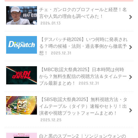
チェ・ガンロクのプロフィールと経歴！名
言や人気の理由も調べてみた！
2026.01.13
【デスパッチ砲2026】いつ何時に発表され
る？噂の候補・法則・過去事例から徹底予
想！
2025.12.31
【MBC歌謡大祭典2025】日本時間は何時
から？無料生配信の視聴方法＆タイムテー
ブル最新まとめ！
2025.12.31
【SBS歌謡大祭典2025】無料視聴方法・タ
イムテーブル（タイテ）速報やセトリ！出
演者や視聴プラットフォームまとめ！
2025.12.25
白と黒のスプーン2 ｜ソンジョンウォンの