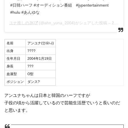
#日韓ハーフ #オーディション番組 #jypentertainment
#hulu #あんゆな
ユナ推しのJK
(@ahn_yuna_2004)がシェアした投稿 –
2020年 4月月13日午後8時21分PDT
名前
アンユナ(안유나)
出身
????
生年月日
2004年1月19日
身長
???
血液型
O型
ポジション
ダンス?
アンユナちゃんは日本と韓国のハーフですが
子役の頃から活躍しているので芸能生活歴でいうと長いのだ
と思います。