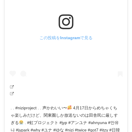
この投稿をInstagramで見る
. . #niziproject . . 声かわいい〜
4月17日からめちゃくち
ゃ楽しみだけど、関東圏しか放送ないのは田舎民に厳しす
ぎる
. #虹プロジェクト #jyp #アンユナ #ahnyuna #안유
나 #jypark #why #ユナ #ゆな #nizi #twice #got7 #itzy #日韓