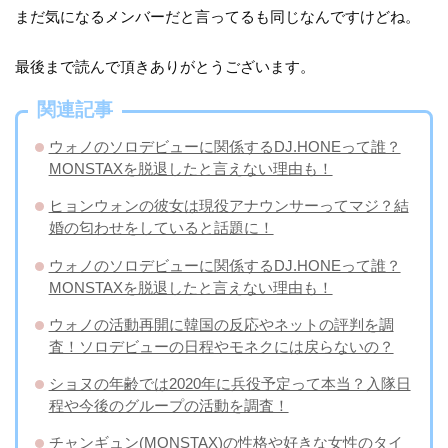
まだ気になるメンバーだと言ってるも同じなんですけどね。
最後まで読んで頂きありがとうございます。
関連記事
ウォノのソロデビューに関係するDJ.HONEって誰？
MONSTAXを脱退したと言えない理由も！
ヒョンウォンの彼女は現役アナウンサーってマジ？結
婚の匂わせをしていると話題に！
ウォノのソロデビューに関係するDJ.HONEって誰？
MONSTAXを脱退したと言えない理由も！
ウォノの活動再開に韓国の反応やネットの評判を調
査！ソロデビューの日程やモネクには戻らないの？
ショヌの年齢では2020年に兵役予定って本当？入隊日
程や今後のグループの活動を調査！
チャンギュン(MONSTAX)の性格や好きな女性のタイ