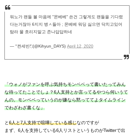
워노가 팬들 볼 마음에 "몬베베" 쓴건 그렇게도 팬들을 기다렸
다는거잖아 6지지 병ㅅ들아 ; 몬베베 워딩 싫으면 닥치고있어
탐라 물 흐리지말고 존나답답하네
— °켠세빈°҉ (@Kihyun_DAYS)
April 12, 2020
「ウォノがファンを呼ぶ気持ちモンベベって書いたってみん
な待ってたことでしょ？6人支持とか言ってるやつら何いうて
んの。モンベベっていうのが嫌なら黙っててよタイムライン
でわざわざ書くな」
と
6人と7人支持で喧嘩している感じ
なのですが
まず、6人を支持している6人リストというものがTwitterで出