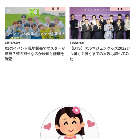
韓 国
BTS
2019.9.29
2022.9.8
X1のイベント現地販売でマスターが
【BTS】ダルマジュングッズ2022い
逮捕？誰の担当なのか経緯と詳細を
つ届く？届くまでの日数も調べてみ
調査！
た！