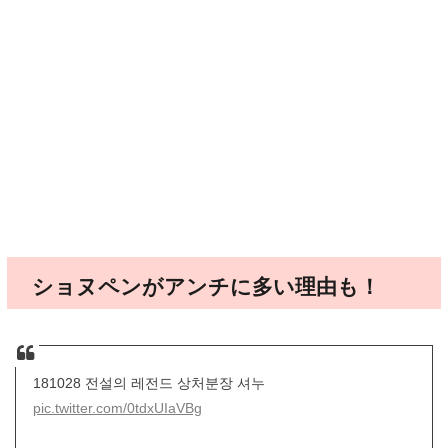
ショヌペンがアンチに多い理由も！
181028 전설의 레전드 상처분장 셔누
pic.twitter.com/0tdxUIaVBg