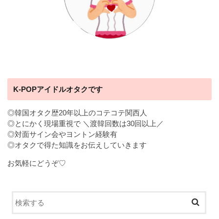
K-POPアイドルオタクです
◎韓国オタク歴20年以上のコテコテ関西人
◎とにかく現場重視で ＼渡韓回数は30回以上／
◎対面サイン会やヨントン経験有
◎オタクで得た知識をお伝えしていきます
お気軽にどうぞ♡