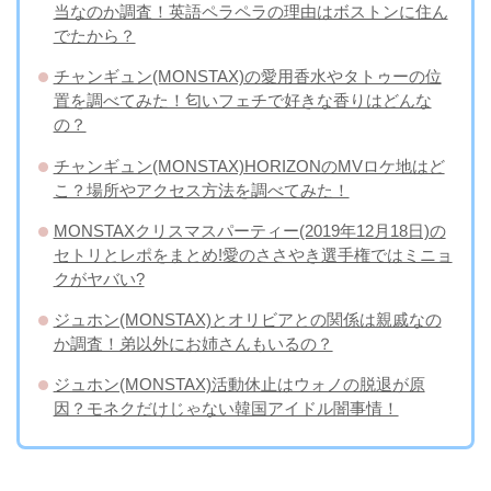
当なのか調査！英語ペラペラの理由はボストンに住ん
でたから？
チャンギュン(MONSTAX)の愛用香水やタトゥーの位
置を調べてみた！匂いフェチで好きな香りはどんな
の？
チャンギュン(MONSTAX)HORIZONのMVロケ地はど
こ？場所やアクセス方法を調べてみた！
MONSTAXクリスマスパーティー(2019年12月18日)の
セトリとレポをまとめ!愛のささやき選手権ではミニョ
クがヤバい?
ジュホン(MONSTAX)とオリビアとの関係は親戚なの
か調査！弟以外にお姉さんもいるの？
ジュホン(MONSTAX)活動休止はウォノの脱退が原
因？モネクだけじゃない韓国アイドル闇事情！