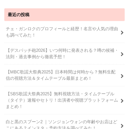
最近の投稿
チェ・ガンロクのプロフィールと経歴！名言や人気の理由
も調べてみた！
【デスパッチ砲2026】いつ何時に発表される？噂の候補・
法則・過去事例から徹底予想！
【MBC歌謡大祭典2025】日本時間は何時から？無料生配
信の視聴方法＆タイムテーブル最新まとめ！
【SBS歌謡大祭典2025】無料視聴方法・タイムテーブル
（タイテ）速報やセトリ！出演者や視聴プラットフォーム
まとめ！
白と黒のスプーン2 ｜ソンジョンウォンの年齢やお店はど
こにある？インスタ・予約方法を調べてみた！