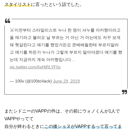
スタイリスト
に言ったという話でした。
이전부터 스타일리스트 누나 한 명이 셔누를 아카짱이라고
울 애기라고 불러요 날 부르는 거 아닌 거 아는데도 자꾸 보게
돼 헷갈린다고 얘기를 했었거든요 몬베베들한테 부르지말라
고 얘기를 하든가 누나가 그렇게 부르지 말아야겠다 얘기를 했
는데 지금까지 계속 아카짱입니다…
pic.twitter.com/6sHtRLYF0x
— 100v (@100toVack)
June 29, 2019
またシドニーのVAPPの件は、その前にウォノくんが1人で
VAPPやってて
自分が終わるときに
この後ショヌがVAPPするって言ってま