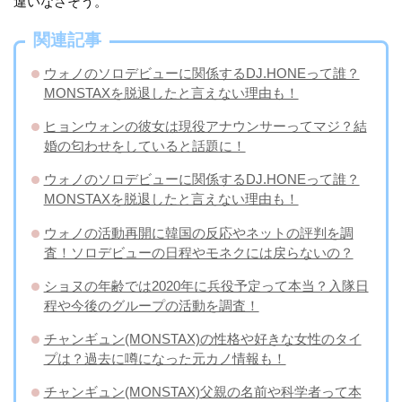
違いなさそう。
関連記事
ウォノのソロデビューに関係するDJ.HONEって誰？
MONSTAXを脱退したと言えない理由も！
ヒョンウォンの彼女は現役アナウンサーってマジ？結
婚の匂わせをしていると話題に！
ウォノのソロデビューに関係するDJ.HONEって誰？
MONSTAXを脱退したと言えない理由も！
ウォノの活動再開に韓国の反応やネットの評判を調
査！ソロデビューの日程やモネクには戻らないの？
ショヌの年齢では2020年に兵役予定って本当？入隊日
程や今後のグループの活動を調査！
チャンギュン(MONSTAX)の性格や好きな女性のタイ
プは？過去に噂になった元カノ情報も！
チャンギュン(MONSTAX)父親の名前や科学者って本