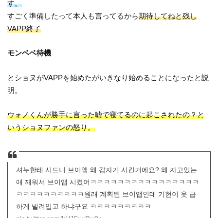
す。
すごく準備したって本人も言ってるから
期待してねと残し
VAPP終了
モンベベ待機
とショヌがVAPPを始めたがいきなり始めることになったと説
明。
ウォノくんが勝手に言った嘘で寝てるのに起こされたの？と
いうショヌファンの怒り。
셔누한테 시드니 브이앱 왜 갑자기 시킨거에요? 왜 자고있는
애 깨워서 브이앱 시켰어ㅋㅋㅋㅋㅋㅋㅋㅋㅋㅋㅋㅋㅋㅋㅋㅋ
ㅋㅋㅋㅋㅋㅋㅋㅋㅋㅋ원래 계획된 브이앱인데 기현이 옷 급
하게 빌려입고 하냐구요 ㅋㅋㅋㅋㅋㅋㅋㅋㅋ