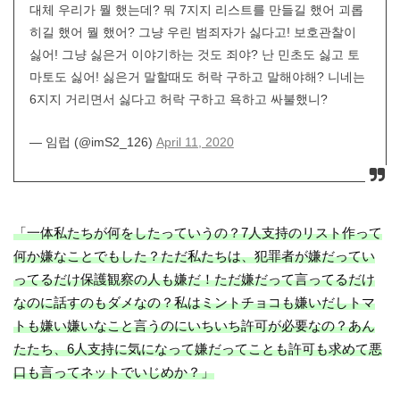
대체 우리가 뭘 했는데? 뭐 7지지 리스트를 만들길 했어 괴롭
히길 했어 뭘 했어? 그냥 우린 범죄자가 싫다고! 보호관찰이
싫어! 그냥 싫은거 이야기하는 것도 죄야? 난 민초도 싫고 토
마토도 싫어! 싫은거 말할때도 허락 구하고 말해야해? 니네는
6지지 거리면서 싫다고 허락 구하고 욕하고 싸불했니?
— 임럽 (@imS2_126)
April 11, 2020
「一体私たちが何をしたっていうの？7人支持のリスト作って
何か嫌なことでもした？ただ私たちは、犯罪者が嫌だってい
ってるだけ保護観察の人も嫌だ！ただ嫌だって言ってるだけ
なのに話すのもダメなの？私はミントチョコも嫌いだしトマ
トも嫌い嫌いなこと言うのにいちいち許可が必要なの？あん
たたち、6人支持に気になって嫌だってことも許可も求めて悪
口も言ってネットでいじめか？」