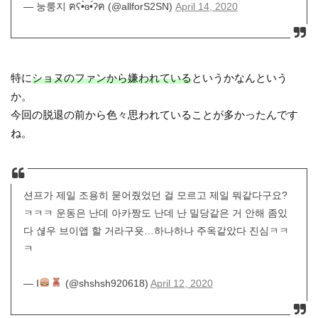
— 눙룽지 ฅʕ•̀ɞ•́ʔฅ (@allforS2SN)
April 14, 2020
特に
ショヌのファンから嫌われている
というかなんという
か。
今回の脱退の前から色々思われていることが多かったんです
ね。
션프가 제일 조용히 묻어줬었던 걸 모르고 제일 뭐같다구요?
ㅋㅋㅋ 운동은 난데 아카짱도 난데 난 밀당같은 거 안해 좀있
다 셚우 브이앱 할 거라구욧…하나하나 주옥같았다 진심ㅋㅋ
ㅋ
— I
(@shshsh920618)
April 12, 2020