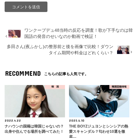
ワンクープデュ48当時の反応を調査！歌が下手なのは韓
国語の発音のせいなのか動画で検証！
多田さん(夜ふかし)の整形前と後を画像で比較！ダウン
タイム期間や料金はどれくらい？
RECOMMEND
こちらの記事も人気です。
韓 国
韓国芸能情報
2022.4.22
2025.6.10
ナハウンの国籍は韓国じゃないの？
THE BOYZジュヨンとシンシアの熱
出身や住んでる場所を調べてみた！
愛スキャンダル？匂わせ10選を徹
底…