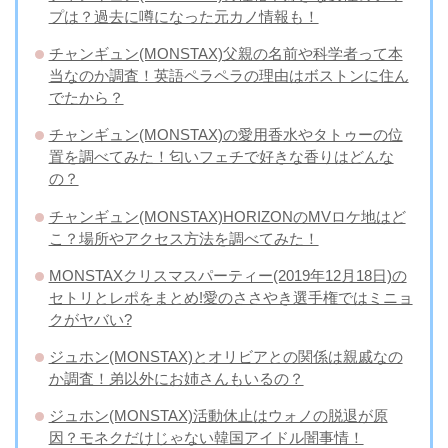
プは？過去に噂になった元カノ情報も！
チャンギュン(MONSTAX)父親の名前や科学者って本
当なのか調査！英語ペラペラの理由はボストンに住ん
でたから？
チャンギュン(MONSTAX)の愛用香水やタトゥーの位
置を調べてみた！匂いフェチで好きな香りはどんな
の？
チャンギュン(MONSTAX)HORIZONのMVロケ地はど
こ？場所やアクセス方法を調べてみた！
MONSTAXクリスマスパーティー(2019年12月18日)の
セトリとレポをまとめ!愛のささやき選手権ではミニョ
クがヤバい?
ジュホン(MONSTAX)とオリビアとの関係は親戚なの
か調査！弟以外にお姉さんもいるの？
ジュホン(MONSTAX)活動休止はウォノの脱退が原
因？モネクだけじゃない韓国アイドル闇事情！