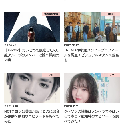
韓国芸能情報
other
2023.4.3
2021.12.21
【K-POP】わいせつで脱退した6人
TRENDZ(韓国)メンバープロフィー
組グループのメンバーは誰？詳細の
ルを調査！ビジュアルやダンス担当
内容…
も…
NCT
ドラマ
2021.8.10
2020.11.11
NCTテヨンは英語が話せるのに発音
クヘソンの性格はメンヘラでやばい
が微妙？動画やエピソードを調べて
って本当？離婚時のエピソードを調
みた！
べてみた！