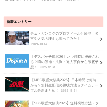
新着エントリー
チェ・ガンロクのプロフィールと経歴！名
言や人気の理由も調べてみた！
2026.01.13
【デスパッチ砲2026】いつ何時に発表され
る？噂の候補・法則・過去事例から徹底予
想！
2025.12.31
【MBC歌謡大祭典2025】日本時間は何時
から？無料生配信の視聴方法＆タイムテー
ブル最新まとめ！
2025.12.31
【SBS歌謡大祭典2025】無料視聴方法・タ