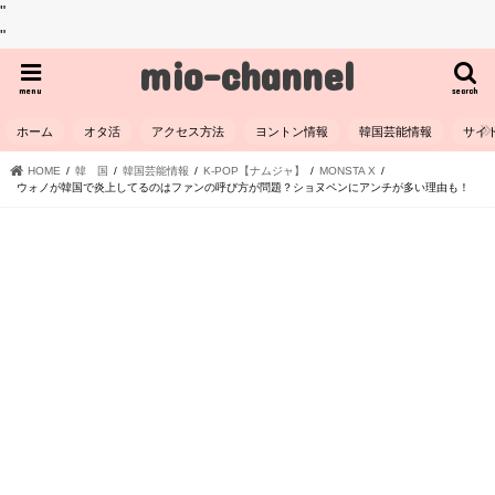
"
"
mio-channel
menu
search
ホーム
オタ活
アクセス方法
ヨントン情報
韓国芸能情報
サイ
HOME
韓 国
韓国芸能情報
K-POP【ナムジャ】
MONSTA X
ウォノが韓国で炎上してるのはファンの呼び方が問題？ショヌペンにアンチが多い理由も！