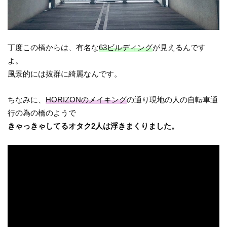
丁度この橋からは、有名な
63ビルディング
が見えるんです
よ。
風景的には抜群に綺麗なんです。
ちなみに、
HORIZONのメイキング
の通り現地の人の自転車通
行の為の橋のようで
きゃっきゃしてるオタク2人は浮きまくりました。