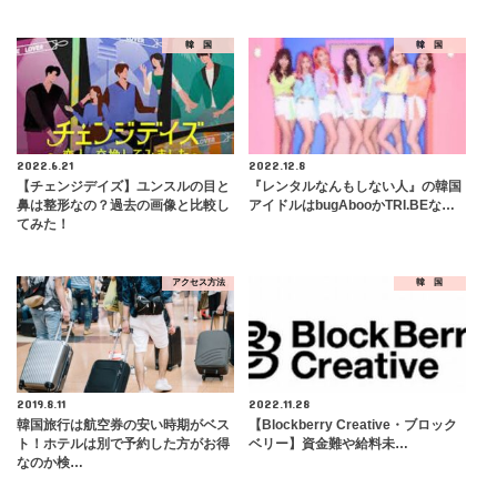
韓 国
韓 国
2022.6.21
2022.12.8
【チェンジデイズ】ユンスルの目と
『レンタルなんもしない人』の韓国
鼻は整形なの？過去の画像と比較し
アイドルはbugAbooかTRI.BEな…
てみた！
アクセス方法
韓 国
2019.8.11
2022.11.28
韓国旅行は航空券の安い時期がベス
【Blockberry Creative・ブロック
ト！ホテルは別で予約した方がお得
ベリー】資金難や給料未…
なのか検…