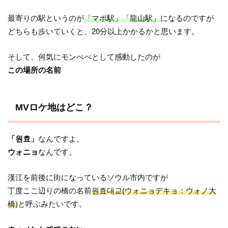
最寄りの駅というのが
「マポ駅」「龍山駅」
になるのですが
どちらも歩いていくと、20分以上かかるかと思います。
そして、何気にモンべべとして感動したのが
この場所の名前
MVロケ地はどこ？
「원효」
なんですよ。
ウォニョ
なんです。
漢江を前後に街になっているソウル市内ですが
丁度ここ辺りの橋の名前
원효대교(ウォニョデキョ：ウォノ大
橋)
と呼ぶみたいです。