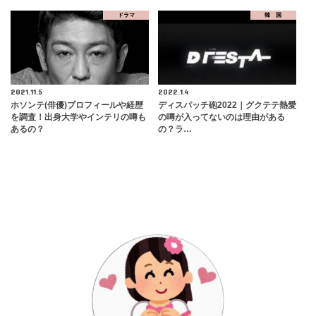
ドラマ
韓 国
2021.11.5
2022.1.4
ホソンテ(俳優)プロフィールや経歴
ディスパッチ砲2022｜グクテテ熱愛
を調査！出身大学やインテリの噂も
の噂が入ってないのは理由がある
あるの？
の？ラ…