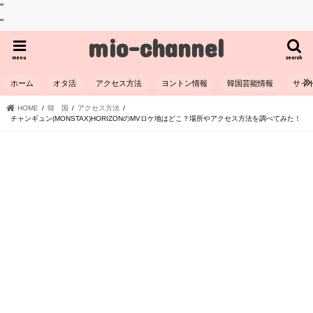
"
"
mio-channel
menu
search
ホーム
オタ活
アクセス方法
ヨントン情報
韓国芸能情報
サイ
HOME
韓 国
アクセス方法
チャンギュン(MONSTAX)HORIZONのMVロケ地はどこ？場所やアクセス方法を調べてみた！