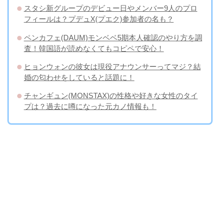
スタシ新グループのデビュー日やメンバー9人のプロ
フィールは？プデュX(プエク)参加者の名も？
ペンカフェ(DAUM)モンベベ5期本人確認のやり方を調
査！韓国語が読めなくてもコピペで安心！
ヒョンウォンの彼女は現役アナウンサーってマジ？結
婚の匂わせをしていると話題に！
チャンギュン(MONSTAX)の性格や好きな女性のタイ
プは？過去に噂になった元カノ情報も！