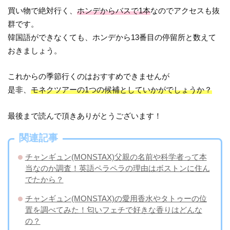
買い物で絶対行く、
ホンデからバスで1本
なのでアクセスも抜
群です。
韓国語ができなくても、ホンデから13番目の停留所と数えて
おきましょう。
これからの季節行くのはおすすめできませんが
是非、
モネクツアーの1つの候補としていかがでしょうか？
最後まで読んで頂きありがとうございます！
関連記事
チャンギュン(MONSTAX)父親の名前や科学者って本
当なのか調査！英語ペラペラの理由はボストンに住ん
でたから？
チャンギュン(MONSTAX)の愛用香水やタトゥーの位
置を調べてみた！匂いフェチで好きな香りはどんな
の？