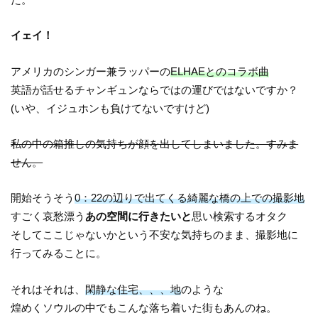
イェイ！
アメリカのシンガー兼ラッパーの
ELHAEとのコラボ曲
英語が話せるチャンギュンならではの運びではないですか？
(いや、イジュホンも負けてないですけど)
私の中の箱推しの気持ちが顔を出してしまいました。すみま
せん。
開始そうそう
0：22の辺りで出てくる綺麗な橋の上での撮影地
すごく哀愁漂う
あの空間に行きたいと
思い検索するオタク
そしてここじゃないかという不安な気持ちのまま、撮影地に
行ってみることに。
それはそれは、
閑静な住宅、、、地
のような
煌めくソウルの中でもこんな落ち着いた街もあんのね。