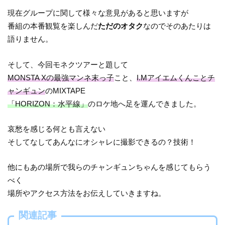
現在グループに関して様々な意見があると思いますが
番組の本番観覧を楽しんだ
ただのオタク
なのでそのあたりは
語りません。
そして、今回モネクツアーと題して
MONSTA Xの最強マンネ末っ子
こと、
I.Mアイエムくんことチ
ャンギュン
のMIXTAPE
「HORIZON：水平線」
のロケ地へ足を運んできました。
哀愁を感じる何とも言えない
そしてなしてあんなにオシャレに撮影できるの？技術！
他にもあの場所で我らのチャンギュンちゃんを感じてもらう
べく
場所やアクセス方法をお伝えしていきますね。
関連記事