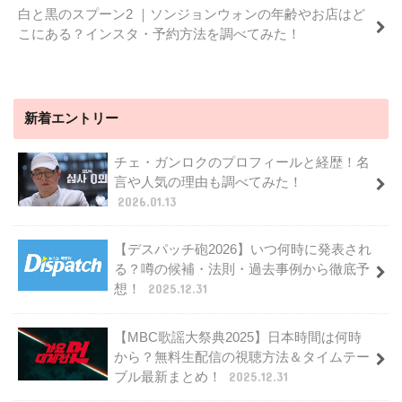
白と黒のスプーン2 ｜ソンジョンウォンの年齢やお店はど
こにある？インスタ・予約方法を調べてみた！
新着エントリー
チェ・ガンロクのプロフィールと経歴！名
言や人気の理由も調べてみた！
2026.01.13
【デスパッチ砲2026】いつ何時に発表され
る？噂の候補・法則・過去事例から徹底予
想！
2025.12.31
【MBC歌謡大祭典2025】日本時間は何時
から？無料生配信の視聴方法＆タイムテー
ブル最新まとめ！
2025.12.31