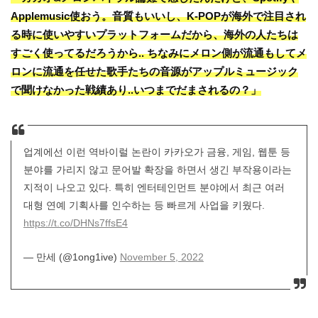
Applemusic使おう。音質もいいし、K-POPが海外で注目され
る時に使いやすいプラットフォームだから、海外の人たちは
すごく使ってるだろうから.. ちなみにメロン側が流通もしてメ
ロンに流通を任せた歌手たちの音源がアップルミュージック
で聞けなかった戦績あり..いつまでだまされるの？」
업계에선 이런 역바이럴 논란이 카카오가 금융, 게임, 웹툰 등
분야를 가리지 않고 문어발 확장을 하면서 생긴 부작용이라는
지적이 나오고 있다. 특히 엔터테인먼트 분야에서 최근 여러
대형 연예 기획사를 인수하는 등 빠르게 사업을 키웠다.
https://t.co/DHNs7ffsE4
— 만세 (@1ong1ive)
November 5, 2022