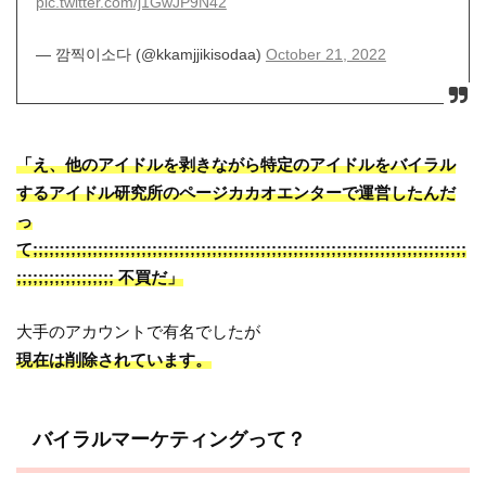
pic.twitter.com/j1GwJP9N42
— 깜찍이소다 (@kkamjjikisodaa)
October 21, 2022
「え、他のアイドルを剥きながら特定のアイドルをバイラル
するアイドル研究所のページカカオエンターで運営したんだ
っ
て;;;;;;;;;;;;;;;;;;;;;;;;;;;;;;;;;;;;;;;;;;;;;;;;;;;;;;;;;;;;;;;;;;;;;;;;;;;;;;;;
;;;;;;;;;;;;;;;;;; 不買だ」
大手のアカウントで有名でしたが
現在は削除されています。
バイラルマーケティングって？