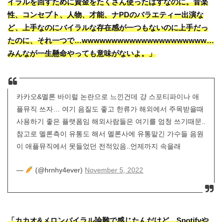
イラルを回すために資金をたくさん使ったはずなのに。音楽
性、コンセプト、人物、才能、ナPDのバラエティー出演な
ど、上手なのにバイラルな存在感が一つもないのに上手だっ
たのに、それ一つで…wwwwwwwwwwwwwwwwwwwww…
みんなが一生懸命やっても意味がないよ。」
카카오&멜론 바이럴 논란으로 느낀건데 걍 스포티파이나 애
플뮤직 쓰자… 여기 음질도 좋고 한류가 해외에서 주목받을때
사용하기 좋은 플랫폼임 해외사람들은 여기를 엄청 쓰기때문..
참고로 멜론측이 유통도 해서 멜론사에 유통맡긴 가수들 음원
이 애플뮤직에서 못들었던 전적있음..언제까지 속을래
—
(@hrnhy4ever)
November 5, 2022
「カカオ&メロンバイラル論難で感じたんだけど、Spotifyや