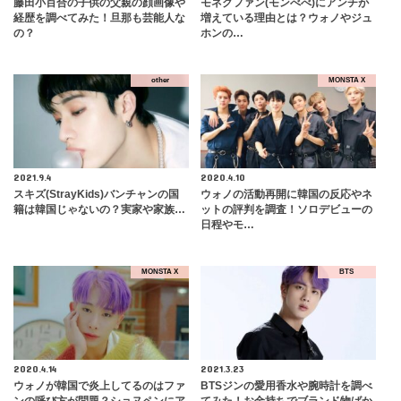
藤田小百合の子供の父親の顔画像や
モネクファン(モンべべ)にアンチが
経歴を調べてみた！旦那も芸能人な
増えている理由とは？ウォノやジュ
の？
ホンの…
other
MONSTA X
2021.9.4
2020.4.10
スキズ(StrayKids)バンチャンの国
ウォノの活動再開に韓国の反応やネ
籍は韓国じゃないの？実家や家族…
ットの評判を調査！ソロデビューの
日程やモ…
MONSTA X
BTS
2020.4.14
2021.3.23
ウォノが韓国で炎上してるのはファ
BTSジンの愛用香水や腕時計を調べ
ンの呼び方が問題？ショヌペンにア
てみた！お金持ちでブランド物ばか