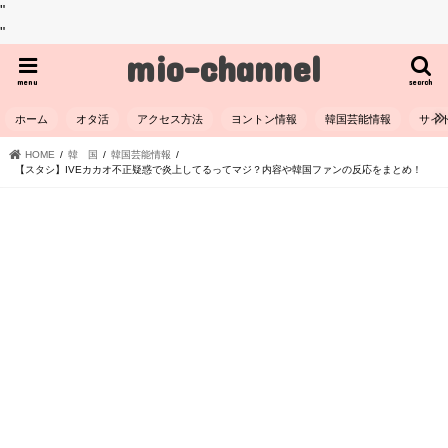
"
"
mio-channel
menu
search
ホーム
オタ活
アクセス方法
ヨントン情報
韓国芸能情報
サイ
HOME
韓 国
韓国芸能情報
【スタシ】IVEカカオ不正疑惑で炎上してるってマジ？内容や韓国ファンの反応をまとめ！