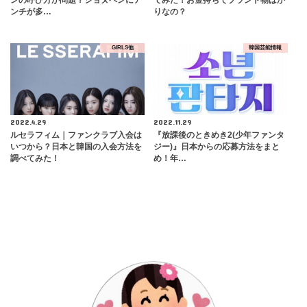
ンチが多…
りなの？
GIRLS他
韓国芸能情報
2022.4.29
2022.11.29
ルセラフィム｜ファンクラブ入会は
『放課後のときめき2(少年ファンタ
いつから？日本と韓国の入会方法を
ジー)』日本からの応募方法をまと
調べてみた！
め！年…