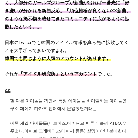
く、大部分のガールズグループが新曲が出れば一番先に「好
き嫌いが分かれる新曲反応」「順位推移が良くないXX新曲」
のような掲示物を載せてきたコミュニティに広がるように拡
散したという。」
日本のTwitterでも韓国のアイドル情報を真っ先に拡散してく
れる大手垢って多いですよね。
韓国でも同じように人気のアカウントがあります。
それが
「アイドル研究所」というアカウント
でした。
헐 다른 아이돌들 까면서 특정 아이돌들 바이럴하는 아이돌연
구소 페이지 카카오 엔터에서 운영했던거래;;;
이쪽 계열 아이돌들(더보이즈,에이핑크,빅톤,위클리,ATBO,우
주소녀,아이브,크래비티,스테이씨 등등) 실망이야!!! 불매한다!