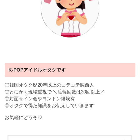
K-POPアイドルオタクです
◎韓国オタク歴20年以上のコテコテ関西人
◎とにかく現場重視で ＼渡韓回数は30回以上／
◎対面サイン会やヨントン経験有
◎オタクで得た知識をお伝えしていきます
お気軽にどうぞ♡