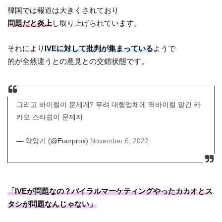
韓国では報道は大きくされており
問題だと炎上
し取り上げられています。
それにより
IVEに対して批判が集まっている
ようで
的が全然違うとの意見との交錯状態です。
그리고 바이럴이 문제게? 무려 대행업체에 역바이럴 맡긴 카
카오 스타쉽이 문제지
— 약앙기 (@Eucrprox)
November 6, 2022
「IVEが問題なの？バイラルマーケティングやったカカオとス
タシが問題なんじゃない」