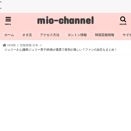
"
"
mio-channel
menu
search
ホーム
オタ活
アクセス方法
ヨントン情報
韓国芸能情報
サイ
HOME
芸能情報-日本-
ジュリーさん(藤島ジュリー景子)性格が最悪で差別が激しい？ファンの反応もまとめ！