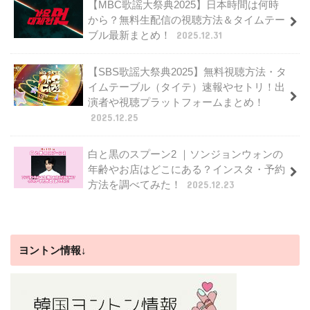
【MBC歌謡大祭典2025】日本時間は何時
から？無料生配信の視聴方法＆タイムテー
ブル最新まとめ！
2025.12.31
【SBS歌謡大祭典2025】無料視聴方法・タ
イムテーブル（タイテ）速報やセトリ！出
演者や視聴プラットフォームまとめ！
2025.12.25
白と黒のスプーン2 ｜ソンジョンウォンの
年齢やお店はどこにある？インスタ・予約
方法を調べてみた！
2025.12.23
ヨントン情報↓