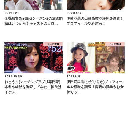
2019.8.21
2020.7.10
全裸監督(Netflix)シーズン2の放送開
伊崎花菜の出身高校や評判を調査！
始はいつから？キャストのヒロ…
プロフィールや経歴も！
テレビ番組
テレビ番組
2020.10.20
2021.6.16
おとうふ(マッチングアプリ専門家)
肥田莉里香(ひだりりか)プロフィー
本名や経歴を調査してみた！彼氏は
ルや経歴を調査！両親の職業やお金
イケメ…
持ちっ…