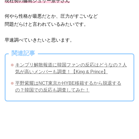
現社長の藤島ジュリー景子さん
何やら性格が最悪だとか、圧力がすごいなど
問題だらけと言われているみたいです。
早速調べていきたいと思います。
関連記事
キンプリ解散報道に韓国ファンの反応はどうなの？人
気が高いメンバーも調査！【King & Prince】
平野紫耀はNCT東京かHYBE移籍するから脱退する
の？韓国での反応も調査してみた！