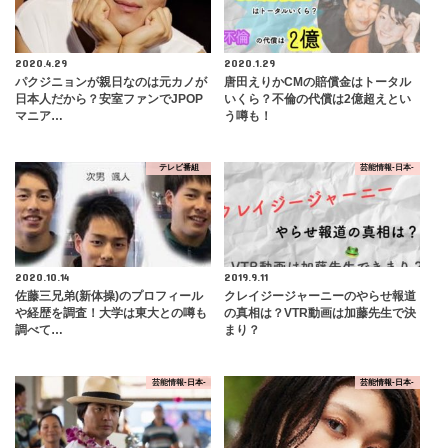
2020.4.29
2020.1.29
パクジニョンが親日なのは元カノが
唐田えりかCMの賠償金はトータル
日本人だから？安室ファンでJPOP
いくら？不倫の代償は2億超えとい
マニア…
う噂も！
テレビ番組
芸能情報-日本-
2020.10.14
2019.9.11
佐藤三兄弟(新体操)のプロフィール
クレイジージャーニーのやらせ報道
や経歴を調査！大学は東大との噂も
の真相は？VTR動画は加藤先生で決
調べて…
まり？
芸能情報-日本-
芸能情報-日本-