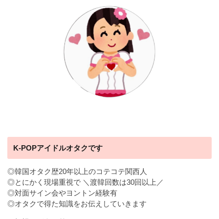
K-POPアイドルオタクです
◎韓国オタク歴20年以上のコテコテ関西人
◎とにかく現場重視で ＼渡韓回数は30回以上／
◎対面サイン会やヨントン経験有
◎オタクで得た知識をお伝えしていきます