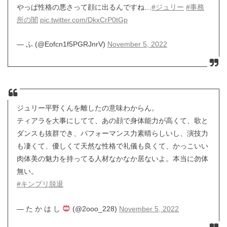
やっぱ性格の悪さって顔に出るんですね…
#ジュリー
#事務
所の闇
pic.twitter.com/DkxCrP0tGp
— ふ (@Eofcn1f5PGRJnrV)
November 5, 2022
ジュリー平野くんを離したの意味わからん。
ティアラを大事にしてて、あの顔で身体能力が高くて、歌と
ダンスも抜群でき、パフォーマンス力素晴らしいし、演技力
も凄くて、優しくて天然な性格で礼儀も良くて、かっこいい
肉体美の魅力を持ってる人材なかなか居ないよ。本当に勿体
無い。
#キンプリ脱退
— た か は し
(@2ooo_228)
November 5, 2022