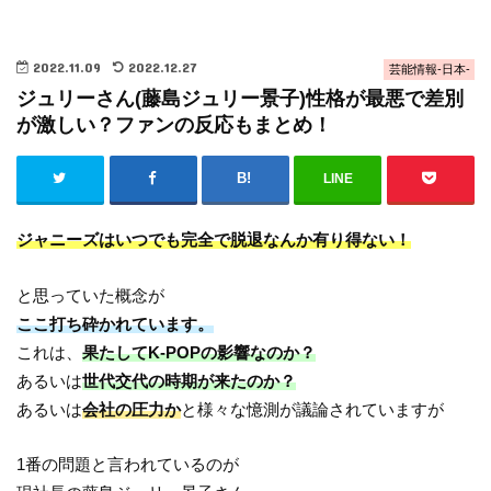
2022.11.09
2022.12.27
芸能情報-日本-
ジュリーさん(藤島ジュリー景子)性格が最悪で差別
が激しい？ファンの反応もまとめ！
LINE
ジャニーズはいつでも完全で脱退なんか有り得ない！
と思っていた概念が
ここ打ち砕かれています。
これは、
果たしてK-POPの影響なのか？
あるいは
世代交代の時期が来たのか？
あるいは
会社の圧力か
と様々な憶測が議論されていますが
1番の問題と言われているのが