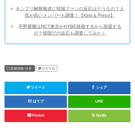
キンプリ解散報道に韓国ファンの反応はどうなの？人
気が高いメンバーも調査！【King & Prince】
平野紫耀はNCT東京かHYBE移籍するから脱退する
の？韓国での反応も調査してみた！
芸能情報-日本-
おすすめ
ツイート
シェア
はてブ
LINE
Pocket
feedly