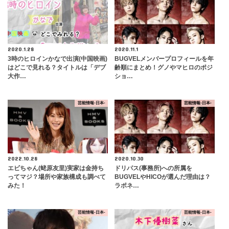
2020.1.28
2020.11.1
3時のヒロインかなで出演(中国映画)
BUGVELメンバープロフィールを年
はどこで見れる？タイトルは「デブ
齢順にまとめ！グノやマヒロのポジ
大作…
ショ…
芸能情報-日本-
芸能情報-日本-
2022.10.28
2020.10.30
エビちゃん(蛯原友里)実家は金持ち
ドリパス(事務所)への所属を
ってマジ？場所や家族構成も調べて
BUGVELやHICOが選んだ理由は？
みた！
ラポネ…
芸能情報-日本-
芸能情報-日本-