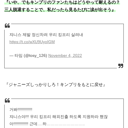
『いや、でもキンプリのファンたちはどうやって耐えるの？
三人脱退することで、私だったら見るたびに涙が出そう』
쟈니스 제발 정신차려 우리 킹프리 살려내
https://t.co/wXU9UyoIGM
— 타임 (@tosy_126)
November 4, 2022
『ジャニーズしっかりしろ！キンプリをもとに戻せ』
거봐!!!!!!!!!!!!!
쟈니스야!!! 우리 킹프리 해외진출 하도록 지원하라 했잖
아!!!!!!!!!!!!! 근데….하………………………..