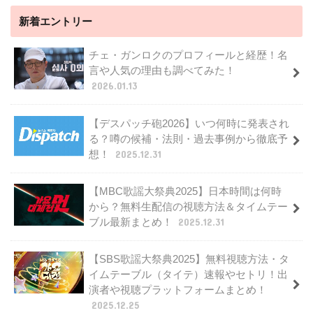
新着エントリー
チェ・ガンロクのプロフィールと経歴！名
言や人気の理由も調べてみた！
2026.01.13
【デスパッチ砲2026】いつ何時に発表され
る？噂の候補・法則・過去事例から徹底予
想！
2025.12.31
【MBC歌謡大祭典2025】日本時間は何時
から？無料生配信の視聴方法＆タイムテー
ブル最新まとめ！
2025.12.31
【SBS歌謡大祭典2025】無料視聴方法・タ
イムテーブル（タイテ）速報やセトリ！出
演者や視聴プラットフォームまとめ！
2025.12.25