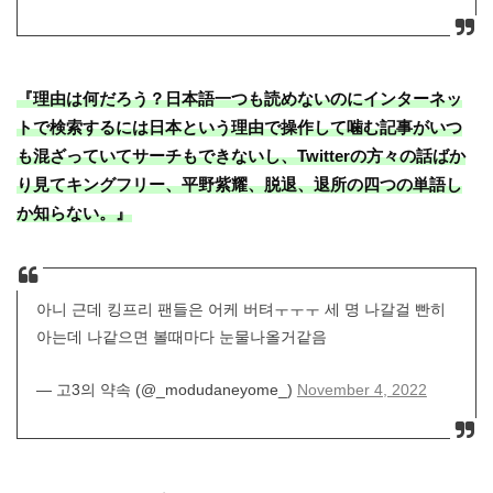
『理由は何だろう？日本語一つも読めないのにインターネッ
トで検索するには日本という理由で操作して噛む記事がいつ
も混ざっていてサーチもできないし、Twitterの方々の話ばか
り見てキングフリー、平野紫耀、脱退、退所の四つの単語し
か知らない。』
아니 근데 킹프리 팬들은 어케 버텨ㅜㅜㅜ 세 명 나갈걸 빤히
아는데 나같으면 볼때마다 눈물나올거같음
— 고3의 약속 (@_modudaneyome_)
November 4, 2022