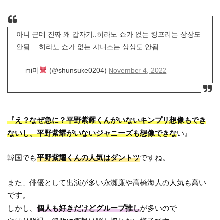
아니 근데 진짜 왜 갑자기..히라노 쇼가 없는 킹프리는 상상도
안됨… 히라노 쇼가 없는 쟈니스는 상상도 안됨…
— mi미
(@shunsuke0204)
November 4, 2022
『え？なぜ急に？平野紫耀くんがいないキンプリ想像もでき
ないし、平野紫耀がいないジャニーズも想像できな
い』
韓国でも
平野紫耀くんの人気はダントツ
ですね。
また、俳優として出演が多い永瀬廉や高橋海人の人気も高い
です。
しかし、
個人も好きだけどグループ推し
が多いので