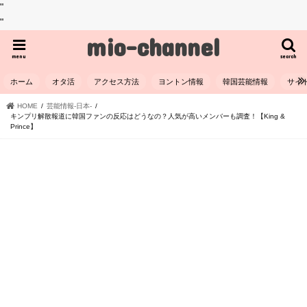
"
"
mio-channel
menu
search
ホーム
オタ活
アクセス方法
ヨントン情報
韓国芸能情報
サイ
HOME
芸能情報-日本-
キンプリ解散報道に韓国ファンの反応はどうなの？人気が高いメンバーも調査！【King &
Prince】