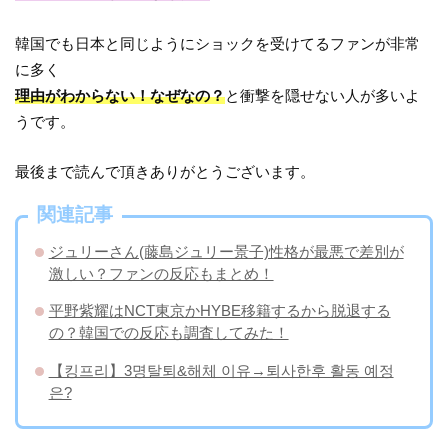
韓国でも日本と同じようにショックを受けてるファンが非常
に多く
理由がわからない！なぜなの？
と衝撃を隠せない人が多いよ
うです。
最後まで読んで頂きありがとうございます。
関連記事
ジュリーさん(藤島ジュリー景子)性格が最悪で差別が
激しい？ファンの反応もまとめ！
平野紫耀はNCT東京かHYBE移籍するから脱退する
の？韓国での反応も調査してみた！
【킹프리】3명탈퇴&해체 이유→퇴사한후 활동 예정
은?