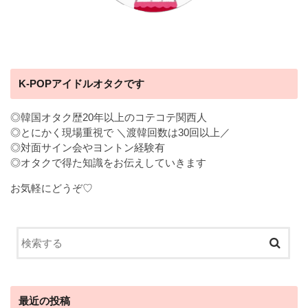
K-POPアイドルオタクです
◎韓国オタク歴20年以上のコテコテ関西人
◎とにかく現場重視で ＼渡韓回数は30回以上／
◎対面サイン会やヨントン経験有
◎オタクで得た知識をお伝えしていきます
お気軽にどうぞ♡
最近の投稿