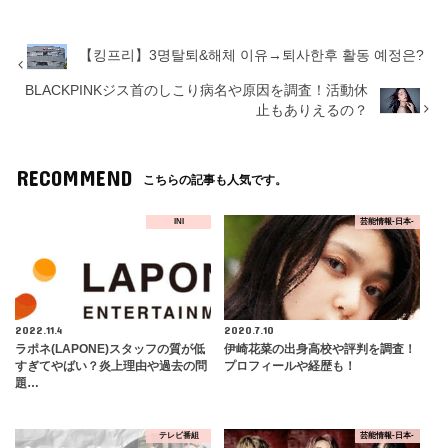
【킹프리】3명탈퇴&해체 이유→퇴사한후 활동 예정은?
BLACKPINKジス首のしこり病名や原因を調査！活動休
止もありえるの？
RECOMMEND
こちらの記事も人気です。
INI
芸能情報-日本-
2022.11.4
2020.7.10
ラポネ(LAPONE)スタッフの質が低
伊崎花菜の出身高校や評判を調査！
すぎてやばい？炎上理由や過去の問
プロフィールや経歴も！
題…
テレビ番組
芸能情報-日本-