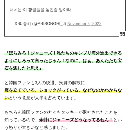
너네는 이 황금들을 놓친줄 알아라….
— 아리송히 (@ARISONGHI_J)
November 4, 2022
『ほらみろ！ジャニーズ！私たちのキンプリ海外進出できる
ようにしろって言ったじゃん！なのに、はぁ、あんたたち宝
石を逃したと思え』
と韓国ファンも3人の脱退、実質の解散に
腹を立てている、ショックがっている、なぜなのかわからな
い
という意見が大半を占めています。
もちろん韓国ファンの方々もタッキーが退社されたことを
知っているので、
余計にジャニーズどうなってるねん！
とい
う怒りが大きいなと感じました。