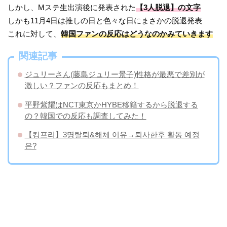
しかし、Mステ生出演後に発表された
【3人脱退】の文字
しかも11月4日は推しの日と色々な日にまさかの脱退発表
これに対して、
韓国ファンの反応はどうなのかみていきます
関連記事
ジュリーさん(藤島ジュリー景子)性格が最悪で差別が
激しい？ファンの反応もまとめ！
平野紫耀はNCT東京かHYBE移籍するから脱退する
の？韓国での反応も調査してみた！
【킹프리】3명탈퇴&해체 이유→퇴사한후 활동 예정
은?