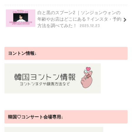
白と黒のスプーン2 ｜ソンジョンウォンの
年齢やお店はどこにある？インスタ・予約
方法を調べてみた！
2025.12.23
ヨントン情報↓
韓国♡コンサート会場専用↓