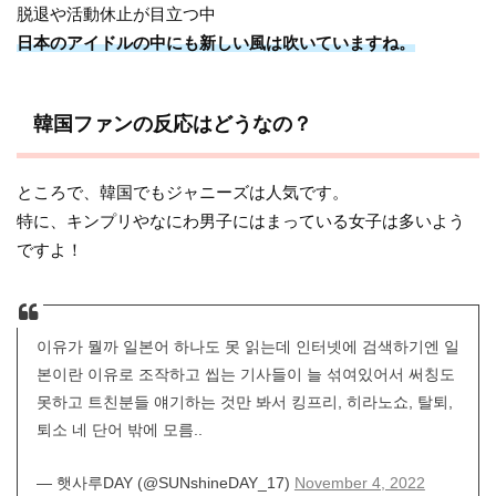
脱退や活動休止が目立つ中
日本のアイドルの中にも新しい風は吹いていますね。
韓国ファンの反応はどうなの？
ところで、韓国でもジャニーズは人気です。
特に、キンプリやなにわ男子にはまっている女子は多いよう
ですよ！
이유가 뭘까 일본어 하나도 못 읽는데 인터넷에 검색하기엔 일
본이란 이유로 조작하고 씹는 기사들이 늘 섞여있어서 써칭도
못하고 트친분들 얘기하는 것만 봐서 킹프리, 히라노쇼, 탈퇴,
퇴소 네 단어 밖에 모름..
— 햇사루DAY (@SUNshineDAY_17)
November 4, 2022