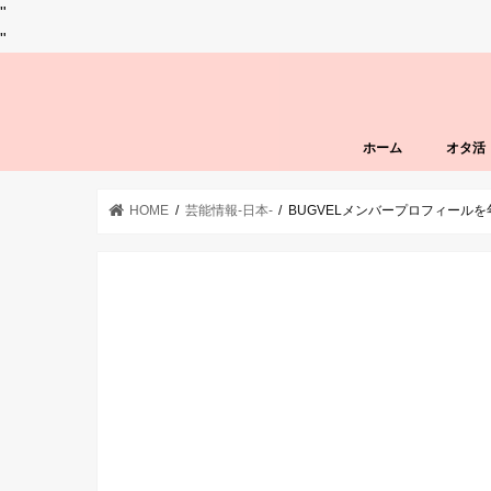
"
"
ホーム
オタ活
HOME
芸能情報-日本-
BUGVELメンバープロフィール