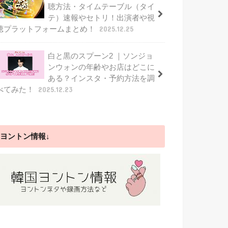
聴方法・タイムテーブル（タイ
テ）速報やセトリ！出演者や視
聴プラットフォームまとめ！
2025.12.25
白と黒のスプーン2 ｜ソンジョ
ンウォンの年齢やお店はどこに
ある？インスタ・予約方法を調
べてみた！
2025.12.23
ヨントン情報↓