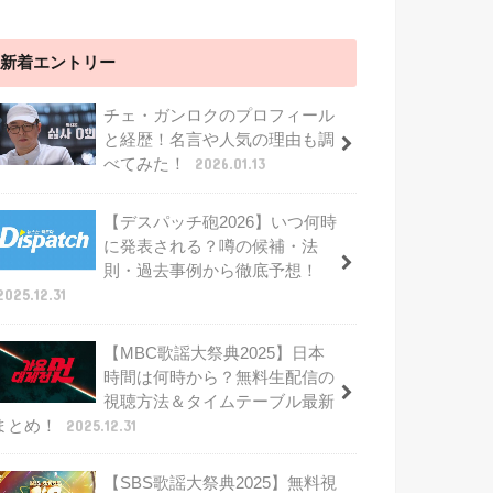
新着エントリー
チェ・ガンロクのプロフィール
と経歴！名言や人気の理由も調
べてみた！
2026.01.13
【デスパッチ砲2026】いつ何時
に発表される？噂の候補・法
則・過去事例から徹底予想！
2025.12.31
【MBC歌謡大祭典2025】日本
時間は何時から？無料生配信の
視聴方法＆タイムテーブル最新
まとめ！
2025.12.31
【SBS歌謡大祭典2025】無料視