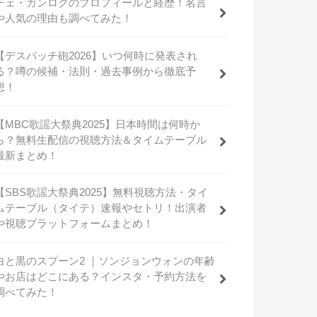
チェ・ガンロクのプロフィールと経歴！名言
や人気の理由も調べてみた！
【デスパッチ砲2026】いつ何時に発表され
る？噂の候補・法則・過去事例から徹底予
想！
【MBC歌謡大祭典2025】日本時間は何時か
ら？無料生配信の視聴方法＆タイムテーブル
最新まとめ！
【SBS歌謡大祭典2025】無料視聴方法・タイ
ムテーブル（タイテ）速報やセトリ！出演者
や視聴プラットフォームまとめ！
白と黒のスプーン2 ｜ソンジョンウォンの年齢
やお店はどこにある？インスタ・予約方法を
調べてみた！