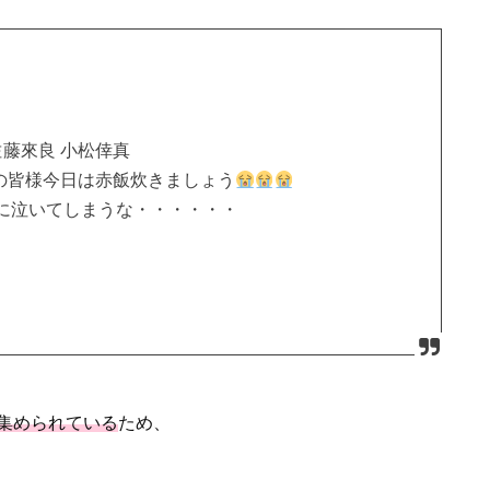
暉 佐藤來良 小松倖真
の皆様今日は赤飯炊きましょう
に泣いてしまうな・・・・・・
集められている
ため、