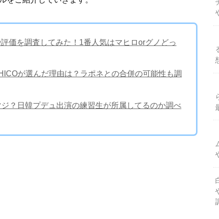
や評価を調査してみた！1番人気はマヒロorグノどっ
やHICOが選んだ理由は？ラポネとの合併の可能性も調
ってマジ？日韓プデュ出演の練習生が所属してるのか調べ