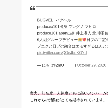
BUGVEL ｰバグベルｰ
producex101出身 ワングノ マヒロ
produce101japan出身 井上港人 北川
6人組グループデビュー
日プの亡霊
プエクと日プの融合はエモすぎるほんと
pic.twitter.com/QOeJbpKOYd
— にも (@2mO_____)
October 29, 2020
実力、知名度、人気度ともに高いメンバーが
これからの活動がとても期待されています。