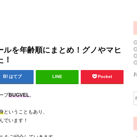
ィールを年齢順にまとめ！グノやマヒ
た！
はてブ
LINE
Pocket
ープ
BUGVEL
。
身
ということもあり、
んでいます！
ールをご紹介していきます。