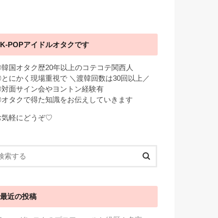
K-POPアイドルオタクです
◎韓国オタク歴20年以上のコテコテ関西人
◎とにかく現場重視で ＼渡韓回数は30回以上／
◎対面サイン会やヨントン経験有
◎オタクで得た知識をお伝えしていきます
お気軽にどうぞ♡
最近の投稿