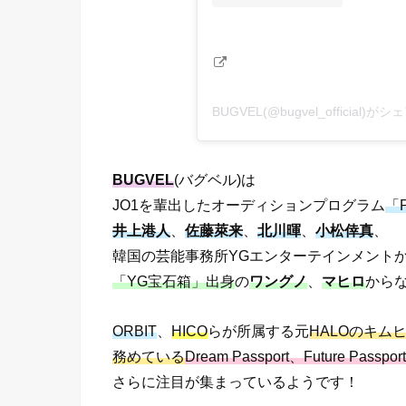
BUGVEL(@bugvel_official)
BUGVEL
(バグベル)は
JO1を輩出したオーディションプログラム
「P
井上港人
、
佐藤萊来
、
北川暉
、
小松倖真
、
韓国の芸能事務所YGエンターテインメント
「YG宝石箱」出身
の
ワングノ
、
マヒロ
から
ORBIT
、
HICO
らが所属する元
HALOのキム
務めている
Dream Passport、Future Passpo
さらに注目が集まっているようです！