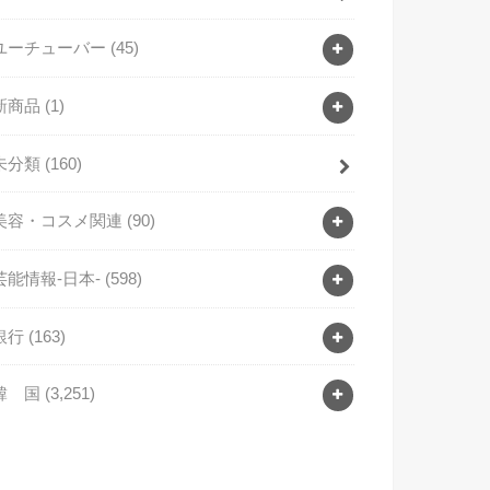
ユーチューバー
(45)
新商品
(1)
未分類
(160)
美容・コスメ関連
(90)
芸能情報-日本-
(598)
銀行
(163)
韓 国
(3,251)