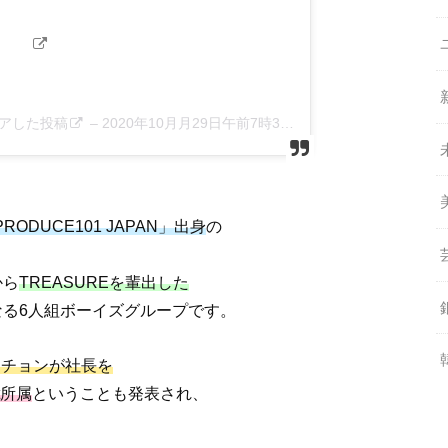
がシェアした投稿
–
2020年10月月29日午前7時31分PDT
RODUCE101 JAPAN」出身
の
から
TREASUREを輩出した
なる6人組ボーイズグループです。
ヒチョンが社長を
rt所属
ということも発表され、