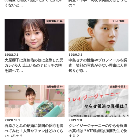
くないと…
の？
芸能情報-日本-
テレビ番組
2022.3.2
2020.3.9
大原櫻子は真剣佑の他に交際した元
中島セナの性格やプロフィールを調
カレが5人以上いるの？ビッチの噂
査！笑顔の写真が少ない理由は人見
を調べて…
知りが原…
芸能情報-日本-
芸能情報-日本-
2020.10.1
2019.9.11
石原さとみの結婚に韓国の反応を調
クレイジージャーニーのやらせ報道
べてみた！人気やファンはどのくら
の真相は？VTR動画は加藤先生で決
いいるの？
まり？