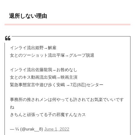
退所しない理由
インライ流出姫野→解雇
女とのツーショット流出平塚→グループ脱退
インライ流出佐藤龍我→お咎めなし
女とのキス動画流出安嶋→映画主演
緊急事態宣言中遊び歩く安嶋 →7忍(8忍)センター
事務所の推されメンは何やっても許されてお気楽でいいです
ね
きちんと頑張ってる子の邪魔すんなカス
— ¼ (@urak__8)
June 1, 2022