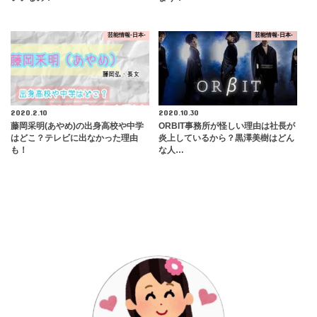
芸能情報-日本-
芸能情報-日本-
2020.2.10
2020.10.30
藤岡采明(あやめ)の出身高校や中学
ORBIT事務所が怪しい理由は社長が
はどこ？テレビに出なかった理由
炎上しているから？黒澤美樹はどん
も！
な人…