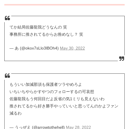
てか結局佐藤龍我どうなんの 笑
事務所に推されてるからお咎めなし？ 笑
— あ (@okox7sLlo3lBOh4)
May 30, 2022
もういい加減那須も保護者ツラやめろよ
いちいちやらかすやつのフォローするの可哀想
佐藤龍我もう何回目だよ反省の気1ミリも見えないわ
推されてるから好き勝手やっていいと思ってんのかよファン
減るわ
— うっぜえ (@arrowtothehell)
May 28, 2022