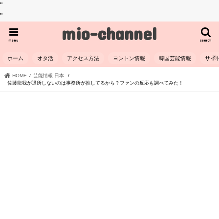
"
"
mio-channel
menu
search
ホーム
オタ活
アクセス方法
ヨントン情報
韓国芸能情報
サイ
HOME
芸能情報-日本-
佐藤龍我が退所しないのは事務所が推してるから？ファンの反応も調べてみた！