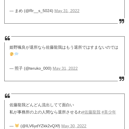
— まめ (@Rr__s_5024)
May 31, 2022
姫野颯良が退所なら佐藤龍我はもう退所ではすまないのでは
— 照子 (@teruko_000)
May 31, 2022
佐藤龍我どんどん流出してて面白い
私が事務所の上の人間なら退所させるわ
#佐藤龍我
#美少年
—
(@ILV6ydYZkk2vQXf)
May 30, 2022