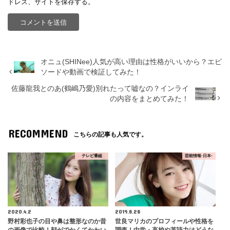
ドレス、サイトを保存する。
オニュ(SHINee)人気が高い理由は性格がいいから？エピ
ソードや動画で検証してみた！
佐藤龍我とのあ(鶴嶋乃愛)別れたって嘘なの？インライ
の内容をまとめてみた！
RECOMMEND
こちらの記事も人気です。
テレビ番組
芸能情報-日本-
2020.4.2
2019.8.28
野村彩也子の目や鼻は整形なのか昔
世良マリカのプロフィールや性格を
の画像で比較！顔がでかくてかわい
調査！中学・高校や英語力はどうな