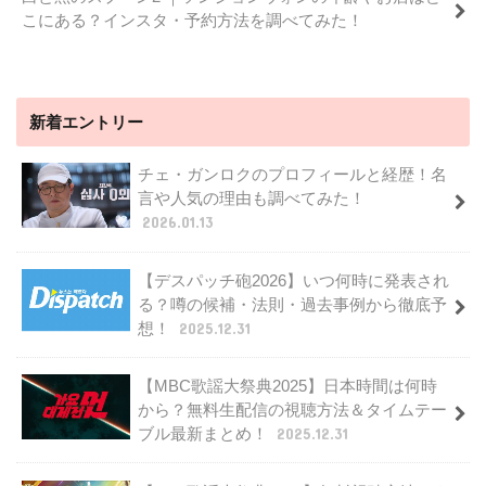
こにある？インスタ・予約方法を調べてみた！
新着エントリー
チェ・ガンロクのプロフィールと経歴！名
言や人気の理由も調べてみた！
2026.01.13
【デスパッチ砲2026】いつ何時に発表され
る？噂の候補・法則・過去事例から徹底予
想！
2025.12.31
【MBC歌謡大祭典2025】日本時間は何時
から？無料生配信の視聴方法＆タイムテー
ブル最新まとめ！
2025.12.31