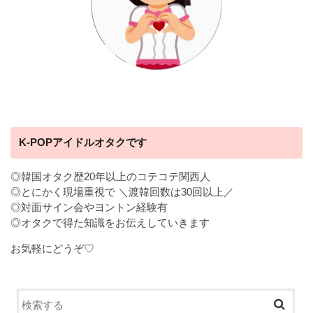
K-POPアイドルオタクです
◎韓国オタク歴20年以上のコテコテ関西人
◎とにかく現場重視で ＼渡韓回数は30回以上／
◎対面サイン会やヨントン経験有
◎オタクで得た知識をお伝えしていきます
お気軽にどうぞ♡