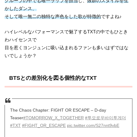
グループの中でも唯一ラップを担当
し、
抜群のスタイルを生
かしたダンス、
そして唯一無二の独特な声色をした歌が特徴的
ですよね♪
ハイレベルなパフォーマンスで魅了するTXTの中でもひとき
わハイセンスで
目を惹くヨンジュンに吸い込まれるファンも多いはずではな
いでしょうか？
BTSとの差別化を図る個性的なTXT
The Chaos Chapter: FIGHT OR ESCAPE – D-day
Teaser
#TOMORROW_X_TOGETHER
#투모로우바이투게더
#TXT
#FIGHT_OR_ESCAPE
pic.twitter.com/S27nnt9vbE