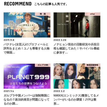
RECOMMEND
こちらの記事も人気です。
韓 国
other
2019.11.8
2022.5.28
パクナレ(女芸人)のプロフィールと
ノテヒョン現在の活動状況や兵役日
評判をまとめ！ユノも尊敬する人物
程も確認してみた！サバイバル番組
で韓国…
に参加す…
ガルプラ999
韓国芸能情報
2021.9.6
2022.5.2
ガルプラ中国メンバーは強制帰国に
NMIXX(エンミックス)整形してるメ
なるの？政治的発言が問題になって
ンバーがいるのか調査！JYPは整
るのか調…
形…