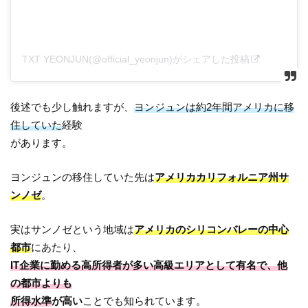
TXT YEONJUN(@official_yeonjun)がシェアした投稿
後述でも少し触れますが、
ヨンジュンは約2年間アメリカに移
住していた
経験
があります。
ヨンジュンの移住していた先は
アメリカカリフォルニア州サ
ンノゼ
。
実はサンノゼという地域は
アメリカのシリコンバレーの中心
都市
にあたり、
IT企業に勤める高所得者が多い高級エリアとして有名で、他
の都市よりも
所得水準
が高い
ことでも知られています。