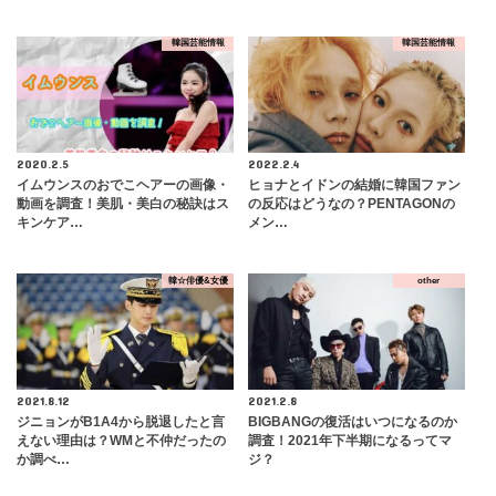
韓国芸能情報
韓国芸能情報
2020.2.5
2022.2.4
イムウンスのおでこヘアーの画像・
ヒョナとイドンの結婚に韓国ファン
動画を調査！美肌・美白の秘訣はス
の反応はどうなの？PENTAGONの
キンケア…
メン…
韓☆俳優&女優
other
2021.8.12
2021.2.8
ジニョンがB1A4から脱退したと言
BIGBANGの復活はいつになるのか
えない理由は？WMと不仲だったの
調査！2021年下半期になるってマ
か調べ…
ジ？