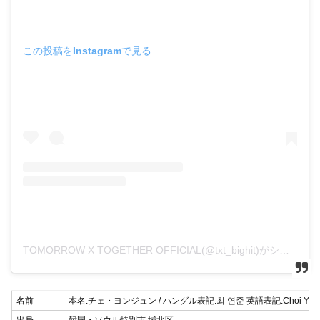
この投稿をInstagramで見る
TOMORROW X TOGETHER OFFICIAL(@txt_bighit)がシェアした投稿
名前
本名:チェ・ヨンジュン / ハングル表記:최 연준 英語表記:Choi Yeon
出身
韓国・ソウル特別市 城北区