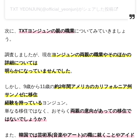
TXT YEONJUN(@official_yeonjun)がシェアした投稿
次に、
TXTヨンジュンの親の職業
についてみていきましょ
う。
調査しましたが、現在
ヨンジュンの両親の職業やそのほかの
詳細については
明らかになっていませんでした
。
しかし、9歳から11歳の
約2年間アメリカのカリフォルニア州
サンノゼに移住
経験を持っている
ヨンジュン。
単なる移住ではなく、おそらく
両親の意向があっての移住で
はないでしょうか？
また、
韓国では芸術系(音楽やアート)の職に就くことやアイド