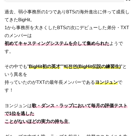
過去、弱小事務所の1つでありBTSの海外進出に伴って成長し
てきたBigHit。
1から事務所を大きくしたBTSの次にデビューした弟分・TXT
のメンバーは
初めてキャスティングシステムを介して集められた
ようで
す。
その中でも”
BigHit初の英才
””
빅전연(BigHit伝説の練習生)
”と
いう異名を
持っていたのがTXTの最年長メンバーである
ヨンジュン
で
す！
ヨンジュンは
歌・ダンス・ラップにおいて毎月の評価テスト
で1位を逃した
ことがないほどの実力の持ち主
。