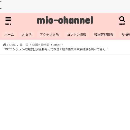
"
"
mio-channel
menu
search
ホーム
オタ活
アクセス方法
ヨントン情報
韓国芸能情報
サイ
HOME
韓 国
韓国芸能情報
other
TXTヨンジュンの実家はお金持ちって本当？親の職業や家族構成を調べてみた！