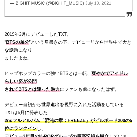
— BIGHIT MUSIC (@BIGHIT_MUSIC)
July 19, 2021
2019年3月にデビューしたTXT。
”
BTSの弟分
”という肩書きの下、デビュー前から世界中で大き
な話題になり
ましたよね。
ヒップホップカラーの強いBTSとは一転、
爽やかでアイドル
らしい姿が公開
さ
れてBTSとは違った魅力
にファンも虜になったはず。
デビュー当初から世界進出を視野に入れた活動をしている
TXTは5月に発表した
2ndフルアルバム「混沌の章：FREEZE」がビルボード200の5
位にランクイン
し、
デビュー3年目のK-POPグループの最高記録を樹
立
していま