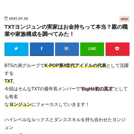
2021.07.22
other
TXTヨンジュンの実家はお金持ちって本当？親の職
業や家族構成を調べてみた！
LINE
BTSの弟グループで
K-POP第4世代アイドルの代表
として活躍
する
TXT
。
今回はそんなTXTの最年長メンバーで”
BigHit初の英才
”として
も有名
な
ヨンジュン
にフォーカスしていきます！
ハイレベルなルックスとダンススキルを持ち合わせたヨンジ
ュン