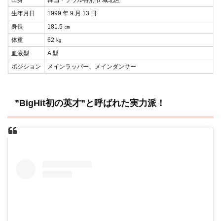
生年月日
1999 年 9 月 13 日
身長
181.5 ㎝
体重
62 ㎏
血液型
A 型
ポジション
メインラッパー、メインダンサー
”BigHit初の英才”と呼ばれた実力派！