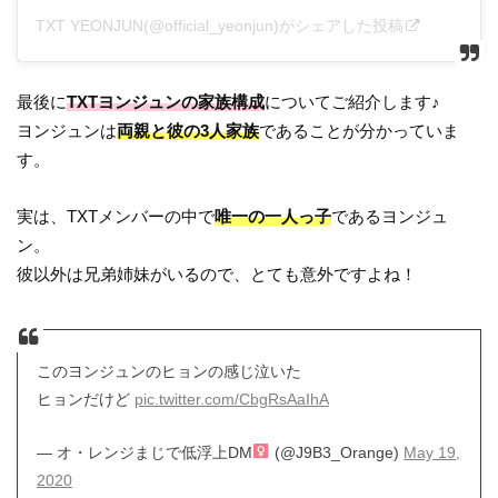
TXT YEONJUN(@official_yeonjun)がシェアした投稿
最後に
TXTヨンジュンの家族構成
についてご紹介します♪
ヨンジュンは
両親と彼の3人家族
であることが分かっていま
す。
実は、TXTメンバーの中で
唯一の一人っ子
であるヨンジュ
ン。
彼以外は兄弟姉妹がいるので、とても意外ですよね！
このヨンジュンのヒョンの感じ泣いた
ヒョンだけど
pic.twitter.com/CbgRsAaIhA
— オ・レンジまじで低浮上DM‍
(@J9B3_Orange)
May 19,
2020